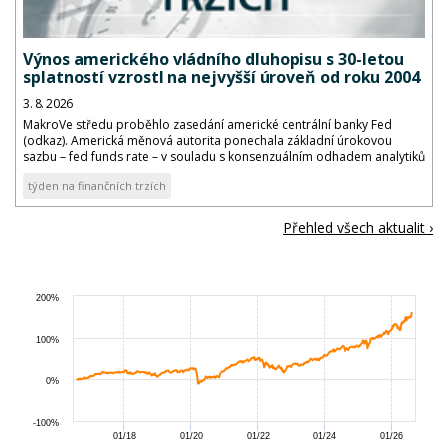
Výnos amerického vládního dluhopisu s 30-letou
splatností vzrostl na nejvyšší úroveň od roku 2004
3. 8. 2026
MakroVe středu proběhlo zasedání americké centrální banky Fed
(odkaz). Americká měnová autorita ponechala základní úrokovou
sazbu – fed funds rate – v souladu s konsenzuálním odhadem analytiků
v cílovém pásmu 3,50 až 3,75 %.
týden na finančních trzích
Přehled všech aktualit ›
200%
100%
0%
-100%
01/18
01/20
01/22
01/24
01/26