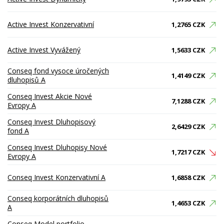
Active Invest Konzervativní
1,2765 CZK
Active Invest Vyvážený
1,5633 CZK
Conseq fond vysoce úročených
1,4149 CZK
dluhopisů A
Conseq Invest Akcie Nové
7,1288 CZK
Evropy A
Conseq Invest Dluhopisový
2,6429 CZK
fond A
Conseq Invest Dluhopisy Nové
1,7217 CZK
Evropy A
Conseq Invest Konzervativní A
1,6858 CZK
Conseq korporátních dluhopisů
1,4653 CZK
A
Conseq Model portfolio