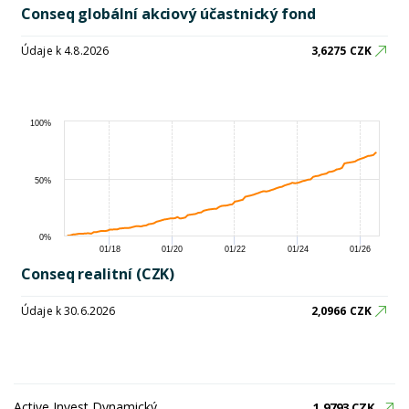
Conseq globální akciový účastnický fond
Údaje k 4.8.2026
3,6275 CZK
100%
50%
0%
01/18
01/20
01/22
01/24
01/26
Conseq realitní (CZK)
Údaje k 30.6.2026
2,0966 CZK
Active Invest Dynamický
1,9793 CZK