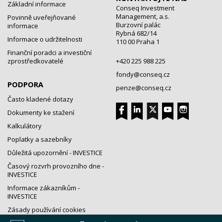
Základní informace
Conseq Investment
Management, a.s.
Povinně uveřejňované
Burzovní palác
informace
Rybná 682/14
Informace o udržitelnosti
110 00 Praha 1
Finanční poradci a investiční
zprostředkovatelé
+420 225 988 225
fondy@conseq.cz
PODPORA
penze@conseq.cz
Často kladené dotazy
Dokumenty ke stažení
Kalkulátory
Poplatky a sazebníky
Důležitá upozornění - INVESTICE
Časový rozvrh provozního dne -
INVESTICE
Informace zákazníkům -
INVESTICE
Zásady používání cookies