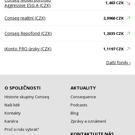
1,463 CZK
Aggressive ESG A (CZK)
Conseq realitní (CZK)
2,0966 CZK
Conseq Repofond (CZK)
1,2035 CZK
iKonto PRO úroky (CZK)
1,1197 CZK
Další fondy ›
O SPOLEČNOSTI
AKTUALITY
Historie skupiny Conseq
Consequence
Naši lidé
Podcasts
Kontakty
Blog
Kariéra
Zprávy a oznámení
Proč si nás vybrat?
KONTAKTUJTE NÁS