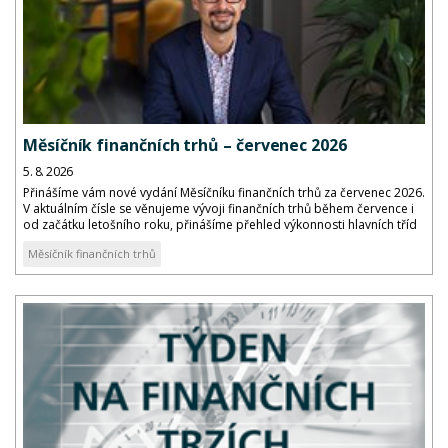
Měsíčník finančních trhů – červenec 2026
5. 8. 2026
Přinášíme vám nové vydání Měsíčníku finančních trhů za červenec 2026.
V aktuálním čísle se věnujeme vývoji finančních trhů během července i
od začátku letošního roku, přinášíme přehled výkonnosti hlavních tříd
aktiv a komentář k vývoji dluhopisových výnosů a kreditních marží...
Měsíčník finančních trhů