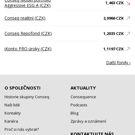
1,463 CZK
Aggressive ESG A (CZK)
Conseq realitní (CZK)
2,0966 CZK
Conseq Repofond (CZK)
1,2035 CZK
iKonto PRO úroky (CZK)
1,1197 CZK
Další fondy ›
O SPOLEČNOSTI
AKTUALITY
Historie skupiny Conseq
Consequence
Naši lidé
Podcasts
Kontakty
Blog
Kariéra
Zprávy a oznámení
Proč si nás vybrat?
KONTAKTUJTE NÁS