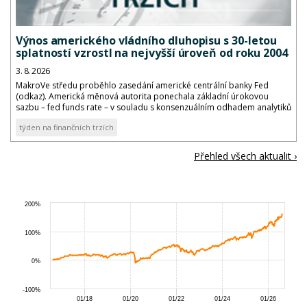
Výnos amerického vládního dluhopisu s 30-letou
splatností vzrostl na nejvyšší úroveň od roku 2004
3. 8. 2026
MakroVe středu proběhlo zasedání americké centrální banky Fed
(odkaz). Americká měnová autorita ponechala základní úrokovou
sazbu – fed funds rate – v souladu s konsenzuálním odhadem analytiků
v cílovém pásmu 3,50 až 3,75 %.
týden na finančních trzích
Přehled všech aktualit ›
200%
100%
0%
-100%
01/18
01/20
01/22
01/24
01/26