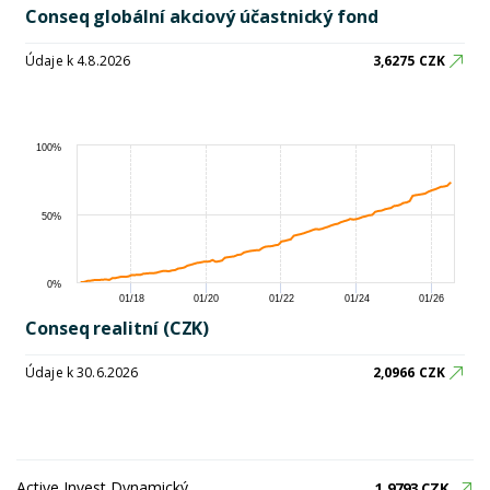
Conseq globální akciový účastnický fond
Údaje k 4.8.2026
3,6275 CZK
100%
50%
0%
01/18
01/20
01/22
01/24
01/26
Conseq realitní (CZK)
Údaje k 30.6.2026
2,0966 CZK
Active Invest Dynamický
1,9793 CZK