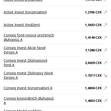
Active Invest Konzervativní
1,2765 CZK
Active Invest Vyvážený
1,5633 CZK
Conseq fond vysoce úročených
1,4149 CZK
dluhopisů A
Conseq Invest Akcie Nové
7,1288 CZK
Evropy A
Conseq Invest Dluhopisový
2,6429 CZK
fond A
Conseq Invest Dluhopisy Nové
1,7217 CZK
Evropy A
Conseq Invest Konzervativní A
1,6858 CZK
Conseq korporátních dluhopisů
1,4653 CZK
A
Conseq Model portfolio