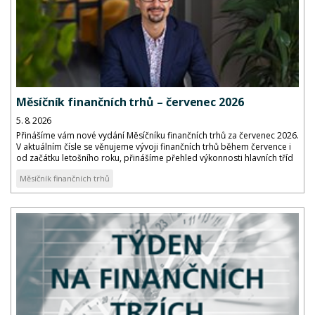
Měsíčník finančních trhů – červenec 2026
5. 8. 2026
Přinášíme vám nové vydání Měsíčníku finančních trhů za červenec 2026.
V aktuálním čísle se věnujeme vývoji finančních trhů během července i
od začátku letošního roku, přinášíme přehled výkonnosti hlavních tříd
aktiv a komentář k vývoji dluhopisových výnosů a kreditních marží...
Měsíčník finančních trhů