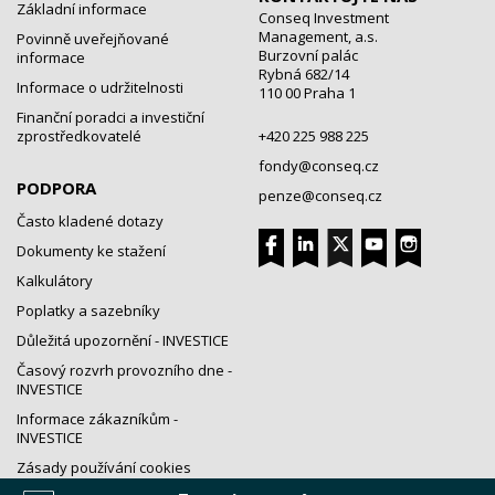
Základní informace
Conseq Investment
Management, a.s.
Povinně uveřejňované
Burzovní palác
informace
Rybná 682/14
Informace o udržitelnosti
110 00 Praha 1
Finanční poradci a investiční
zprostředkovatelé
+420 225 988 225
fondy@conseq.cz
PODPORA
penze@conseq.cz
Často kladené dotazy
Dokumenty ke stažení
Kalkulátory
Poplatky a sazebníky
Důležitá upozornění - INVESTICE
Časový rozvrh provozního dne -
INVESTICE
Informace zákazníkům -
INVESTICE
Zásady používání cookies