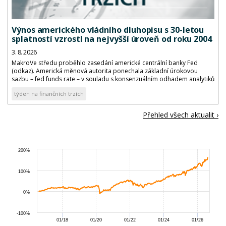
Výnos amerického vládního dluhopisu s 30-letou
splatností vzrostl na nejvyšší úroveň od roku 2004
3. 8. 2026
MakroVe středu proběhlo zasedání americké centrální banky Fed
(odkaz). Americká měnová autorita ponechala základní úrokovou
sazbu – fed funds rate – v souladu s konsenzuálním odhadem analytiků
v cílovém pásmu 3,50 až 3,75 %.
týden na finančních trzích
Přehled všech aktualit ›
200%
100%
0%
-100%
01/18
01/20
01/22
01/24
01/26