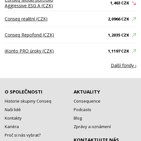
1,463 CZK
Aggressive ESG A (CZK)
Conseq realitní (CZK)
2,0966 CZK
Conseq Repofond (CZK)
1,2035 CZK
iKonto PRO úroky (CZK)
1,1197 CZK
Další fondy ›
O SPOLEČNOSTI
AKTUALITY
Historie skupiny Conseq
Consequence
Naši lidé
Podcasts
Kontakty
Blog
Kariéra
Zprávy a oznámení
Proč si nás vybrat?
KONTAKTUJTE NÁS