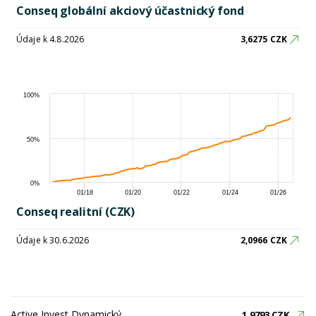
Conseq globální akciový účastnický fond
Údaje k 4.8.2026
3,6275 CZK
100%
50%
0%
01/18
01/20
01/22
01/24
01/26
Conseq realitní (CZK)
Údaje k 30.6.2026
2,0966 CZK
Active Invest Dynamický
1,9793 CZK