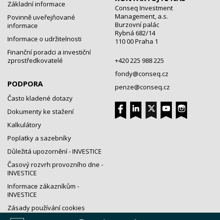
Základní informace
Conseq Investment
Management, a.s.
Povinně uveřejňované
Burzovní palác
informace
Rybná 682/14
Informace o udržitelnosti
110 00 Praha 1
Finanční poradci a investiční
zprostředkovatelé
+420 225 988 225
fondy@conseq.cz
PODPORA
penze@conseq.cz
Často kladené dotazy
Dokumenty ke stažení
Kalkulátory
Poplatky a sazebníky
Důležitá upozornění - INVESTICE
Časový rozvrh provozního dne -
INVESTICE
Informace zákazníkům -
INVESTICE
Zásady používání cookies