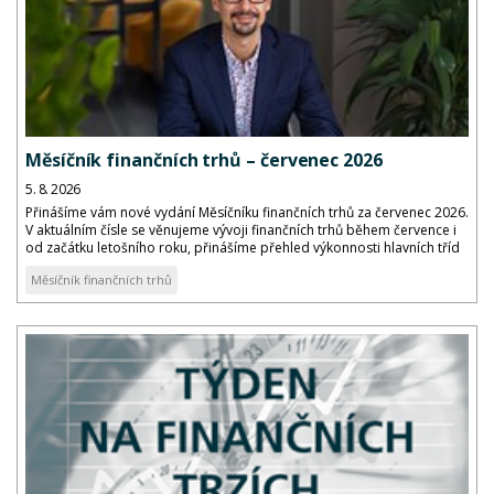
Měsíčník finančních trhů – červenec 2026
5. 8. 2026
Přinášíme vám nové vydání Měsíčníku finančních trhů za červenec 2026.
V aktuálním čísle se věnujeme vývoji finančních trhů během července i
od začátku letošního roku, přinášíme přehled výkonnosti hlavních tříd
aktiv a komentář k vývoji dluhopisových výnosů a kreditních marží...
Měsíčník finančních trhů