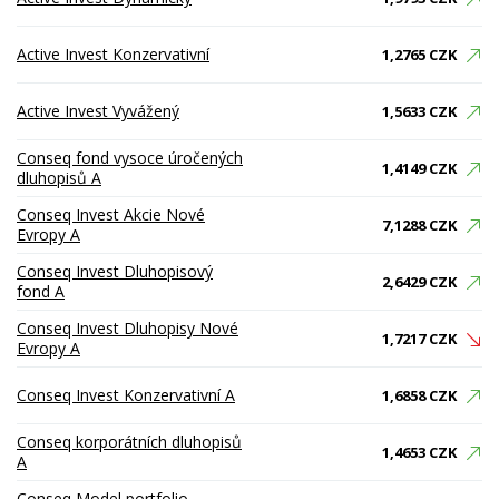
Active Invest Konzervativní
1,2765 CZK
Active Invest Vyvážený
1,5633 CZK
Conseq fond vysoce úročených
1,4149 CZK
dluhopisů A
Conseq Invest Akcie Nové
7,1288 CZK
Evropy A
Conseq Invest Dluhopisový
2,6429 CZK
fond A
Conseq Invest Dluhopisy Nové
1,7217 CZK
Evropy A
Conseq Invest Konzervativní A
1,6858 CZK
Conseq korporátních dluhopisů
1,4653 CZK
A
Conseq Model portfolio