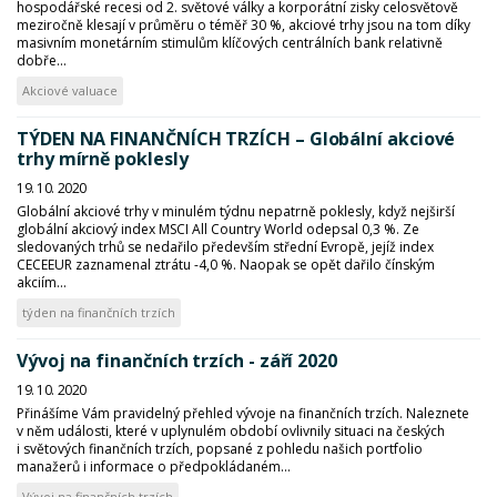
hospodářské recesi od 2. světové války a korporátní zisky celosvětově
meziročně klesají v průměru o téměř 30 %, akciové trhy jsou na tom díky
masivním monetárním stimulům klíčových centrálních bank relativně
dobře...
Akciové valuace
TÝDEN NA FINANČNÍCH TRZÍCH – Globální akciové
trhy mírně poklesly
19. 10. 2020
Globální akciové trhy v minulém týdnu nepatrně poklesly, když nejširší
globální akciový index MSCI All Country World odepsal 0,3 %. Ze
sledovaných trhů se nedařilo především střední Evropě, jejíž index
CECEEUR zaznamenal ztrátu -4,0 %. Naopak se opět dařilo čínským
akciím...
týden na finančních trzích
Vývoj na finančních trzích - září 2020
19. 10. 2020
Přinášíme Vám pravidelný přehled vývoje na finančních trzích. Naleznete
v něm události, které v uplynulém období ovlivnily situaci na českých
i světových finančních trzích, popsané z pohledu našich portfolio
manažerů i informace o předpokládaném...
Vývoj na finančních trzích