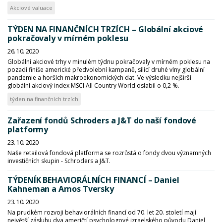
Akciové valuace
TÝDEN NA FINANČNÍCH TRZÍCH – Globální akciové
pokračovaly v mírném poklesu
26. 10. 2020
Globální akciové trhy v minulém týdnu pokračovaly v mírném poklesu na
pozadí finiše americké předvolební kampaně, sílící druhé vlny globální
pandemie a horších makroekonomických dat. Ve výsledku nejširší
globální akciový index MSCI All Country World oslabil o 0,2 %.
týden na finančních trzích
Zařazení fondů Schroders a J&T do naší fondové
platformy
23. 10. 2020
Naše retailová fondová platforma se rozrůstá o fondy dvou významných
investičních skupin - Schroders a J&T.
TÝDENÍK BEHAVIORÁLNÍCH FINANCÍ – Daniel
Kahneman a Amos Tversky
23. 10. 2020
Na prudkém rozvoji behaviorálních financí od 70. let 20. století mají
největší zásluhu dva američtí psychologové izraelského původu Daniel