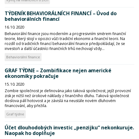
TÝDENÍK BEHAVIORÁLNÍCH FINANCÍ – Úvod do
behaviorálních financí
16. 10. 2020
Behaviorální finance jsou moderním a progresivním směrem finanční
teorie, který stojí v opozici vůči tradiční ekonomii a finanční teorii. Na
rozdíl od tradičních financí behaviorální finance předpokládají, že se
investoři a další účastníci finančních trhů nechovají vždy...
Behaviorální finance
GRAF TÝDNE – Zombifikace nejen americké
ekonomiky pokračuje
15. 10. 2020
Zombie společnost je definována jako taková společnost, jejíž provozní
zisk je nižší než úrokové náklady z finančního dluhu. Taková společnost
doslova pálí hotovost a je závislá na neustále novém dluhovém
financování, aby přežila.
Graf týdne
Účet dlouhodobých investic „penzijku“ nekonkuruje.
Naopak ho doplňuje