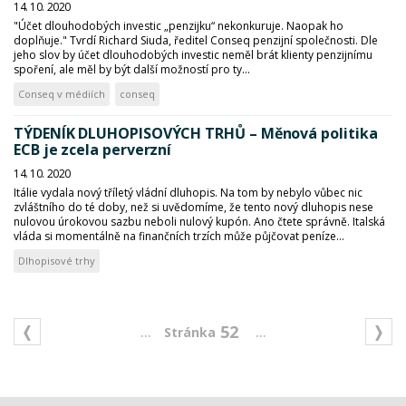
14. 10. 2020
"Účet dlouhodobých investic „penzijku“ nekonkuruje. Naopak ho
doplňuje." Tvrdí Richard Siuda, ředitel Conseq penzijní společnosti. Dle
jeho slov by účet dlouhodobých investic neměl brát klienty penzijnímu
spoření, ale měl by být další možností pro ty...
Conseq v médiích
conseq
TÝDENÍK DLUHOPISOVÝCH TRHŮ – Měnová politika
ECB je zcela perverzní
14. 10. 2020
Itálie vydala nový tříletý vládní dluhopis. Na tom by nebylo vůbec nic
zvláštního do té doby, než si uvědomíme, že tento nový dluhopis nese
nulovou úrokovou sazbu neboli nulový kupón. Ano čtete správně. Italská
vláda si momentálně na finančních trzích může půjčovat peníze...
Dlhopisové trhy
...
...
52