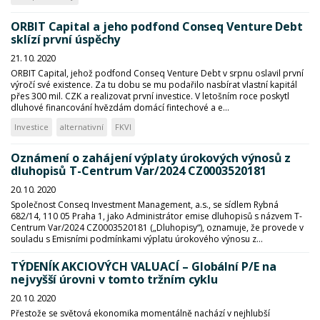
ORBIT Capital a jeho podfond Conseq Venture Debt
sklízí první úspěchy
21. 10. 2020
ORBIT Capital, jehož podfond Conseq Venture Debt v srpnu oslavil první
výročí své existence. Za tu dobu se mu podařilo nasbírat vlastní kapitál
přes 300 mil. CZK a realizovat první investice. V letošním roce poskytl
dluhové financování hvězdám domácí fintechové a e...
Investice
alternativní
FKVI
Oznámení o zahájení výplaty úrokových výnosů z
dluhopisů T-Centrum Var/2024 CZ0003520181
20. 10. 2020
Společnost Conseq Investment Management, a.s., se sídlem Rybná
682/14, 110 05 Praha 1, jako Administrátor emise dluhopisů s názvem T-
Centrum Var/2024 CZ0003520181 („Dluhopisy“), oznamuje, že provede v
souladu s Emisními podmínkami výplatu úrokového výnosu z...
TÝDENÍK AKCIOVÝCH VALUACÍ – Globální P/E na
nejvyšší úrovni v tomto tržním cyklu
20. 10. 2020
Přestože se světová ekonomika momentálně nachází v nejhlubší