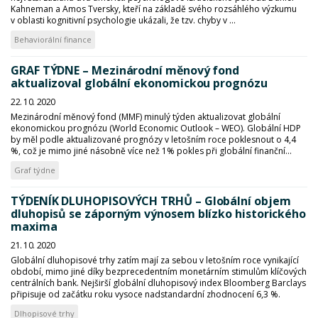
Kahneman a Amos Tversky, kteří na základě svého rozsáhlého výzkumu
v oblasti kognitivní psychologie ukázali, že tzv. chyby v ...
Behaviorální finance
GRAF TÝDNE – Mezinárodní měnový fond
aktualizoval globální ekonomickou prognózu
22. 10. 2020
Mezinárodní měnový fond (MMF) minulý týden aktualizovat globální
ekonomickou prognózu (World Economic Outlook – WEO). Globální HDP
by měl podle aktualizované prognózy v letošním roce poklesnout o 4,4
%, což je mimo jiné násobně více než 1% pokles při globální finanční...
Graf týdne
TÝDENÍK DLUHOPISOVÝCH TRHŮ – Globální objem
dluhopisů se záporným výnosem blízko historického
maxima
21. 10. 2020
Globální dluhopisové trhy zatím mají za sebou v letošním roce vynikající
období, mimo jiné díky bezprecedentním monetárním stimulům klíčových
centrálních bank. Nejširší globální dluhopisový index Bloomberg Barclays
připisuje od začátku roku vysoce nadstandardní zhodnocení 6,3 %.
Dlhopisové trhy