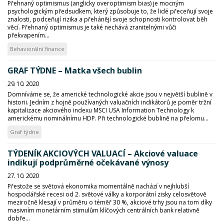
Přehnaný optimismus (anglicky overoptimism bias) je mocným
psychologickým předsudkem, který způsobuje to, že lidé přeceňují svoje
znalosti, podceňují rizika a přehánějí svoje schopnosti kontrolovat běh
věcí. Přehnaný optimismus je také nechává zranitelnými vůči
překvapením...
Behaviorální finance
GRAF TÝDNE – Matka všech bublin
29. 10. 2020
Domníváme se, že americké technologické akcie jsou v největší bublině v
historii. Jedním z hojně používaných valuačních indikátorů je poměr tržní
kapitalizace akciového indexu MSCI USA Information Technology k
americkému nominálnímu HDP. Při technologické bublině na přelomu...
Graf týdne
TÝDENÍK AKCIOVÝCH VALUACÍ – Akciové valuace
indikují podprůměrné očekávané výnosy
27. 10. 2020
Přestože se světová ekonomika momentálně nachází v nejhlubší
hospodářské recesi od 2. světové války a korporátní zisky celosvětově
meziročně klesají v průměru o téměř 30 %, akciové trhy jsou na tom díky
masivním monetárním stimulům klíčových centrálních bank relativně
dobře...