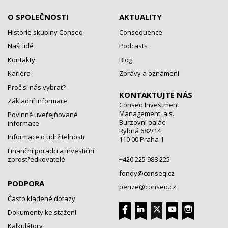
O SPOLEČNOSTI
AKTUALITY
Historie skupiny Conseq
Consequence
Naši lidé
Podcasts
Kontakty
Blog
Kariéra
Zprávy a oznámení
Proč si nás vybrat?
KONTAKTUJTE NÁS
Základní informace
Conseq Investment
Management, a.s.
Povinně uveřejňované
Burzovní palác
informace
Rybná 682/14
Informace o udržitelnosti
110 00 Praha 1
Finanční poradci a investiční
zprostředkovatelé
+420 225 988 225
fondy@conseq.cz
PODPORA
penze@conseq.cz
Často kladené dotazy
Dokumenty ke stažení
Kalkulátory