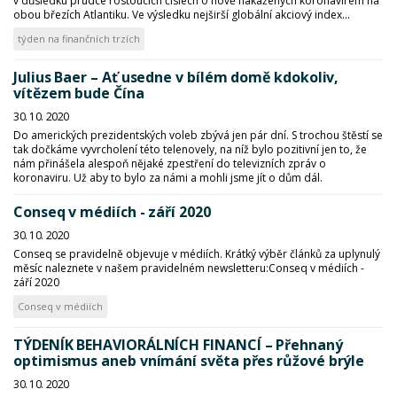
v důsledku prudce rostoucích číslech o nově nakažených koronavirem na
obou březích Atlantiku. Ve výsledku nejširší globální akciový index...
týden na finančních trzích
Julius Baer – Ať usedne v bílém domě kdokoliv,
vítězem bude Čína
30. 10. 2020
Do amerických prezidentských voleb zbývá jen pár dní. S trochou štěstí se
tak dočkáme vyvrcholení této telenovely, na níž bylo pozitivní jen to, že
nám přinášela alespoň nějaké zpestření do televizních zpráv o
koronaviru. Už aby to bylo za námi a mohli jsme jít o dům dál.
Conseq v médiích - září 2020
30. 10. 2020
Conseq se pravidelně objevuje v médiích. Krátký výběr článků za uplynulý
měsíc naleznete v našem pravidelném newsletteru:Conseq v médiích -
září 2020
Conseq v médiích
TÝDENÍK BEHAVIORÁLNÍCH FINANCÍ – Přehnaný
optimismus aneb vnímání světa přes růžové brýle
30. 10. 2020