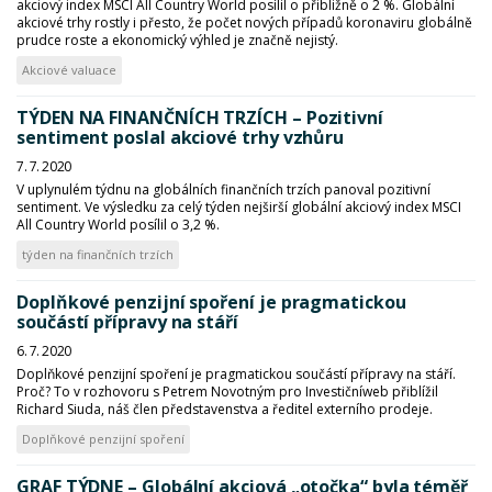
akciový index MSCI All Country World posílil o přibližně o 2 %. Globální
akciové trhy rostly i přesto, že počet nových případů koronaviru globálně
prudce roste a ekonomický výhled je značně nejistý.
Akciové valuace
TÝDEN NA FINANČNÍCH TRZÍCH – Pozitivní
sentiment poslal akciové trhy vzhůru
7. 7. 2020
V uplynulém týdnu na globálních finančních trzích panoval pozitivní
sentiment. Ve výsledku za celý týden nejširší globální akciový index MSCI
All Country World posílil o 3,2 %.
týden na finančních trzích
Doplňkové penzijní spoření je pragmatickou
součástí přípravy na stáří
6. 7. 2020
Doplňkové penzijní spoření je pragmatickou součástí přípravy na stáří.
Proč? To v rozhovoru s Petrem Novotným pro Investičníweb přiblížil
Richard Siuda, náš člen představenstva a ředitel externího prodeje.
Doplňkové penzijní spoření
GRAF TÝDNE – Globální akciová „otočka“ byla téměř