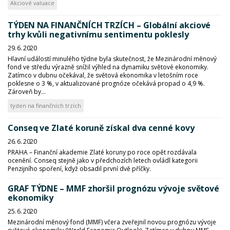
Akciové valuace
TÝDEN NA FINANČNÍCH TRZÍCH – Globální akciové
trhy kvůli negativnímu sentimentu poklesly
29. 6. 2020
Hlavní událostí minulého týdne byla skutečnost, že Mezinárodní měnový
fond ve středu výrazně snížil výhled na dynamiku světové ekonomiky.
Zatímco v dubnu očekával, že světová ekonomika v letošním roce
poklesne o 3 %, v aktualizované prognóze očekává propad o 4,9 %.
Zároveň by...
týden na finančních trzích
Conseq ve Zlaté koruně získal dva cenné kovy
26. 6. 2020
PRAHA – Finanční akademie Zlaté koruny po roce opět rozdávala
ocenění. Conseq stejně jako v předchozích letech ovládl kategorii
Penzijního spoření, když obsadil první dvě příčky.
GRAF TÝDNE – MMF zhoršil prognózu vývoje světové
ekonomiky
25. 6. 2020
Mezinárodní měnový fond (MMF) včera zveřejnil novou prognózu vývoje