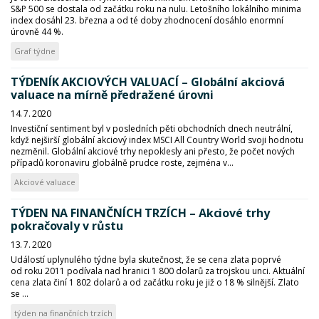
S&P 500 se dostala od začátku roku na nulu. Letošního lokálního minima
index dosáhl 23. března a od té doby zhodnocení dosáhlo enormní
úrovně 44 %.
Graf týdne
TÝDENÍK AKCIOVÝCH VALUACÍ – Globální akciová
valuace na mírně předražené úrovni
14. 7. 2020
Investiční sentiment byl v posledních pěti obchodních dnech neutrální,
když nejširší globální akciový index MSCI All Country World svoji hodnotu
nezměnil. Globální akciové trhy nepoklesly ani přesto, že počet nových
případů koronaviru globálně prudce roste, zejména v...
Akciové valuace
TÝDEN NA FINANČNÍCH TRZÍCH – Akciové trhy
pokračovaly v růstu
13. 7. 2020
Událostí uplynulého týdne byla skutečnost, že se cena zlata poprvé
od roku 2011 podívala nad hranici 1 800 dolarů za trojskou unci. Aktuální
cena zlata činí 1 802 dolarů a od začátku roku je již o 18 % silnější. Zlato
se ...
týden na finančních trzích