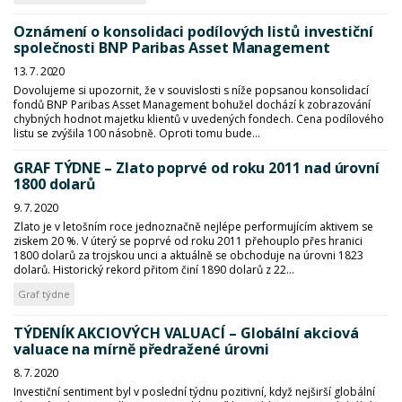
Oznámení o konsolidaci podílových listů investiční
společnosti BNP Paribas Asset Management
13. 7. 2020
Dovolujeme si upozornit, že v souvislosti s níže popsanou konsolidací
fondů BNP Paribas Asset Management bohužel dochází k zobrazování
chybných hodnot majetku klientů v uvedených fondech. Cena podílového
listu se zvýšila 100 násobně. Oproti tomu bude...
GRAF TÝDNE – Zlato poprvé od roku 2011 nad úrovní
1800 dolarů
9. 7. 2020
Zlato je v letošním roce jednoznačně nejlépe performujícím aktivem se
ziskem 20 %. V úterý se poprvé od roku 2011 přehouplo přes hranici
1800 dolarů za trojskou unci a aktuálně se obchoduje na úrovni 1823
dolarů. Historický rekord přitom činí 1890 dolarů z 22...
Graf týdne
TÝDENÍK AKCIOVÝCH VALUACÍ – Globální akciová
valuace na mírně předražené úrovni
8. 7. 2020
Investiční sentiment byl v poslední týdnu pozitivní, když nejširší globální