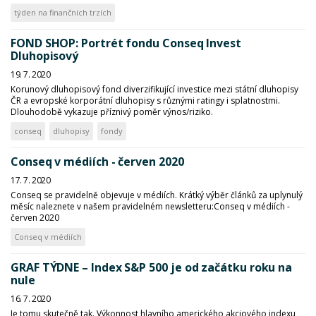
týden na finančních trzích
FOND SHOP: Portrét fondu Conseq Invest
Dluhopisový
19. 7. 2020
Korunový dluhopisový fond diverzifikující investice mezi státní dluhopisy
ČR a evropské korporátní dluhopisy s různými ratingy i splatnostmi.
Dlouhodobě vykazuje příznivý poměr výnos/riziko.
conseq
dluhopisy
fondy
Conseq v médiích - červen 2020
17. 7. 2020
Conseq se pravidelně objevuje v médiích. Krátký výběr článků za uplynulý
měsíc naleznete v našem pravidelném newsletteru:Conseq v médiích -
červen 2020
Conseq v médiích
GRAF TÝDNE – Index S&P 500 je od začátku roku na
nule
16. 7. 2020
Je tomu skutečně tak. Výkonnost hlavního amerického akciového indexu