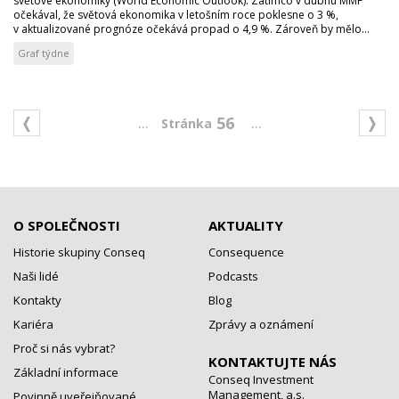
světové ekonomiky (World Economic Outlook). Zatímco v dubnu MMF
očekával, že světová ekonomika v letošním roce poklesne o 3 %,
v aktualizované prognóze očekává propad o 4,9 %. Zároveň by mělo...
Graf týdne
...
...
56
O SPOLEČNOSTI
AKTUALITY
Historie skupiny Conseq
Consequence
Naši lidé
Podcasts
Kontakty
Blog
Kariéra
Zprávy a oznámení
Proč si nás vybrat?
KONTAKTUJTE NÁS
Základní informace
Conseq Investment
Management, a.s.
Povinně uveřejňované