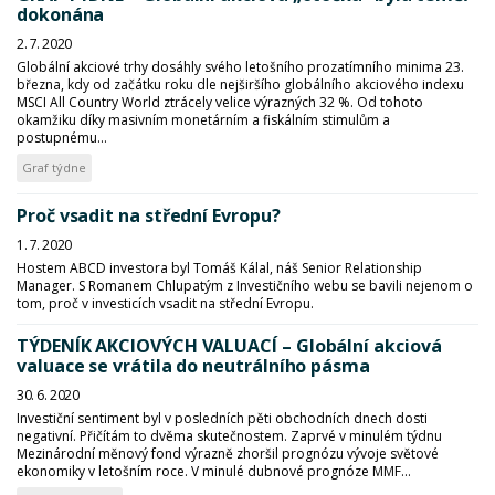
dokonána
2. 7. 2020
Globální akciové trhy dosáhly svého letošního prozatímního minima 23.
března, kdy od začátku roku dle nejširšího globálního akciového indexu
MSCI All Country World ztrácely velice výrazných 32 %. Od tohoto
okamžiku díky masivním monetárním a fiskálním stimulům a
postupnému...
Graf týdne
Proč vsadit na střední Evropu?
1. 7. 2020
Hostem ABCD investora byl Tomáš Kálal, náš Senior Relationship
Manager. S Romanem Chlupatým z Investičního webu se bavili nejenom o
tom, proč v investicích vsadit na střední Evropu.
TÝDENÍK AKCIOVÝCH VALUACÍ – Globální akciová
valuace se vrátila do neutrálního pásma
30. 6. 2020
Investiční sentiment byl v posledních pěti obchodních dnech dosti
negativní. Přičítám to dvěma skutečnostem. Zaprvé v minulém týdnu
Mezinárodní měnový fond výrazně zhoršil prognózu vývoje světové
ekonomiky v letošním roce. V minulé dubnové prognóze MMF...