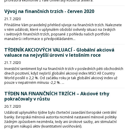
profesora ekonomie z Yale University Roberta Shillera.
Vývoj na finančních trzích - červen 2020
21. 7. 2020
Přinášíme Vám pravidelný přehled vývoje na finančních trzích. Naleznete
v něm události, které v uplynulém období ovlivnily situaci na českých
i světových finančních trzích, popsané z pohledu našich portfolio
manažerů i informace o předpokládaném...
TÝDENÍK AKCIOVÝCH VALUACÍ - Globální akciová
valuace na nejvyšší úrovni v letošním roce
21. 7. 2020
Investiční sentiment byl na finančních trzích v posledních pěti obchodních
dnech pozitivní, když nejširší globální akciový index MSCI All Country
World posílil o 2,2 %. Od začátku roku je tak globální akciový index už
pouze v nepatrném mínusu -2,2 %. ...
TÝDEN NA FINANČNÍCH TRZÍCH – Akciové trhy
pokračovaly v růstu
20. 7. 2020
Událostí uplynulého týdne bylo čtvrteční zasedání Evropské centrální
banky. Evropská měnová autorita nicméně nastavení měnové politiky
žádným způsobem nezměnila, tedy ani úrokové sazby, ani stimulační
program nákupů aktiv (kvantitativní uvolňování).