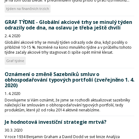
je na tom dosti bledě. V předminulém týdnu přišlo o práci 6,6 milionu...
týden na finančních trzích
GRAF TÝDNE - Globální akciové trhy se minulý týden
odrazily ode dna, na oslavu je třeba ještě chvíli
2. 4. 2020
Globální akciové trhy se minulý týden odrazily ode dna, když posílily o
přibližně 10-15 %. Nicméně na konci minulého týdne a v průběhu tohoto
týdne začaly akciové trhy stagnovat či spíše opět mírně klesat.
Graf týdne
Oznámení o změně Sazebníků smluv o
obhospodařování typových portfolií (zveřejněno 1. 4.
2020)
1. 4. 2020
Dovolujeme si Vám oznámit, že jsme se rozhodli aktualizovat sazebníky
náležející ke smlouvám o obhospodařování typových portfolií, tedy
produktům, které již od roku 2014 aktivně nenabízíme.
Je hodnotová investiční strategie mrtvá?
30. 3. 2020
V roce 1934 Benjamin Graham a David Dodd ve své knize Analýza