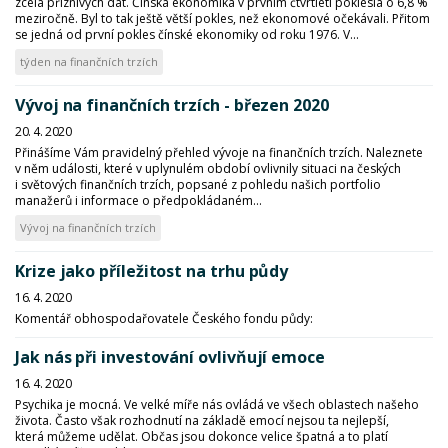
zcela příznivých dat. Čínská ekonomika v prvním čtvrtletí poklesla o 6,8 %
meziročně. Byl to tak ještě větší pokles, než ekonomové očekávali. Přitom
se jedná od první pokles čínské ekonomiky od roku 1976. V...
týden na finančních trzích
Vývoj na finančních trzích - březen 2020
20. 4. 2020
Přinášíme Vám pravidelný přehled vývoje na finančních trzích. Naleznete
v něm události, které v uplynulém období ovlivnily situaci na českých
i světových finančních trzích, popsané z pohledu našich portfolio
manažerů i informace o předpokládaném...
Vývoj na finančních trzích
Krize jako příležitost na trhu půdy
16. 4. 2020
Komentář obhospodařovatele Českého fondu půdy:
Jak nás při investování ovlivňují emoce
16. 4. 2020
Psychika je mocná. Ve velké míře nás ovládá ve všech oblastech našeho
života. Často však rozhodnutí na základě emocí nejsou ta nejlepší,
která můžeme udělat. Občas jsou dokonce velice špatná a to platí