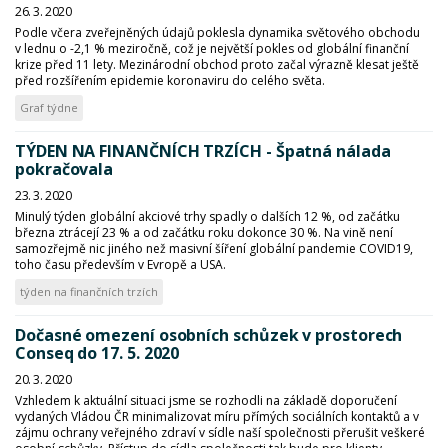
26. 3. 2020
Podle včera zveřejněných údajů poklesla dynamika světového obchodu
v lednu o -2,1 % meziročně, což je největší pokles od globální finanční
krize před 11 lety. Mezinárodní obchod proto začal výrazně klesat ještě
před rozšířením epidemie koronaviru do celého světa.
Graf týdne
TÝDEN NA FINANČNÍCH TRZÍCH - Špatná nálada
pokračovala
23. 3. 2020
Minulý týden globální akciové trhy spadly o dalších 12 %, od začátku
března ztrácejí 23 % a od začátku roku dokonce 30 %. Na vině není
samozřejmě nic jiného než masivní šíření globální pandemie COVID19,
toho času především v Evropě a USA.
týden na finančních trzích
Dočasné omezení osobních schůzek v prostorech
Conseq do 17. 5. 2020
20. 3. 2020
Vzhledem k aktuální situaci jsme se rozhodli na základě doporučení
vydaných Vládou ČR minimalizovat míru přímých sociálních kontaktů a v
zájmu ochrany veřejného zdraví v sídle naší společnosti přerušit veškeré