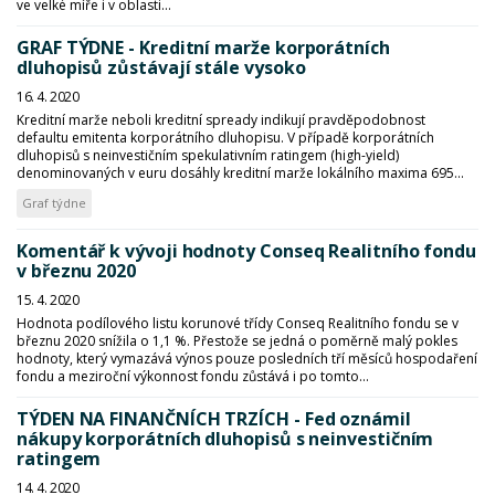
ve velké míře i v oblasti...
GRAF TÝDNE - Kreditní marže korporátních
dluhopisů zůstávají stále vysoko
16. 4. 2020
Kreditní marže neboli kreditní spready indikují pravděpodobnost
defaultu emitenta korporátního dluhopisu. V případě korporátních
dluhopisů s neinvestičním spekulativním ratingem (high-yield)
denominovaných v euru dosáhly kreditní marže lokálního maxima 695...
Graf týdne
Komentář k vývoji hodnoty Conseq Realitního fondu
v březnu 2020
15. 4. 2020
Hodnota podílového listu korunové třídy Conseq Realitního fondu se v
březnu 2020 snížila o 1,1 %. Přestože se jedná o poměrně malý pokles
hodnoty, který vymazává výnos pouze posledních tří měsíců hospodaření
fondu a meziroční výkonnost fondu zůstává i po tomto...
TÝDEN NA FINANČNÍCH TRZÍCH - Fed oznámil
nákupy korporátních dluhopisů s neinvestičním
ratingem
14. 4. 2020