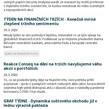
cenných papírů (Security Analysis) uvedli, že investoři by mohli profitovat
z chybného tržního ocenění tím, že budou investovat do nízko oceněných
a nepopulárních akcií.
TÝDEN NA FINANČNÍCH TRZÍCH - Konečně mírné
zlepšení tržního sentimentu
30. 3. 2020
Minulý týden se věci pohnuly k lepšímu, minimálně co se týče vývoje na
globálních finančních trzích. Poděkovat za to můžeme především dvěma
klíčovým centrálním bankám, americkému Fedu a Evropské centrální
bance.
týden na finančních trzích
Reakce Conseq na dění na trzích: navyšujeme váhu
akcií v portfoliích
28. 3. 2020
To, co se poslední týdny děje na finančím trhu, není potřeba příliš
popisovat – zpráv o padajících cenách rizikových aktiv (akcií, korporátních
(zejména high-yield) dluhopisů atd.) z důvodů obav o následky pandemie
koronaviru COVID-19 je všude...
GRAF TÝDNE - Dynamika světového obchodu již v
lednu výrazně poklesla