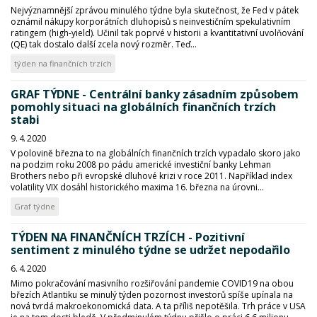
Nejvýznamnější zprávou minulého týdne byla skutečnost, že Fed v pátek
oznámil nákupy korporátních dluhopisů s neinvestičním spekulativním
ratingem (high-yield). Učinil tak poprvé v historii a kvantitativní uvolňování
(QE) tak dostalo další zcela nový rozměr. Teď...
týden na finančních trzích
GRAF TÝDNE - Centrální banky zásadním způsobem
pomohly situaci na globálních finančních trzích
stabi
9. 4. 2020
V polovině března to na globálních finančních trzích vypadalo skoro jako
na podzim roku 2008 po pádu americké investiční banky Lehman
Brothers nebo při evropské dluhové krizi v roce 2011. Například index
volatility VIX dosáhl historického maxima 16. března na úrovni...
Graf týdne
TÝDEN NA FINANČNÍCH TRZÍCH - Pozitivní
sentiment z minulého týdne se udržet nepodařilo
6. 4. 2020
Mimo pokračování masivního rozšiřování pandemie COVID19 na obou
březích Atlantiku se minulý týden pozornost investorů spíše upínala na
nová tvrdá makroekonomická data. A ta příliš nepotěšila. Trh práce v USA