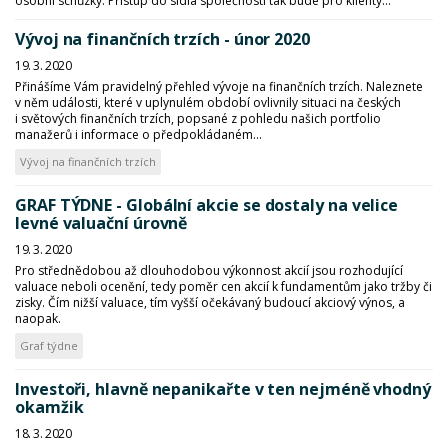
osobní schůzky. Přístup do sídla společnosti tak bude pro klienty...
Vývoj na finančních trzích - únor 2020
19. 3. 2020
Přinášíme Vám pravidelný přehled vývoje na finančních trzích. Naleznete
v něm události, které v uplynulém období ovlivnily situaci na českých
i světových finančních trzích, popsané z pohledu našich portfolio
manažerů i informace o předpokládaném...
Vývoj na finančních trzích
GRAF TÝDNE - Globální akcie se dostaly na velice
levné valuační úrovně
19. 3. 2020
Pro střednědobou až dlouhodobou výkonnost akcií jsou rozhodující
valuace neboli ocenění, tedy poměr cen akcií k fundamentům jako tržby či
zisky. Čím nižší valuace, tím vyšší očekávaný budoucí akciový výnos, a
naopak.
Graf týdne
Investoři, hlavně nepanikařte v ten nejméně vhodný
okamžik
18. 3. 2020