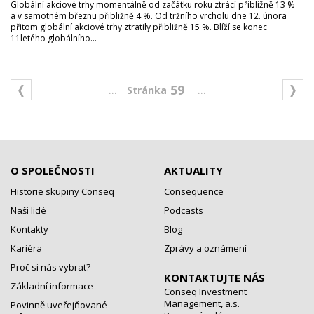
Globální akciové trhy momentálně od začátku roku ztrácí přibližně 13 %
a v samotném březnu přibližně 4 %. Od tržního vrcholu dne 12. února
přitom globální akciové trhy ztratily přibližně 15 %. Blíží se konec
11letého globálního...
...
...
59
O SPOLEČNOSTI
AKTUALITY
Historie skupiny Conseq
Consequence
Naši lidé
Podcasts
Kontakty
Blog
Kariéra
Zprávy a oznámení
Proč si nás vybrat?
KONTAKTUJTE NÁS
Základní informace
Conseq Investment
Management, a.s.
Povinně uveřejňované