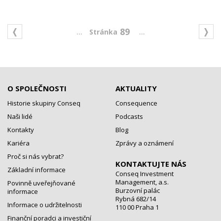
...
...
89
O SPOLEČNOSTI
AKTUALITY
Historie skupiny Conseq
Consequence
Naši lidé
Podcasts
Kontakty
Blog
Kariéra
Zprávy a oznámení
Proč si nás vybrat?
KONTAKTUJTE NÁS
Základní informace
Conseq Investment
Management, a.s.
Povinně uveřejňované
Burzovní palác
informace
Rybná 682/14
Informace o udržitelnosti
110 00 Praha 1
Finanční poradci a investiční