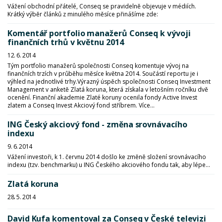
Vážení obchodní přátelé, Conseq se pravidelně objevuje v médiích.
Krátký výběr článků z minulého měsíce přinášíme zde:
Komentář portfolio manažerů Conseq k vývoji
finančních trhů v květnu 2014
12. 6. 2014
Tým portfolio manažerů společnosti Conseq komentuje vývoj na
finančních trzích v průběhu měsíce května 2014. Součástí reportu je i
výhled na jednotlivé trhy.
Výrazný úspěch společnosti Conseq Investment
Management v anketě Zlatá koruna, která získala v letošním ročníku dvě
ocenění. Finanční akademie Zlaté koruny ocenila fondy Active Invest
zlatem a Conseq Invest Akciový fond stříbrem. Více...
ING Český akciový fond - změna srovnávacího
indexu
9. 6. 2014
Vážení investoři, k 1. červnu 2014 došlo ke změně složení srovnávacího
indexu (tzv. benchmarku) u ING Českého akciového fondu tak, aby lépe...
Zlatá koruna
28. 5. 2014
David Kufa komentoval za Conseq v České televizi