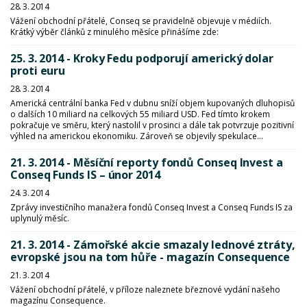
28. 3. 2014
Vážení obchodní přátelé, Conseq se pravidelně objevuje v médiích.
Krátký výběr článků z minulého měsíce přinášíme zde:
25. 3. 2014 - Kroky Fedu podporují americký dolar
proti euru
28. 3. 2014
Americká centrální banka Fed v dubnu sníží objem kupovaných dluhopisů
o dalších 10 miliard na celkových 55 miliard USD. Fed tímto krokem
pokračuje ve směru, který nastolil v prosinci a dále tak potvrzuje pozitivní
výhled na americkou ekonomiku. Zároveň se objevily spekulace...
21. 3. 2014 - Měsíční reporty fondů Conseq Invest a
Conseq Funds IS – únor 2014
24. 3. 2014
Zprávy investičního manažera fondů Conseq Invest a Conseq Funds IS za
uplynulý měsíc.
21. 3. 2014 - Zámořské akcie smazaly lednové ztráty,
evropské jsou na tom hůře - magazín Consequence
21. 3. 2014
Vážení obchodní přátelé, v příloze naleznete březnové vydání našeho
magazínu Consequence.