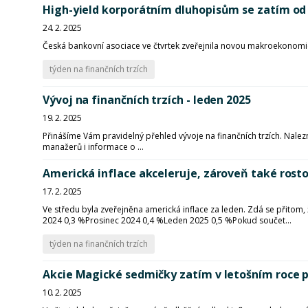
High-yield korporátním dluhopisům se zatím od 
24. 2. 2025
Česká bankovní asociace ve čtvrtek zveřejnila novou makroekonomic
týden na finančních trzích
Vývoj na finančních trzích - leden 2025
19. 2. 2025
Přinášíme Vám pravidelný přehled vývoje na finančních trzích. Nalezn
manažerů i informace o ...
Americká inflace akceleruje, zároveň také rosto
17. 2. 2025
Ve středu byla zveřejněna americká inflace za leden. Zdá se přitom, 
2024 0,3 %Prosinec 2024 0,4 %Leden 2025 0,5 %Pokud součet...
týden na finančních trzích
Akcie Magické sedmičky zatím v letošním roce
10. 2. 2025