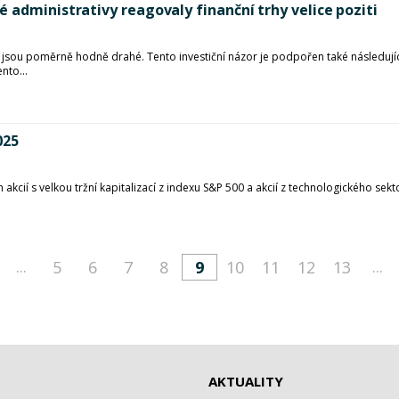
 administrativy reagovaly finanční trhy velice poziti
 jsou poměrně hodně drahé. Tento investiční názor je podpořen také následují
nto...
025
h akcií s velkou tržní kapitalizací z indexu S&P 500 a akcií z technologického se
...
...
5
6
7
8
9
10
11
12
13
AKTUALITY