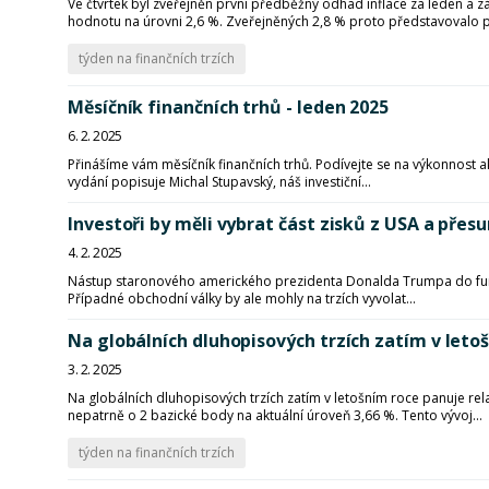
Ve čtvrtek byl zveřejněn první předběžný odhad inflace za leden a 
hodnotu na úrovni 2,6 %. Zveřejněných 2,8 % proto představovalo pr
týden na finančních trzích
Měsíčník finančních trhů - leden 2025
6. 2. 2025
Přinášíme vám měsíčník finančních trhů. Podívejte se na výkonnost a
vydání popisuje Michal Stupavský, náš investiční...
Investoři by měli vybrat část zisků z USA a přes
4. 2. 2025
Nástup staronového amerického prezidenta Donalda Trumpa do funkce
Případné obchodní války by ale mohly na trzích vyvolat...
Na globálních dluhopisových trzích zatím v letoš
3. 2. 2025
Na globálních dluhopisových trzích zatím v letošním roce panuje re
nepatrně o 2 bazické body na aktuální úroveň 3,66 %. Tento vývoj...
týden na finančních trzích