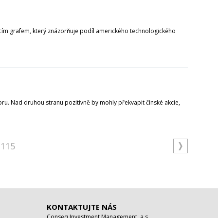
cím grafem, který znázorňuje podíl amerického technologického
ktoru. Nad druhou stranu pozitivně by mohly překvapit čínské akcie,
115
KONTAKTUJTE NÁS
Conseq Investment Management, a.s.