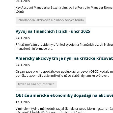
25. 3. 2025
Key Account Managerka Zuzana Ungrová a Portfolio Manager Roman Ji
týdnů.
Zhodnocení akciových a dluhopisových fondů
Vývoj na finančních trzích - únor 2025
24. 3. 2025
Přinášíme Vám pravidelný přehled vývoje na finančních trzích. Nalezn
manažerů i informace o ...
Americký akciový trh je nyní na kritické křižova
24. 3. 2025
Organizace pro hospodářskou spolupráci a rozvoj (OECD) vydala m
poněkud zpomalily a že indikují o něco slabší dynamiku světové...
týden na finančních trzích
Obtíže americké ekonomiky dopadají na akciové
17. 3. 2025
V minulém týdnu mě hodně zaujal článek na webu Morningstar s názv
následující:Rychlejší růst korporátních zisků nebo...