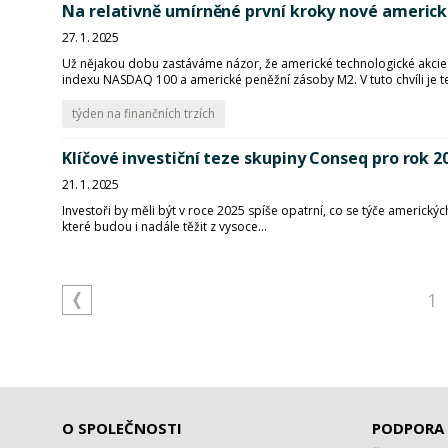
Na relativně umírněné první kroky nové americké
27. 1. 2025
Už nějakou dobu zastáváme názor, že americké technologické akcie
indexu NASDAQ 100 a americké peněžní zásoby M2. V tuto chvíli je te
týden na finančních trzích
Klíčové investiční teze skupiny Conseq pro rok 2
21. 1. 2025
Investoři by měli být v roce 2025 spíše opatrní, co se týče americkýc
které budou i nadále těžit z vysoce...
1
O SPOLEČNOSTI
PODPORA