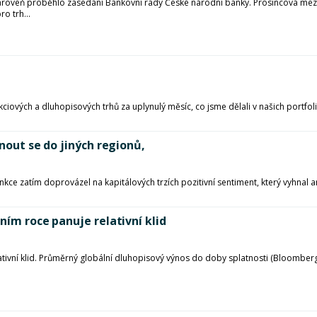
zároveň proběhlo zasedání Bankovní rady České národní banky. Prosincová mezir
o trh...
kciových a dluhopisových trhů za uplynulý měsíc, co jsme dělali v našich portfo
unout se do jiných regionů,
 zatím doprovázel na kapitálových trzích pozitivní sentiment, který vyhnal a
ním roce panuje relativní klid
lativní klid. Průměrný globální dluhopisový výnos do doby splatnosti (Bloomber