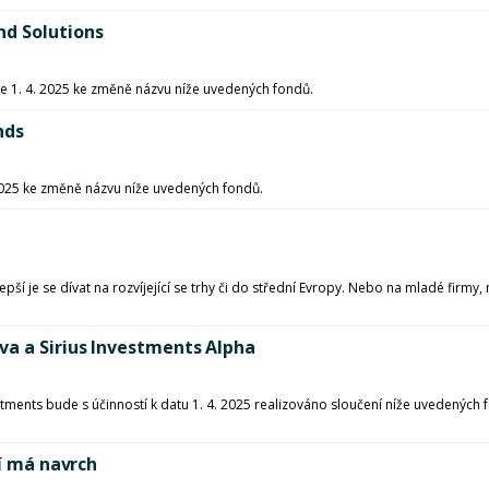
nd Solutions
e 1. 4. 2025 ke změně názvu níže uvedených fondů.
nds
 2025 ke změně názvu níže uvedených fondů.
pší je se dívat na rozvíjející se trhy či do střední Evropy. Nebo na mladé firmy
va a Sirius Investments Alpha
tments bude s účinností k datu 1. 4. 2025 realizováno sloučení níže uvedených 
ní má navrch