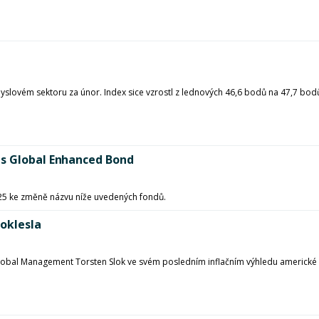
yslovém sektoru za únor. Index sice vzrostl z lednových 46,6 bodů na 47,7 bod
as Global Enhanced Bond
025 ke změně názvu níže uvedených fondů.
oklesla
obal Management Torsten Slok ve svém posledním inflačním výhledu americké e