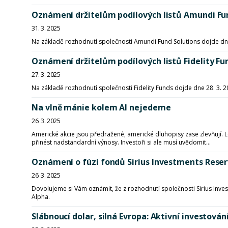
Oznámení držitelům podílových listů Amundi Fu
31. 3. 2025
Na základě rozhodnutí společnosti Amundi Fund Solutions dojde dn
Oznámení držitelům podílových listů Fidelity Fu
27. 3. 2025
Na základě rozhodnutí společnosti Fidelity Funds dojde dne 28. 3.
Na vlně mánie kolem AI nejedeme
26. 3. 2025
Americké akcie jsou předražené, americké dluhopisy zase zlevňují. Le
přinést nadstandardní výnosy. Investoři si ale musí uvědomit...
Oznámení o fúzi fondů Sirius Investments Reser
26. 3. 2025
Dovolujeme si Vám oznámit, že z rozhodnutí společnosti Sirius Inves
Alpha.
Slábnoucí dolar, silná Evropa: Aktivní investová