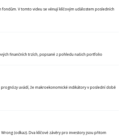
m fondům. V tomto videu se věnují klíčovým událostem posledních
ových finančních trzích, popsané z pohledu našich portfolio
é prognózy uvádí, že makroekonomické indikátory v poslední době
Wrong (odkaz). Dva klíčové závěry pro investory jsou přitom