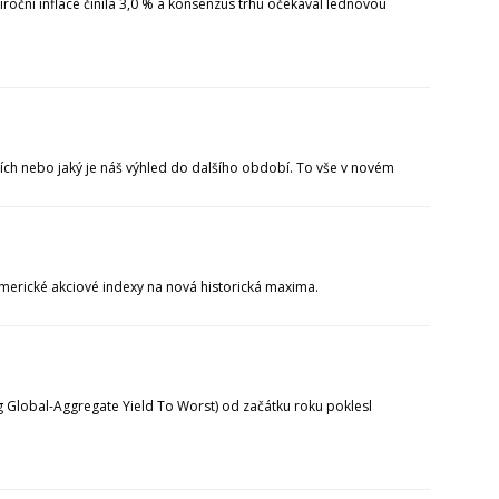
oční inflace činila 3,0 % a konsenzus trhu očekával lednovou
liích nebo jaký je náš výhled do dalšího období. To vše v novém
merické akciové indexy na nová historická maxima.
g Global-Aggregate Yield To Worst) od začátku roku poklesl