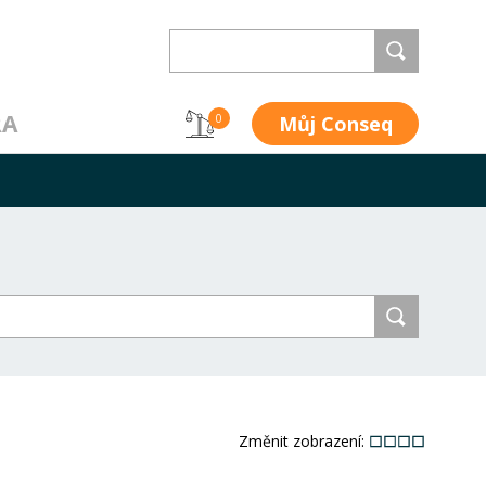
RA
Můj Conseq
0
Změnit zobrazení: