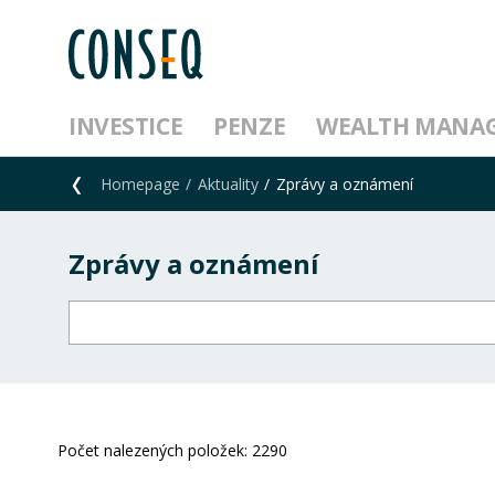
INVESTICE
PENZE
WEALTH MANA
Homepage
Aktuality
Zprávy a oznámení
Zprávy a oznámení
Počet nalezených položek:
2290