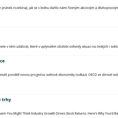
ránek rozebírají, jak se v lednu dařilo námi řízeným akciovým a dluhopisový
ete v něm události, které v uplynulém období ovlivnily situaci na českých i svět
tce
inulé pondělí novou prognózu světové ekonomiky (odkaz). OECD ve shrnutí sv
 trhy
em You Might Think Industry Growth Drives Stock Returns. Here’s Why You’d Be 