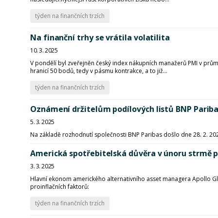
týden na finančních trzích
Na finanční trhy se vrátila volatilita
10. 3. 2025
V pondělí byl zveřejněn český index nákupních manažerů PMI v prům
hranicí 50 bodů, tedy v pásmu kontrakce, a to již...
týden na finančních trzích
Oznámení držitelům podílových listů BNP Parib
5. 3. 2025
Na základě rozhodnutí společnosti BNP Paribas došlo dne 28. 2. 2
Americká spotřebitelská důvěra v únoru strmě p
3. 3. 2025
Hlavní ekonom amerického alternativního asset managera Apollo Gl
proinflačních faktorů:
týden na finančních trzích