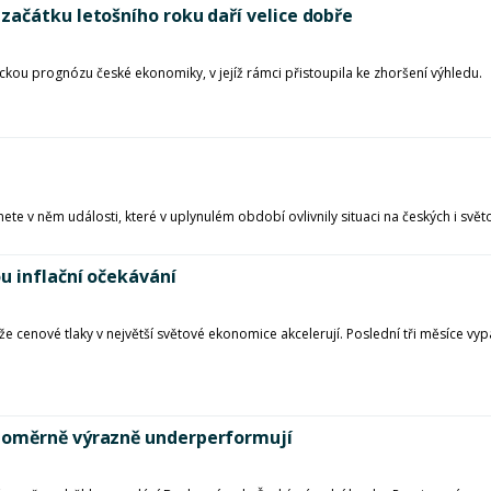
začátku letošního roku daří velice dobře
kou prognózu české ekonomiky, v jejíž rámci přistoupila ke zhoršení výhledu.
ete v něm události, které v uplynulém období ovlivnily situaci na českých i svět
u inflační očekávání
že cenové tlaky v největší světové ekonomice akcelerují. Poslední tři měsíce vy
 poměrně výrazně underperformují