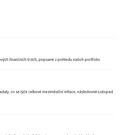
ových finančních trzích, popsané z pohledu našich portfolio
padaly, co se týče celkové meziměsíční inflace, následovně:Listopad