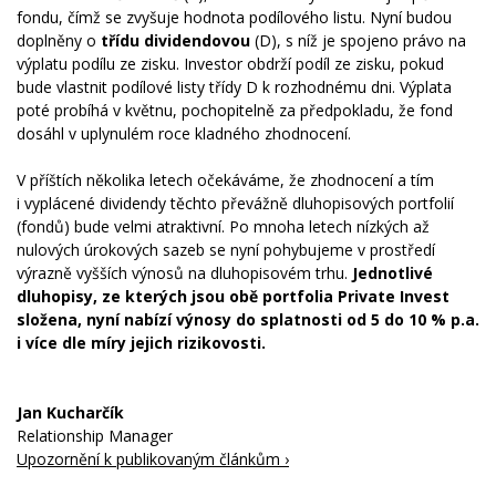
fondu, čímž se zvyšuje hodnota podílového listu. Nyní budou
doplněny o
třídu dividendovou
(D), s níž je spojeno právo na
výplatu podílu ze zisku. Investor obdrží podíl ze zisku, pokud
bude vlastnit podílové listy třídy D k rozhodnému dni. Výplata
poté probíhá v květnu, pochopitelně za předpokladu, že fond
dosáhl v uplynulém roce kladného zhodnocení.
V příštích několika letech očekáváme, že zhodnocení a tím
i vyplácené dividendy těchto převážně dluhopisových portfolií
(fondů) bude velmi atraktivní. Po mnoha letech nízkých až
nulových úrokových sazeb se nyní pohybujeme v prostředí
výrazně vyšších výnosů na dluhopisovém trhu.
Jednotlivé
dluhopisy, ze kterých jsou obě portfolia Private Invest
složena, nyní nabízí výnosy do splatnosti od 5 do 10 % p.a.
i více dle míry jejich rizikovosti.
Jan Kucharčík
Relationship Manager
Upozornění k publikovaným článkům ›