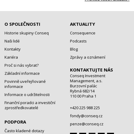
O SPOLEČNOSTI
AKTUALITY
Historie skupiny Conseq
Consequence
Naši lidé
Podcasts
Kontakty
Blog
Kariéra
Zprávy a oznámení
Proč si nás vybrat?
KONTAKTUJTE NÁS
Základní informace
Conseq Investment
Management, a.s.
Povinně uveřejňované
Burzovní palác
informace
Rybná 682/14
Informace o udržitelnosti
110 00 Praha 1
Finanční poradci a investiční
zprostředkovatelé
+420 225 988 225
fondy@conseq.cz
PODPORA
penze@conseq.cz
Často kladené dotazy