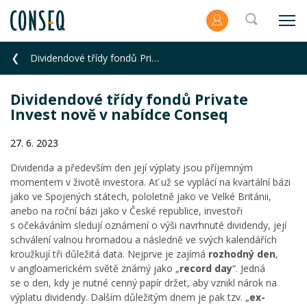
Dividendové třídy fondů Private Invest nově v nabídce Conseq
Dividendové třídy fondů Private
Invest nově v nabídce Conseq
27. 6. 2023
Dividenda a především den její výplaty jsou příjemným
momentem v životě investora. Ať už se vyplácí na kvartální bázi
jako ve Spojených státech, pololetně jako ve Velké Británii,
anebo na roční bázi jako v České republice, investoři
s očekáváním sledují oznámení o výši navrhnuté dividendy, její
schválení valnou hromadou a následně ve svých kalendářích
kroužkují tři důležitá data. Nejprve je zajímá
rozhodný den
,
v angloamerickém světě známý jako „
record day
“. Jedná
se o den, kdy je nutné cenný papír držet, aby vznikl nárok na
výplatu dividendy. Dalším důležitým dnem je pak tzv. „
ex-