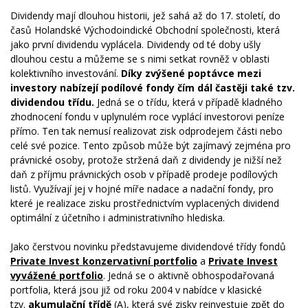
Dividendy mají dlouhou historii, jež sahá až do 17. století, do
časů Holandské Východoindické Obchodní společnosti, která
jako první dividendu vyplácela. Dividendy od té doby ušly
dlouhou cestu a můžeme se s nimi setkat rovněž v oblasti
kolektivního investování.
Díky zvýšené poptávce mezi
investory nabízejí podílové fondy čím dál častěji také tzv.
dividendou třídu.
Jedná se o třídu, která v případě kladného
zhodnocení fondu v uplynulém roce vyplácí investorovi peníze
přímo. Ten tak nemusí realizovat zisk odprodejem části nebo
celé své pozice. Tento způsob může být zajímavý zejména pro
právnické osoby, protože stržená daň z dividendy je nižší než
daň z příjmu právnických osob v případě prodeje podílových
listů. Využívají jej v hojné míře nadace a nadační fondy, pro
které je realizace zisku prostřednictvím vyplacených dividend
optimální z účetního i administrativního hlediska.
Jako čerstvou novinku představujeme dividendové třídy fondů
Private Invest konzervativní portfolio
a
Private Invest
vyvážené portfolio
. Jedná se o aktivně obhospodařovaná
portfolia, která jsou již od roku 2004 v nabídce v klasické
tzv.
akumulační třídě
(A), která své zisky reinvestuje zpět do