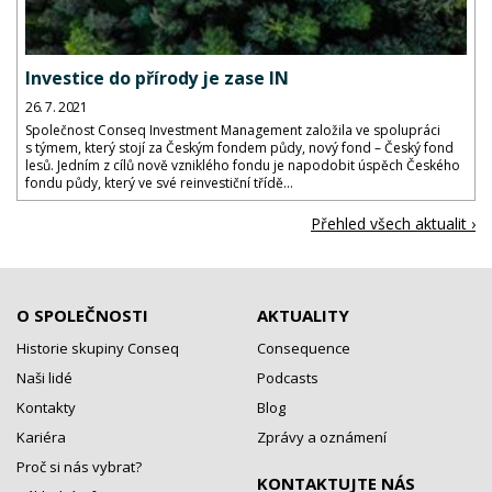
Investice do přírody je zase IN
26. 7. 2021
Společnost Conseq Investment Management založila ve spolupráci
s týmem, který stojí za Českým fondem půdy, nový fond – Český fond
lesů. Jedním z cílů nově vzniklého fondu je napodobit úspěch Českého
fondu půdy, který ve své reinvestiční třídě...
Přehled všech aktualit ›
O SPOLEČNOSTI
AKTUALITY
Historie skupiny Conseq
Consequence
Naši lidé
Podcasts
Kontakty
Blog
Kariéra
Zprávy a oznámení
Proč si nás vybrat?
KONTAKTUJTE NÁS