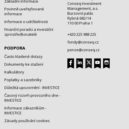
Základní informace
Conseq Investment
Management, a.s.
Povinně uveřejňované
Burzovní palác
informace
Rybná 682/14
Informace o udržitelnosti
110 00 Praha 1
Finanční poradci a investiční
zprostředkovatelé
+420 225 988 225
fondy@conseq.cz
PODPORA
penze@conseq.cz
Často kladené dotazy
Dokumenty ke stažení
Kalkulátory
Poplatky a sazebníky
Důležitá upozornění - INVESTICE
Časový rozvrh provozního dne -
INVESTICE
Informace zákazníkům -
INVESTICE
Zásady používání cookies