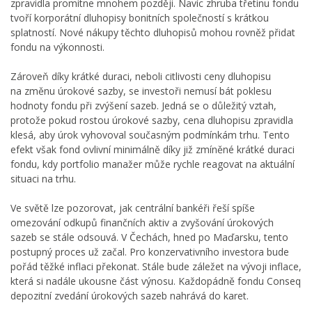
zpravidla promítne mnohem později. Navíc zhruba třetinu fondu
tvoří korporátní dluhopisy bonitních společností s krátkou
splatností. Nové nákupy těchto dluhopisů mohou rovněž přidat
fondu na výkonnosti.
Zároveň díky krátké duraci, neboli citlivosti ceny dluhopisu
na změnu úrokové sazby, se investoři nemusí bát poklesu
hodnoty fondu při zvýšení sazeb. Jedná se o důležitý vztah,
protože pokud rostou úrokové sazby, cena dluhopisu zpravidla
klesá, aby úrok vyhovoval současným podmínkám trhu. Tento
efekt však fond ovlivní minimálně díky již zmíněné krátké duraci
fondu, kdy portfolio manažer může rychle reagovat na aktuální
situaci na trhu.
Ve světě lze pozorovat, jak centrální bankéři řeší spíše
omezování odkupů finančních aktiv a zvyšování úrokových
sazeb se stále odsouvá. V Čechách, hned po Maďarsku, tento
postupný proces už začal. Pro konzervativního investora bude
pořád těžké inflaci překonat. Stále bude záležet na vývoji inflace,
která si nadále ukousne část výnosu. Každopádně fondu Conseq
depozitní zvedání úrokových sazeb nahrává do karet.