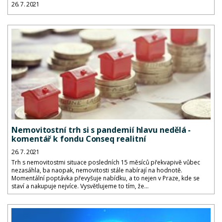
26. 7. 2021
Nemovitostní trh si s pandemií hlavu nedělá -
komentář k fondu Conseq realitní
26. 7. 2021
Trh s nemovitostmi situace posledních 15 měsíců překvapivě vůbec
nezasáhla, ba naopak, nemovitosti stále nabírají na hodnotě.
Momentální poptávka převyšuje nabídku, a to nejen v Praze, kde se
staví a nakupuje nejvíce. Vysvětlujeme to tím, že...