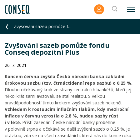
Zvyšování sazeb pomůže fondu Conseq depozitní Plus
Zvyšování sazeb pomůže fondu
Conseq depozitní Plus
26. 7. 2021
Koncem června zvýšila Česká národní banka základní
úrokovou sazbu (tzv. čtrnáctidenní repo sazbu) o 0,25 %.
Dlouho očekávaný krok ze strany centrálních bankéřů, kteří jej
několikrát sami avizovali, se stal realitou. S velkou
pravděpodobností tímto krokem zvyšování sazeb nekončí.
Vzhledem k rostoucím inflačním tlakům, kdy meziroční
inflace v červnu vzrostla o 2,8 %, budou sazby růst
i v létě.
Příští zasedání České národní banky proběhne
v polovině srpna a očekává se další zvýšení sazeb o 0,25 %. Je
otázkou, zda se na všech zasedáních, která nás do konce roku