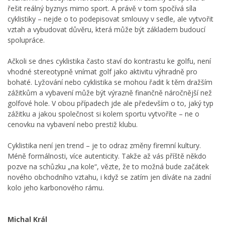
řešit reálný byznys mimo sport. A právě v tom spočívá síla
cyklistiky – nejde o to podepisovat smlouvy v sedle, ale vytvořit
vztah a vybudovat důvěru, která může být základem budoucí
spolupráce.
Ačkoli se dnes cyklistika často staví do kontrastu ke golfu, není
vhodné stereotypně vnímat golf jako aktivitu výhradně pro
bohaté. Lyžování nebo cyklistika se mohou řadit k těm dražším
zážitkům a vybavení může být výrazně finančně náročnější než
golfové hole. V obou případech jde ale především o to, jaký typ
zážitku a jakou společnost si kolem sportu vytvoříte – ne o
cenovku na vybavení nebo prestiž klubu.
Cyklistika není jen trend – je to odraz změny firemní kultury.
Méně formálnosti, více autenticity. Takže až vás příště někdo
pozve na schůzku „na kole“, vězte, že to možná bude začátek
nového obchodního vztahu, i když se zatím jen díváte na zadní
kolo jeho karbonového rámu.
Michal Král