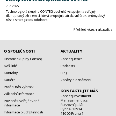
7. 7. 2025
Technologická skupina CONTEG podruhé vstupuje na veřejný
dluhopisový trh s emisí, která propojuje atraktivní úrok, průmyslový
růst a strategickou odolnost.
Přehled všech aktualit ›
O SPOLEČNOSTI
AKTUALITY
Historie skupiny Conseq
Consequence
Naši lidé
Podcasts
Kontakty
Blog
Kariéra
Zprávy a oznámení
Proč si nás vybrat?
KONTAKTUJTE NÁS
Základní informace
Conseq Investment
Management, a.s.
Povinně uveřejňované
Burzovní palác
informace
Rybná 682/14
Informace o udržitelnosti
110 00 Praha 1