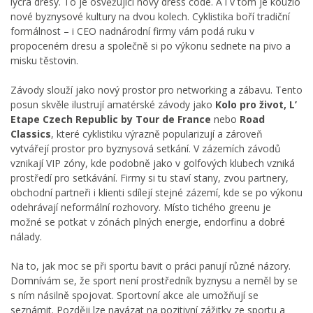
lycra dresy. To je osvěžující nový dress code. A i v tom je kouzlo
nové byznysové kultury na dvou kolech. Cyklistika boří tradiční
formálnost – i CEO nadnárodní firmy vám podá ruku v
propoceném dresu a společně si po výkonu sednete na pivo a
misku těstovin.
Závody slouží jako nový prostor pro networking a zábavu. Tento
posun skvěle ilustrují amatérské závody jako
Kolo pro život, L’
Etape Czech Republic by Tour de France
nebo
Road
Classics
, které cyklistiku výrazně popularizují a zároveň
vytvářejí prostor pro byznysová setkání. V zázemích závodů
vznikají VIP zóny, kde podobně jako v golfových klubech vzniká
prostředí pro setkávání. Firmy si tu staví stany, zvou partnery,
obchodní partneři i klienti sdílejí stejné zázemí, kde se po výkonu
odehrávají neformální rozhovory. Místo tichého greenu je
možné se potkat v zónách plných energie, endorfinu a dobré
nálady.
Na to, jak moc se při sportu bavit o práci panují různé názory.
Domnívám se, že sport není prostředník byznysu a neměl by se
s ním násilně spojovat. Sportovní akce ale umožňují se
seznámit. Později lze navázat na pozitivní zážitky ze sportu a