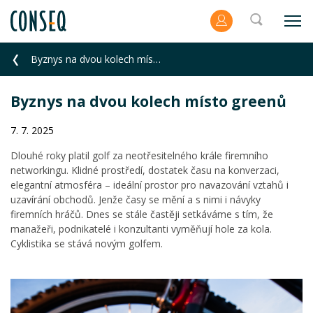
Byznys na dvou kolech místo greenů
Byznys na dvou kolech místo greenů
7. 7. 2025
Dlouhé roky platil golf za neotřesitelného krále firemního
networkingu. Klidné prostředí, dostatek času na konverzaci,
elegantní atmosféra – ideální prostor pro navazování vztahů i
uzavírání obchodů. Jenže časy se mění a s nimi i návyky
firemních hráčů. Dnes se stále častěji setkáváme s tím, že
manažeři, podnikatelé i konzultanti vyměňují hole za kola.
Cyklistika se stává novým golfem.