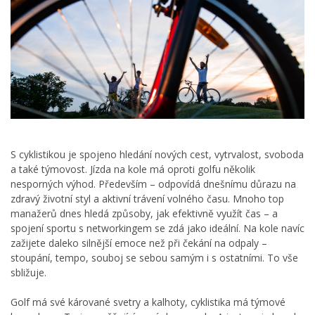
S cyklistikou je spojeno hledání nových cest, vytrvalost, svoboda
a také týmovost. Jízda na kole má oproti golfu několik
nesporných výhod. Především – odpovídá dnešnímu důrazu na
zdravý životní styl a aktivní trávení volného času. Mnoho top
manažerů dnes hledá způsoby, jak efektivně využít čas – a
spojení sportu s networkingem se zdá jako ideální. Na kole navíc
zažijete daleko silnější emoce než při čekání na odpaly –
stoupání, tempo, souboj se sebou samým i s ostatními. To vše
sbližuje.
Golf má své kárované svetry a kalhoty, cyklistika má týmové