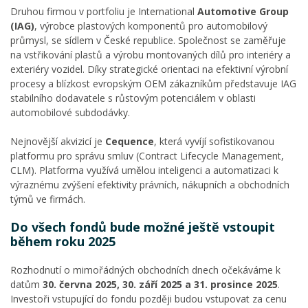
Druhou firmou v portfoliu je International
Automotive Group
(IAG)
, výrobce plastových komponentů pro automobilový
průmysl, se sídlem v České republice. Společnost se zaměřuje
na vstřikování plastů a výrobu montovaných dílů pro interiéry a
exteriéry vozidel. Díky strategické orientaci na efektivní výrobní
procesy a blízkost evropským OEM zákazníkům představuje IAG
stabilního dodavatele s růstovým potenciálem v oblasti
automobilové subdodávky.
Nejnovější akvizicí je
Cequence
, která vyvíjí sofistikovanou
platformu pro správu smluv (Contract Lifecycle Management,
CLM). Platforma využívá umělou inteligenci a automatizaci k
výraznému zvýšení efektivity právních, nákupních a obchodních
týmů ve firmách.
Do všech fondů bude možné ještě vstoupit
během roku 2025
Rozhodnutí o mimořádných obchodních dnech očekáváme k
datům
30. června 2025, 30. září 2025 a 31. prosince 2025
.
Investoři vstupující do fondu později budou vstupovat za cenu