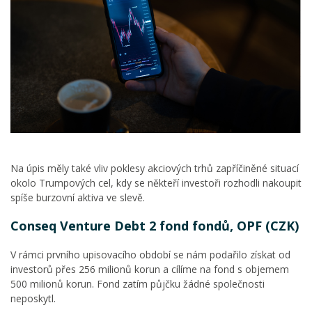
Na úpis měly také vliv poklesy akciových trhů zapříčiněné situací
okolo Trumpových cel, kdy se někteří investoři rozhodli nakoupit
spíše burzovní aktiva ve slevě.
Conseq Venture Debt 2 fond fondů, OPF (CZK)
V rámci prvního upisovacího období se nám podařilo získat od
investorů přes 256 milionů korun a cílíme na fond s objemem
500 milionů korun. Fond zatím půjčku žádné společnosti
neposkytl.