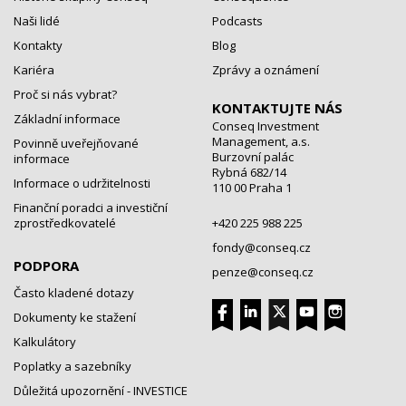
Naši lidé
Podcasts
Kontakty
Blog
Kariéra
Zprávy a oznámení
Proč si nás vybrat?
KONTAKTUJTE NÁS
Základní informace
Conseq Investment
Management, a.s.
Povinně uveřejňované
Burzovní palác
informace
Rybná 682/14
Informace o udržitelnosti
110 00 Praha 1
Finanční poradci a investiční
zprostředkovatelé
+420 225 988 225
fondy@conseq.cz
PODPORA
penze@conseq.cz
Často kladené dotazy
Dokumenty ke stažení
Kalkulátory
Poplatky a sazebníky
Důležitá upozornění - INVESTICE