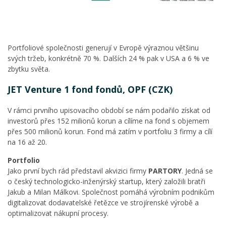
Portfoliové společnosti generují v Evropě výraznou většinu
svých tržeb, konkrétně 70 %. Dalších 24 % pak v USA a 6 % ve
zbytku světa.
JET Venture 1 fond fondů, OPF (CZK)
V rámci prvního upisovacího období se nám podařilo získat od
investorů přes 152 milionů korun a cílíme na fond s objemem
přes 500 milionů korun. Fond má zatím v portfoliu 3 firmy a cílí
na 16 až 20.
Portfolio
Jako první bych rád představil akvizici firmy
PARTORY
. Jedná se
o český technologicko-inženýrský startup, který založili bratři
Jakub a Milan Málkovi. Společnost pomáhá výrobním podnikům
digitalizovat dodavatelské řetězce ve strojírenské výrobě a
optimalizovat nákupní procesy.