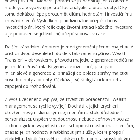
driven
přístupu. Moderní poradci se již neopírají jen o obecné
modely, ale využívají pokročilou analytiku a práci s daty. Díky
tomu dokážou lépe porozumět cílům, hodnotám i investičnímu
chování klientů. Výsledkem je individuálně přizpůsobený
investiční plán, který reflektuje životní situaci každého investora
a je připraven se jí flexibilně přizpůsobovat v čase.
Dalším zásadním tématem je mezigenerační přenos majetku. V
příštích dvou desetiletích dojde k takzvanému „Great Wealth
Transfer“ – obrovskému převodu majetku z generace rodičů na
jejich děti. Právě mladší generace investorů, jako jsou
mileniálové a generace Z, přinášejí do oblasti správy majetku
nové hodnoty a priority. Očekávají větší digitální komfort a
zapojení do rozhodování.
Z výše uvedeného vyplývá, že investiční poradenství i wealth
management se rychle vyvíjejí. Dochází k jejich zrychlení,
otevření novým klientským segmentům a stále důslednější
personalizaci. Úspěch v budoucnosti nebude definován pouze
technologickou vyspělostí, ale i schopností naslouchat klientům,
chápat jejich hodnoty a nabídnout jim služby, které propojí
efektivitu digitálního světa s lidským přístupem a smysluplným