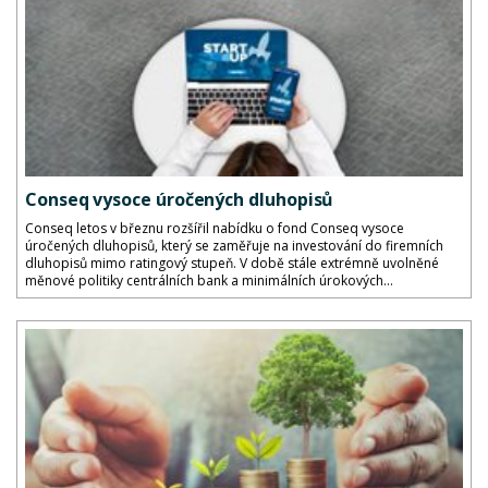
Conseq vysoce úročených dluhopisů
Conseq letos v březnu rozšířil nabídku o fond Conseq vysoce
úročených dluhopisů, který se zaměřuje na investování do firemních
dluhopisů mimo ratingový stupeň. V době stále extrémně uvolněné
měnové politiky centrálních bank a minimálních úrokových...