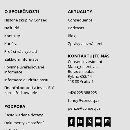
O SPOLEČNOSTI
AKTUALITY
Historie skupiny Conseq
Consequence
Naši lidé
Podcasts
Kontakty
Blog
Kariéra
Zprávy a oznámení
Proč si nás vybrat?
KONTAKTUJTE NÁS
Základní informace
Conseq Investment
Management, a.s.
Povinně uveřejňované
Burzovní palác
informace
Rybná 682/14
Informace o udržitelnosti
110 00 Praha 1
Finanční poradci a investiční
zprostředkovatelé
+420 225 988 225
fondy@conseq.cz
PODPORA
penze@conseq.cz
Často kladené dotazy
Dokumenty ke stažení