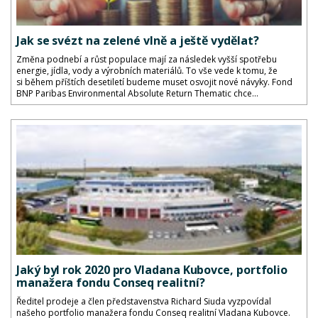
Jak se svézt na zelené vlně a ještě vydělat?
Změna podnebí a růst populace mají za následek vyšší spotřebu
energie, jídla, vody a výrobních materiálů. To vše vede k tomu, že
si během příštích desetiletí budeme muset osvojit nové návyky. Fond
BNP Paribas Environmental Absolute Return Thematic chce...
Jaký byl rok 2020 pro Vladana Kubovce, portfolio
manažera fondu Conseq realitní?
Ředitel prodeje a člen představenstva Richard Siuda vyzpovídal
našeho portfolio manažera fondu Conseq realitní Vladana Kubovce.