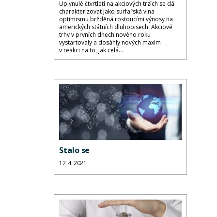
Uplynulé čtvrtletí na akciových trzích se dá
charakterizovat jako surfařská vlna
optimismu bržděná rostoucími výnosy na
amerických státních dluhopisech. Akciové
trhy v prvních dnech nového roku
vystartovaly a dosáhly nových maxim
v reakci na to, jak celá...
Stalo se
12. 4. 2021