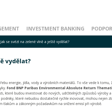
GEMENT
INVESTMENT BANKING
PODPO
Jak se svézt na zelené vlně a ještě vydělat?
tě vydělat?
ebu energie, jídla, vody a výrobních materiálů. To vše vede k tomu, 
vyky.
Fond BNP Paribas Environmental Absolute Return Themat
sti, které budou investovat do nových, udržitelných způsobů výroby a
 podniky, které nebudou dostatečně rychle inovovat, mohou nejen ztr
ním tlakům a zákonným požadavkům na snížení emisí při výrobě.