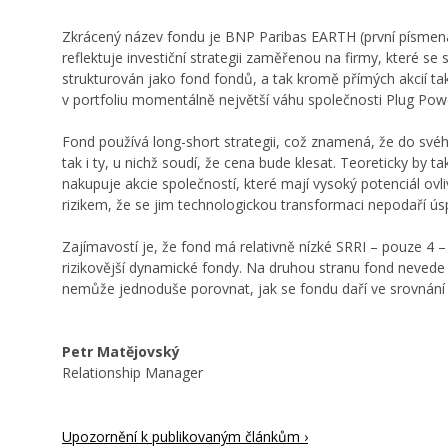
Zkrácený název fondu je BNP Paribas EARTH (první písmen
reflektuje investiční strategii zaměřenou na firmy, které 
strukturován jako fond fondů, a tak kromě přímých akcií t
v portfoliu momentálně největší váhu společnosti Plug Powe
Fond používá long-short strategii, což znamená, že do svéh
tak i ty, u nichž soudí, že cena bude klesat. Teoreticky by 
nakupuje akcie společností, které mají vysoký potenciál o
rizikem, že se jim technologickou transformaci nepodaří ús
Zajímavostí je, že fond má relativně nízké SRRI – pouze 4
rizikovější dynamické fondy. Na druhou stranu fond nevede
nemůže jednoduše porovnat, jak se fondu daří ve srovnání s 
Petr Matějovský
Relationship Manager
Upozornění k publikovaným článkům ›