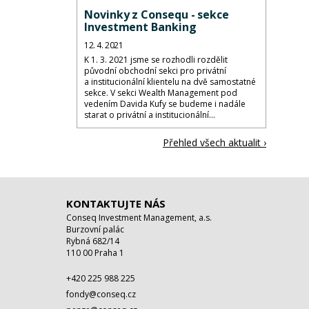
Novinky z Consequ - sekce
Investment Banking
12. 4. 2021
K 1. 3. 2021 jsme se rozhodli rozdělit
původní obchodní sekci pro privátní
a institucionální klientelu na dvě samostatné
sekce. V sekci Wealth Management pod
vedením Davida Kufy se budeme i nadále
starat o privátní a institucionální...
Přehled všech aktualit ›
KONTAKTUJTE NÁS
Conseq Investment Management, a.s.
Burzovní palác
Rybná 682/14
110 00 Praha 1
+420 225 988 225
fondy@conseq.cz