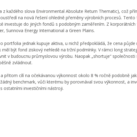
a z každého slova Environmental Absolute Return Thematic), což př
se soustředí na nová řešení ohledně přeměny výrobních procesů. Tento 
aké investuje do jiných fondů s podobným zaměřením. Z korporátních 
r, Sunnova Energy International a Green Plains.
o portfolia jednak kupuje aktiva, u nichž předpokládá, že cena půjde
tak měl být fond ziskový nehledě na tržní podmínky. V rámci long strat
vlivnit v budoucnu průmyslovou výrobu. Naopak „shortuje“ společnosti
pěšně zvládnout.
 – a přitom cílí na očekávanou výkonnost okolo 8 % ročně podobně ja
 žádný benchmark, vůči kterému by porovnával svou výkonnost, a inv
ostatními investičními nástroji.