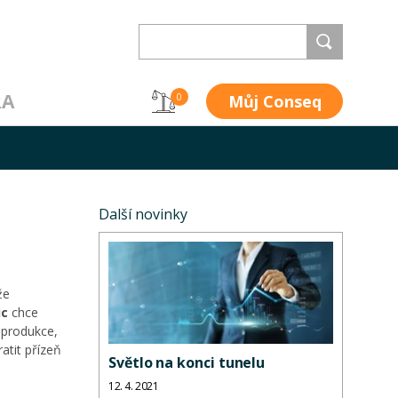
RA
Můj Conseq
0
Další novinky
že
ic
chce
 produkce,
atit přízeň
Světlo na konci tunelu
12. 4. 2021