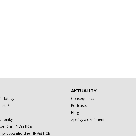
AKTUALITY
é dotazy
Consequence
 stažení
Podcasts
Blog
azebníky
Zprávy a oznámení
ornění - INVESTICE
h provozního dne - INVESTICE