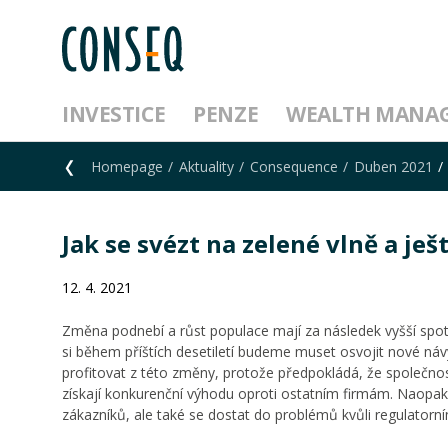
INVESTICE
PENZE
WEALTH MANA
Homepage
Aktuality
Consequence
Duben 2021
Jak se svézt na zelené vlně a ješ
12. 4. 2021
Změna podnebí a růst populace mají za následek vyšší spotř
si během příštích desetiletí budeme muset osvojit nové ná
profitovat z této změny, protože předpokládá, že společno
získají konkurenční výhodu oproti ostatním firmám. Naopak
zákazníků, ale také se dostat do problémů kvůli regulator