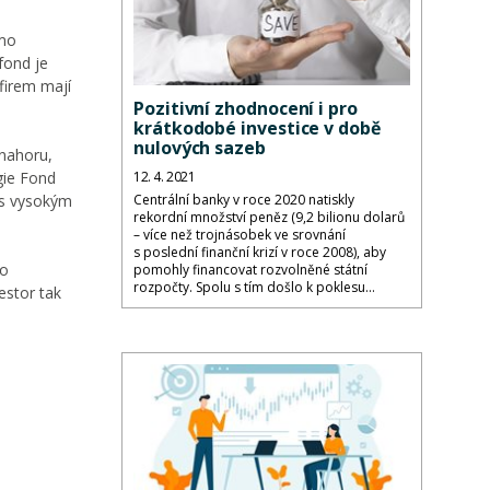
ímo
fond je
firem mají
Pozitivní zhodnocení i pro
krátkodobé investice v době
nulových sazeb
 nahoru,
egie Fond
12. 4. 2021
 s vysokým
Centrální banky v roce 2020 natiskly
rekordní množství peněz (9,2 bilionu dolarů
– více než trojnásobek ve srovnání
s poslední finanční krizí v roce 2008), aby
ko
pomohly financovat rozvolněné státní
rozpočty. Spolu s tím došlo k poklesu...
estor tak