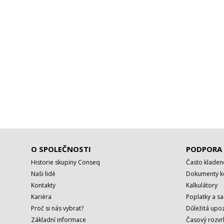
O SPOLEČNOSTI
PODPORA
Historie skupiny Conseq
Často kladen
Naši lidé
Dokumenty ke
Kontakty
Kalkulátory
Kariéra
Poplatky a s
Proč si nás vybrat?
Důležitá upoz
Základní informace
Časový rozvr