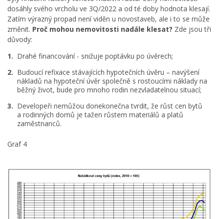
dosáhly svého vrcholu ve 3Q/2022 a od té doby hodnota klesají.
Zatím výrazný propad není viděn u novostaveb, ale i to se může
změnit.
Proč mohou nemovitosti nadále klesat?
Zde jsou tři
důvody:
Drahé financování - snižuje poptávku po úvěrech;
Budoucí refixace stávajících hypotečních úvěru – navýšení
nákladů na hypoteční úvěr společně s rostoucími náklady na
běžný život, bude pro mnoho rodin nezvladatelnou situací;
Developeři nemůžou donekonečna tvrdit, že růst cen bytů
a rodinných domů je tažen růstem materiálů a platů
zaměstnanců.
Graf 4