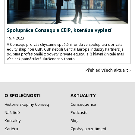
Spolupráce Consequ a CEIP, která se vyplatí
19. 4. 2023
V Consequ pro vás chystáme spuštění fondu ve spolupráci s private
equity skupinou CEIP. CEIP neboli Central Europe Industry Partners je
skupina profesionálů z odvětví private equity, jejíž hlavní činitelé mají
více než patnáctileté zkušenosti v tomto...
Přehled všech aktualit ›
O SPOLEČNOSTI
AKTUALITY
Historie skupiny Conseq
Consequence
Naši lidé
Podcasts
Kontakty
Blog
Kariéra
Zprávy a oznámení