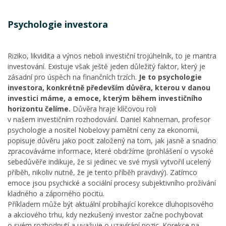
Psychologie investora
Riziko, likvidita a výnos neboli investiční trojúhelník, to je mantra
investování. Existuje však ještě jeden důležitý faktor, který je
zásadní pro úspěch na finančních trzích.
Je to psychologie
investora, konkrétně především důvěra, kterou v danou
investici máme, a emoce, kterým během investičního
horizontu čelíme.
Důvěra hraje klíčovou roli
v našem investičním rozhodování. Daniel Kahneman, profesor
psychologie a nositel Nobelovy pamětní ceny za ekonomii,
popisuje důvěru jako pocit založený na tom, jak jasně a snadno
zpracováváme informace, které obdržíme (prohlášení o vysoké
sebedůvěře indikuje, že si jedinec ve své mysli vytvořil ucelený
příběh, nikoliv nutně, že je tento příběh pravdivý). Zatímco
emoce jsou psychické a sociální procesy subjektivního prožívání
kladného a záporného pocitu.
Příkladem může být aktuální probíhající korekce dluhopisového
a akciového trhu, kdy nezkušený investor začne pochybovat
o svém rozhodnutí a uvažuje o uzavírání pozic. Korekce na