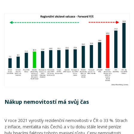
Nákup nemovitostí má svůj čas
V roce 2021 vyrostly rezidenční nemovitosti v ČR o 33 %. Strach
z inflace, mentalita nás Čechů a v tu dobu stále levné peníze
byly hnacími faktory tohoto masivní růstu. Ceny nemovitosti