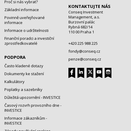
Proč si nás vybrat?
KONTAKTUJTE NÁS
Základní informace
Conseq Investment
Management, a.s.
Povinně uveřejňované
Burzovní palác
informace
Rybná 682/14
Informace o udržitelnosti
110 00 Praha 1
Finanční poradci a investiční
zprostředkovatelé
+420 225 988 225
fondy@conseq.cz
PODPORA
penze@conseq.cz
Často kladené dotazy
Dokumenty ke stažení
Kalkulátory
Poplatky a sazebníky
Důležitá upozornění - INVESTICE
Časový rozvrh provozního dne -
INVESTICE
Informace zákazníkům -
INVESTICE