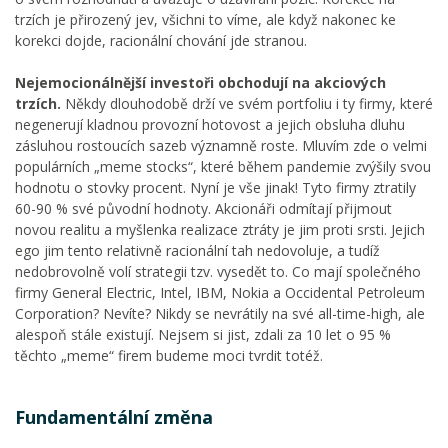
trzích je přirozený jev, všichni to víme, ale když nakonec ke
korekci dojde, racionální chování jde stranou.
Nejemocionálnější investoři obchodují na akciových
trzích.
Někdy dlouhodobě drží ve svém portfoliu i ty firmy, které
negenerují kladnou provozní hotovost a jejich obsluha dluhu
zásluhou rostoucích sazeb významně roste. Mluvím zde o velmi
populárních „meme stocks“, které během pandemie zvýšily svou
hodnotu o stovky procent. Nyní je vše jinak! Tyto firmy ztratily
60-90 % své původní hodnoty. Akcionáři odmítají přijmout
novou realitu a myšlenka realizace ztráty je jim proti srsti. Jejich
ego jim tento relativně racionální tah nedovoluje, a tudíž
nedobrovolně volí strategii tzv. vysedět to. Co mají společného
firmy General Electric, Intel, IBM, Nokia a Occidental Petroleum
Corporation? Nevíte? Nikdy se nevrátily na své all-time-high, ale
alespoň stále existují. Nejsem si jist, zdali za 10 let o 95 %
těchto „meme“ firem budeme moci tvrdit totéž.
Fundamentální změna