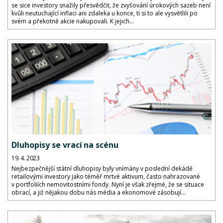
se sice investory snažily přesvědčit, že zvyšování úrokových sazeb není
kvůli neutuchající inflaci ani zdaleka u konce, ti si to ale vysvětlili po
svém a překotně akcie nakupovali. K jejich...
Dluhopisy se vrací na scénu
19. 4. 2023
Nejbezpečnější státní dluhopisy byly vnímány v poslední dekádě
retailovými investory jako téměř mrtvé aktivum, často nahrazované
v portfoliích nemovitostními fondy. Nyní je však zřejmé, že se situace
obrací, a již nějakou dobu nás média a ekonomové zásobují...