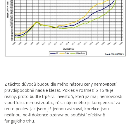
Z těchto důvodů budou dle mého názoru ceny nemovitostí
pravděpodobně nadále klesat. Pokles v rozmezí 5-15 % je
reálný, proto buďte trpěliví. Investoři, kteří již mají nemovitosti
v portfoliu, nemusí zoufat, růst nájemného je kompenzací za
tento pokles. Jak jsem již jednou avizoval, korekce jsou
nedílnou, ne-li dokonce ozdravnou součástí efektivně
fungujícího trhu.