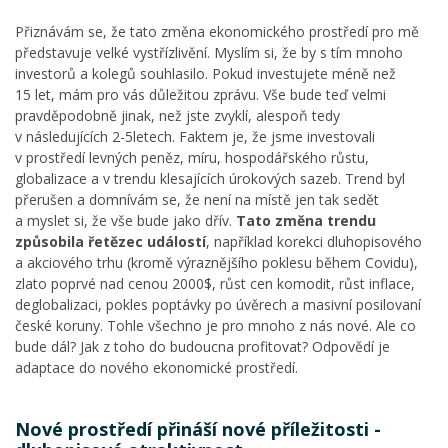
Přiznávám se, že tato změna ekonomického prostředí pro mě
představuje velké vystřízlivění. Myslím si, že by s tím mnoho
investorů a kolegů souhlasilo. Pokud investujete méně než
15 let, mám pro vás důležitou zprávu. Vše bude teď velmi
pravděpodobně jinak, než jste zvyklí, alespoň tedy
v následujících 2-5letech. Faktem je, že jsme investovali
v prostředí levných peněz, míru, hospodářského růstu,
globalizace a v trendu klesajících úrokových sazeb. Trend byl
přerušen a domnívám se, že není na místě jen tak sedět
a myslet si, že vše bude jako dřív.
Tato změna trendu
způsobila řetězec událostí
, například korekci dluhopisového
a akciového trhu (kromě výraznějšího poklesu během Covidu),
zlato poprvé nad cenou 2000$, růst cen komodit, růst inflace,
deglobalizaci, pokles poptávky po úvěrech a masivní posilovaní
české koruny. Tohle všechno je pro mnoho z nás nové. Ale co
bude dál? Jak z toho do budoucna profitovat? Odpovědí je
adaptace do nového ekonomické prostředí.
Nové prostředí přináší nové příležitosti -