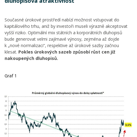
dluhopisová atraktivnost
Současné úrokové prostředí nabízí možnost vstupovat do
kapitálového trhu, aniž by investoři museli výrazně akceptovat
vyšší riziko. Optimální mix státních a korporátních dluhopisů
bude generovat velmi zajímavé výnosy, zejména až dojde
k „nové normalizaci“, respektive až úrokové sazby začnou
klesat.
Pokles úrokových sazeb způsobí růst cen již
nakoupených dluhopisů.
Graf 1