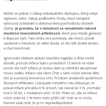
Mohlo se jednat o nákup individuálního dluhopisu, který nebyl
vyplacen, nebo nákup podílového fondu, který nenaplnil
výnosová očekávání či dokonce klesl pod hodnotu vložené
částky.
Je pravdou, že v minulosti se nenabízelo takové
množství investičních příležitostí
, které jsou mladé generaci
k dispozici nyní. Tato limita sice pominula, ale mnozí zůstali
zaseknutí v minulosti. Je velká škoda, že tito lidé ztratili důvěru
a chuť investovat.
Ignorování efektivní alokací vlastního kapitálu si dříve mohli
dovolit, protože inflace byla v posledních 15 letech na nízké
úrovni. Ale teď? Inflace je tvrdou daní za odmítání akceptovat
novou realitu. Inflace nad cílem ČNB s námi může setrvat déle,
než je současný konsensus trhu. Průzkum analytické společnosti
Research Affilieates z listopadu minulého roku dokazuje, že
pokud inflace přesáhla 8 % úroveň, tak návrat ke 3 % „normálu“
trvá 6-20 let, s mediánem přes 10 let. Ptáte se, zda se inflace
může vrátit ke 2 % tento nebo příští rok? Stát se to může,
historie však tvrdí, že je to nepravděpodobné.