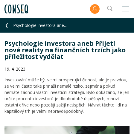
Psychologie investora aneb Přijetí nové reality na finančních trzích jako příležitost vydělat
Psychologie investora aneb Přijetí
nové reality na finančních trzích jako
příležitost vydělat
19. 4. 2023
Investování může být velmi prosperující činnost, ale je pravdou,
že velmi často také přináší nemalé riziko, zejména pokud
nemáte žádnou vlastní investiční strategii. Bylo dokázáno, že jen
určité procento investorů je dlouhodobě úspěšných, mnozí
ostatní dříve nebo později zažijí neúspěch. Návrat těchto lidí na
kapitálový trh je velmi nepravděpodobný.