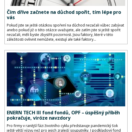
Čím dříve začnete na důchod spořit, tím lépe pro
vás
Pokud jste se ještě otázkou spoření na důchod nezačali vůbec zabývat
anebo pokud již o této otázce uvažujete, ale zatím jste si ještě spořit
nezačali, měli byste zbystřit pozornost. Jsou faktory, které v této
záležitosti ovlivnit nemůžete, existují ale také faktory...
ENERN TECH III fond fondů, OPF – úspěšný příběh
pokračuje, viróze navzdory
Pro firmy v ranější fázi životního cyklu představuje pandemický šok
ještě větší výzvu než pro jejich zralejší souputníky. I podkladový fond