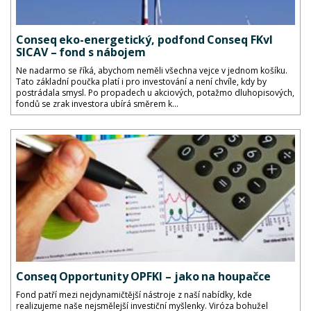
Conseq eko-energetický, podfond Conseq FKvI
SICAV – fond s nábojem
Ne nadarmo se říká, abychom neměli všechna vejce v jednom košíku.
Tato základní poučka platí i pro investování a není chvíle, kdy by
postrádala smysl. Po propadech u akciových, potažmo dluhopisových,
fondů se zrak investora ubírá směrem k...
Conseq Opportunity OPFKI – jako na houpačce
Fond patří mezi nejdynamičtější nástroje z naší nabídky, kde
realizujeme naše nejsmělejší investiční myšlenky. Viróza bohužel