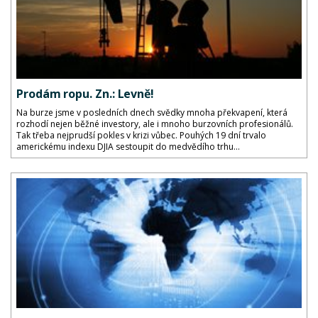
Prodám ropu. Zn.: Levně!
Na burze jsme v posledních dnech svědky mnoha překvapení, která
rozhodí nejen běžné investory, ale i mnoho burzovních profesionálů.
Tak třeba nejprudší pokles v krizi vůbec. Pouhých 19 dní trvalo
americkému indexu DJIA sestoupit do medvědího trhu...