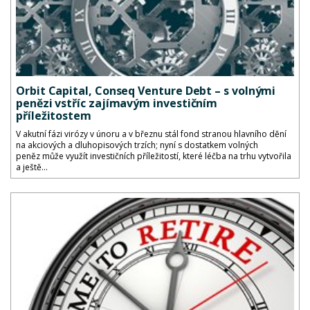
Orbit Capital, Conseq Venture Debt – s volnými
penězi vstříc zajímavým investičním
příležitostem
V akutní fázi virózy v únoru a v březnu stál fond stranou hlavního dění
na akciových a dluhopisových trzích; nyní s dostatkem volných
peněz může využít investičních příležitostí, které léčba na trhu vytvořila
a ještě...