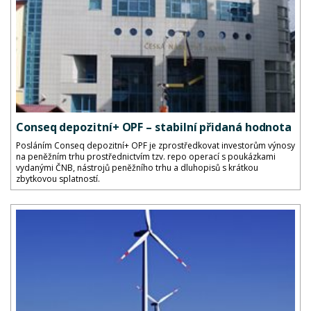
Conseq depozitní+ OPF – stabilní přidaná hodnota
Posláním Conseq depozitní+ OPF je zprostředkovat investorům výnosy
na peněžním trhu prostřednictvím tzv. repo operací s poukázkami
vydanými ČNB, nástrojů peněžního trhu a dluhopisů s krátkou
zbytkovou splatností.