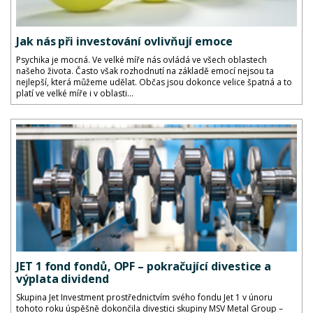
Jak nás při investování ovlivňují emoce
Psychika je mocná. Ve velké míře nás ovládá ve všech oblastech
našeho života. Často však rozhodnutí na základě emocí nejsou ta
nejlepší, která můžeme udělat. Občas jsou dokonce velice špatná a to
platí ve velké míře i v oblasti...
JET 1 fond fondů, OPF – pokračující divestice a
výplata dividend
Skupina Jet Investment prostřednictvím svého fondu Jet 1 v únoru
tohoto roku úspěšně dokončila divestici skupiny MSV Metal Group –