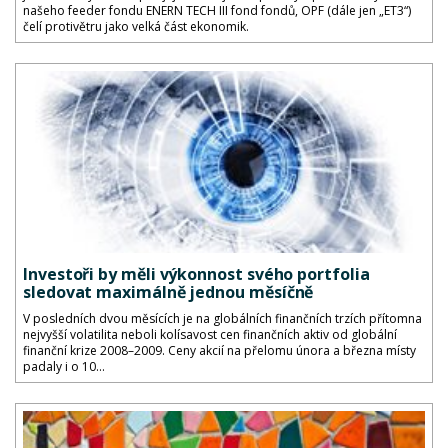
našeho feeder fondu ENERN TECH III fond fondů, OPF (dále jen „ET3“)
čelí protivětru jako velká část ekonomik.
Investoři by měli výkonnost svého portfolia
sledovat maximálně jednou měsíčně
V posledních dvou měsících je na globálních finančních trzích přítomna
nejvyšší volatilita neboli kolísavost cen finančních aktiv od globální
finanční krize 2008–2009. Ceny akcií na přelomu února a března místy
padaly i o 10...