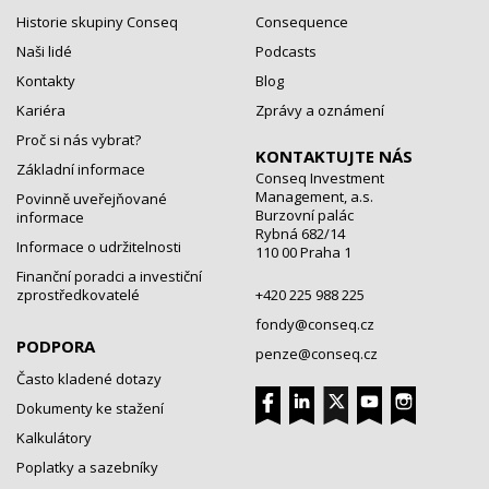
Historie skupiny Conseq
Consequence
Naši lidé
Podcasts
Kontakty
Blog
Kariéra
Zprávy a oznámení
Proč si nás vybrat?
KONTAKTUJTE NÁS
Základní informace
Conseq Investment
Management, a.s.
Povinně uveřejňované
Burzovní palác
informace
Rybná 682/14
Informace o udržitelnosti
110 00 Praha 1
Finanční poradci a investiční
zprostředkovatelé
+420 225 988 225
fondy@conseq.cz
PODPORA
penze@conseq.cz
Často kladené dotazy
Dokumenty ke stažení
Kalkulátory
Poplatky a sazebníky