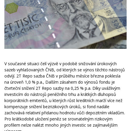
V současné situaci čelí výzvě v podobě snižování úrokových
sazeb vyhlašovaných ČNB, od kterých se výnos těchto nástrojů
odvíjí. 2T Repo sazba ČNB v průběhu měsíce března poklesla
na úroveň 1,0 % p.a., Dalším zásahem do výnosů fondu je
čtvrteční snížení 2T Repo sazby na 0,25 % p.a. Díky uvážlivým
investicím do nástrojů peněžního trhu a krátkých dluhopisů
korporátních emitentů, u kterých růst kreditních marží více než
kompenzuje snížení bezrizikových úroků, si fond nadále
zachovává relativní přidanou hodnotu vůči depozitním vkladům.
Pro krátkodobé uložení peněz se srovnatelným rizikovým
profilem nelze nalézt mnoho jiných investic se zajímavějším