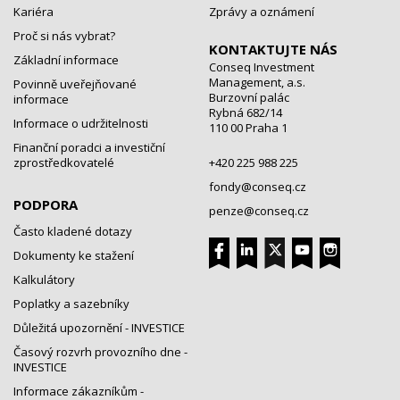
Kariéra
Zprávy a oznámení
Proč si nás vybrat?
KONTAKTUJTE NÁS
Základní informace
Conseq Investment
Management, a.s.
Povinně uveřejňované
Burzovní palác
informace
Rybná 682/14
Informace o udržitelnosti
110 00 Praha 1
Finanční poradci a investiční
zprostředkovatelé
+420 225 988 225
fondy@conseq.cz
PODPORA
penze@conseq.cz
Často kladené dotazy
Dokumenty ke stažení
Kalkulátory
Poplatky a sazebníky
Důležitá upozornění - INVESTICE
Časový rozvrh provozního dne -
INVESTICE
Informace zákazníkům -