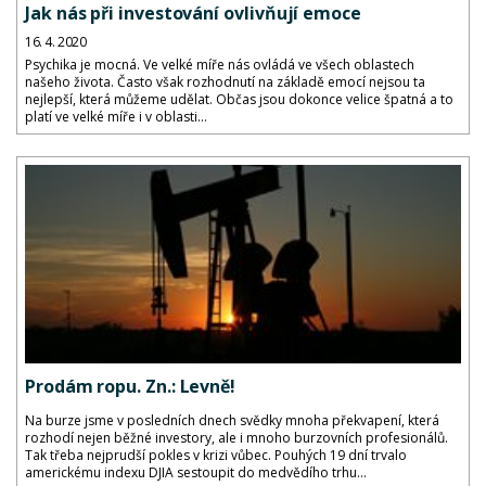
Jak nás při investování ovlivňují emoce
16. 4. 2020
Psychika je mocná. Ve velké míře nás ovládá ve všech oblastech
našeho života. Často však rozhodnutí na základě emocí nejsou ta
nejlepší, která můžeme udělat. Občas jsou dokonce velice špatná a to
platí ve velké míře i v oblasti...
Prodám ropu. Zn.: Levně!
Na burze jsme v posledních dnech svědky mnoha překvapení, která
rozhodí nejen běžné investory, ale i mnoho burzovních profesionálů.
Tak třeba nejprudší pokles v krizi vůbec. Pouhých 19 dní trvalo
americkému indexu DJIA sestoupit do medvědího trhu...