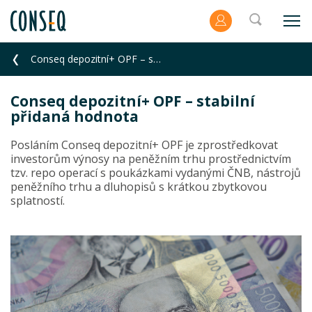
Conseq depozitní+ OPF – stabilní přidaná hodnota
Conseq depozitní+ OPF – stabilní
přidaná hodnota
Posláním Conseq depozitní+ OPF je zprostředkovat
investorům výnosy na peněžním trhu prostřednictvím
tzv. repo operací s poukázkami vydanými ČNB, nástrojů
peněžního trhu a dluhopisů s krátkou zbytkovou
splatností.