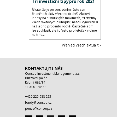
Tři investiční tipy pro rok 2021
Říkáte, že je po posledním růstu cen
finančních aktiv všechno drahé? Akciové
indexy na historických maximech, tři čtvrtiny
všech světových dluhopisů nesou výnos nižší
než jedno procento ročně. Částečně s tím
lze souhlasit, ale i přesto pro letošek vidíme
na trhu...
Přehled všech aktualit ›
KONTAKTUJTE NÁS
Conseq Investment Management, a.s.
Burzovní palác
Rybná 682/14
110 00 Praha 1
+420 225 988 225
fondy@conseq.cz
penze@conseq.cz