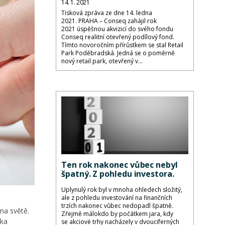
14. 1. 2021
Tisková zpráva ze dne 14. ledna
2021. PRAHA – Conseq zahájil rok
2021 úspěšnou akvizicí do svého fondu
Conseq realitní otevřený podílový fond.
Tímto novoročním přírůstkem se stal Retail
Park Poděbradská. Jedná se o poměrně
nový retail park, otevřený v...
Ten rok nakonec vůbec nebyl
špatný. Z pohledu investora.
Uplynulý rok byl v mnoha ohledech složitý,
ale z pohledu investování na finančních
trzích nakonec vůbec nedopadl špatně.
na světě.
Zřejmě málokdo by počátkem jara, kdy
žka
se akciové trhy nacházely v dvouciferných