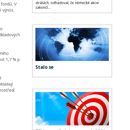
ztrátách, odhadoval, že německé akcie
 fondů. V
zakončí...
í výnos.
ho
odkladových
vního
st 1,7 % p.
Stalo se
ě
kládají
rostředí