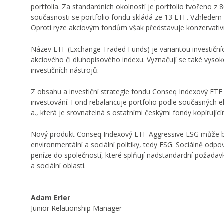
portfolia. Za standardních okolností je portfolio tvořeno z
současnosti se portfolio fondu skládá ze 13 ETF. Vzhledem k
Oproti ryze akciovým fondům však představuje konzervativn
Název ETF (Exchange Traded Funds) je variantou investičníc
akciového či dluhopisového indexu. Vyznačují se také vysok
investičních nástrojů.
Z obsahu a investiční strategie fondu Conseq Indexový ETF 
investování. Fond rebalancuje portfolio podle současných
a., která je srovnatelná s ostatními českými fondy kopírujíc
Nový produkt Conseq Indexový ETF Aggressive ESG může být 
environmentální a sociální politiky, tedy ESG. Sociálně odp
peníze do společností, které splňují nadstandardní požadav
a sociální oblasti.
Adam Erler
Junior Relationship Manager