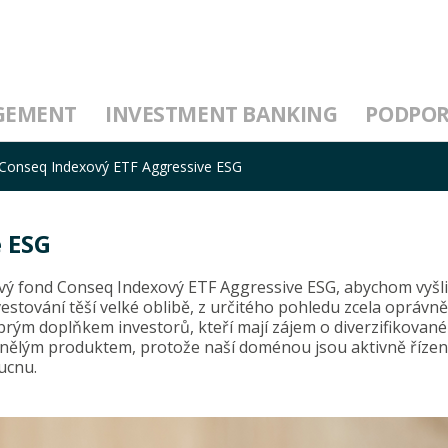
GEMENT
INVESTMENT BANKING
PODPO
Conseq Indexový ETF Aggressive ESG
 ESG
vý fond Conseq Indexový ETF Aggressive ESG, abychom vyšli 
nvestování těší velké oblibě, z určitého pohledu zcela oprávn
obrým doplňkem investorů, kteří mají zájem o diverzifikované
edinělým produktem, protože naší doménou jsou aktivně říze
ucnu.