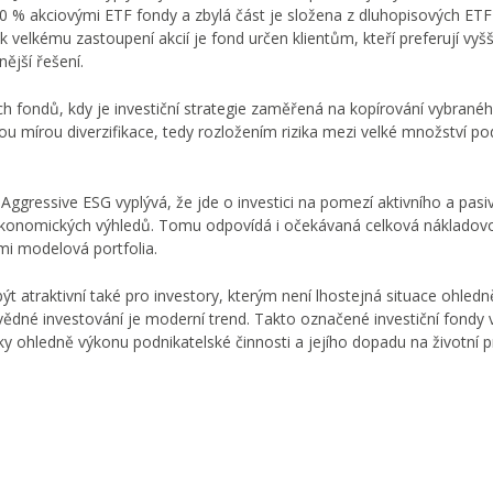
 80 % akciovými ETF fondy a zbylá část je složena z dluhopisových ETF
 velkému zastoupení akcií je fond určen klientům, kteří preferují vyšš
ější řešení.
h fondů, kdy je investiční strategie zaměřená na kopírování vybrané
ou mírou diverzifikace, tedy rozložením rizika mezi velké množství p
Aggressive ESG vyplývá, že jde o investici na pomezí aktivního a pasi
 ekonomických výhledů. Tomu odpovídá i očekávaná celková nákladovo
ími modelová portfolia.
atraktivní také pro investory, kterým není lhostejná situace ohledn
ovědné investování je moderní trend. Takto označené investiční fondy v
ky ohledně výkonu podnikatelské činnosti a jejího dopadu na životní p