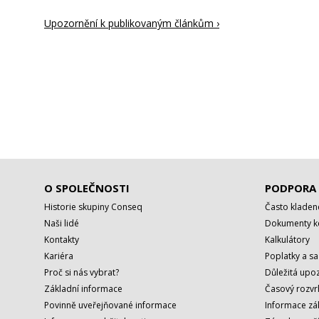
Upozornění k publikovaným článkům ›
O SPOLEČNOSTI
PODPORA
Historie skupiny Conseq
Často kladen
Naši lidé
Dokumenty ke
Kontakty
Kalkulátory
Kariéra
Poplatky a s
Proč si nás vybrat?
Důležitá upoz
Základní informace
Časový rozvr
Povinně uveřejňované informace
Informace zá