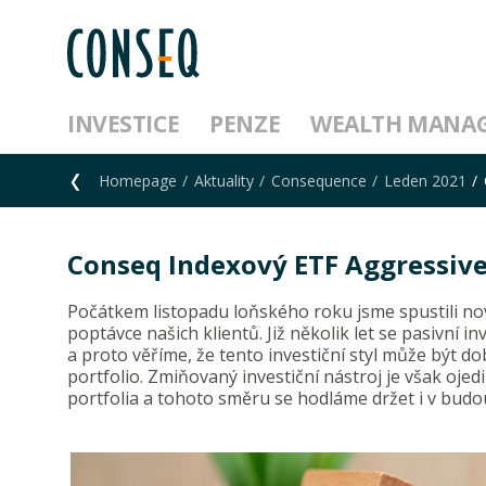
INVESTICE
PENZE
WEALTH MANA
Homepage
Aktuality
Consequence
Leden 2021
Conseq Indexový ETF Aggressive
Počátkem listopadu loňského roku jsme spustili no
poptávce našich klientů. Již několik let se pasivní i
a proto věříme, že tento investiční styl může být d
portfolio. Zmiňovaný investiční nástroj je však oj
portfolia a tohoto směru se hodláme držet i v budo