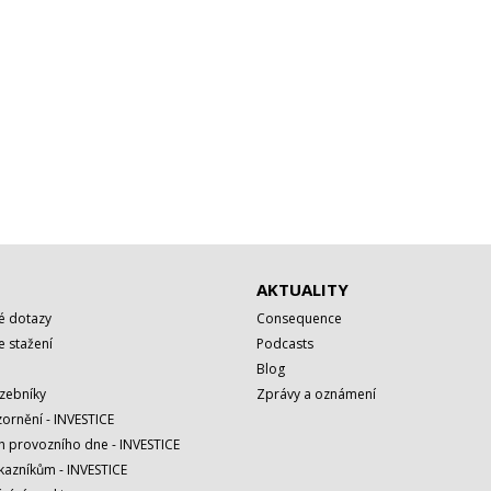
AKTUALITY
é dotazy
Consequence
 stažení
Podcasts
Blog
azebníky
Zprávy a oznámení
ornění - INVESTICE
h provozního dne - INVESTICE
kazníkům - INVESTICE