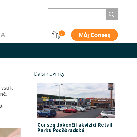
RA
Můj Conseq
0
Další novinky
vstříc
ěně,
ná
Conseq dokončil akvizici Retail
Parku Poděbradská