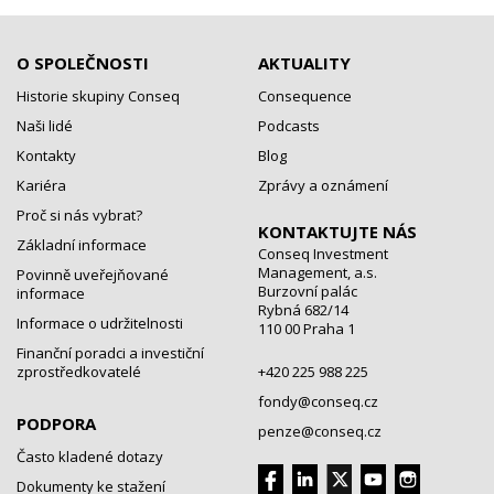
O SPOLEČNOSTI
AKTUALITY
Historie skupiny Conseq
Consequence
Naši lidé
Podcasts
Kontakty
Blog
Kariéra
Zprávy a oznámení
Proč si nás vybrat?
KONTAKTUJTE NÁS
Základní informace
Conseq Investment
Management, a.s.
Povinně uveřejňované
Burzovní palác
informace
Rybná 682/14
Informace o udržitelnosti
110 00 Praha 1
Finanční poradci a investiční
zprostředkovatelé
+420 225 988 225
fondy@conseq.cz
PODPORA
penze@conseq.cz
Často kladené dotazy
Dokumenty ke stažení