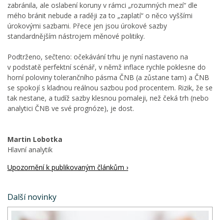
zabránila, ale oslabení koruny v rámci „rozumných mezí“ dle
mého bránit nebude a raději za to „zaplatí“ o něco vyššími
úrokovými sazbami. Přece jen jsou úrokové sazby
standardnějším nástrojem měnové politiky.
Podtrženo, sečteno: očekávání trhu je nyní nastaveno na
v podstatě perfektní scénář, v němž inflace rychle poklesne do
horní poloviny tolerančního pásma ČNB (a zůstane tam) a ČNB
se spokojí s kladnou reálnou sazbou pod procentem. Rizik, že se
tak nestane, a tudíž sazby klesnou pomaleji, než čeká trh (nebo
analytici ČNB ve své prognóze), je dost.
Martin Lobotka
Hlavní analytik
Upozornění k publikovaným článkům ›
Další novinky