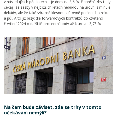
v následujících pěti letech – je dnes na 3,6 %. Finanční trhy tedy
čekají, že sazby v nejbližších letech nebudou na úrovni z minulé
dekády, ale že také výrazně klesnou z úrovně posledního roku
a půl. A to již brzy: dle forwardových kontraktů do čtvrtého
čtvrtletí 2024 o další tři procentní body až k úrovni 3,75 %.
Na čem bude záviset, zda se trhy v tomto
očekávání nemýlí?