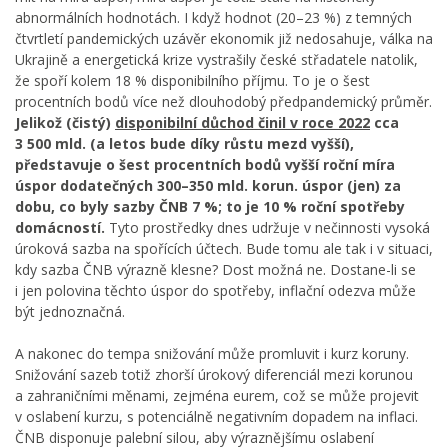
abnormálních hodnotách. I když hodnot (20–23 %) z temných
čtvrtletí pandemických uzávěr ekonomik již nedosahuje, válka na
Ukrajině a energetická krize vystrašily české střadatele natolik,
že spoří kolem 18 % disponibilního příjmu. To je o šest
procentních bodů více než dlouhodobý předpandemický průměr.
Jelikož (čistý)
disponibilní důchod činil v roce 2022
cca
3 500 mld. (a letos bude díky růstu mezd vyšší),
představuje o šest procentních bodů vyšší roční míra
úspor dodatečných 300–350 mld. korun. úspor (jen) za
dobu, co byly sazby ČNB 7 %; to je 10 % roční spotřeby
domácností.
Tyto prostředky dnes udržuje v nečinnosti vysoká
úroková sazba na spořících účtech. Bude tomu ale tak i v situaci,
kdy sazba ČNB výrazně klesne? Dost možná ne. Dostane-li se
i jen polovina těchto úspor do spotřeby, inflační odezva může
být jednoznačná.
A nakonec do tempa snižování může promluvit i kurz koruny.
Snižování sazeb totiž zhorší úrokový diferenciál mezi korunou
a zahraničními měnami, zejména eurem, což se může projevit
v oslabení kurzu, s potenciálně negativním dopadem na inflaci.
ČNB disponuje palební silou, aby výraznějšímu oslabení