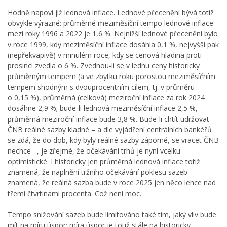
Hodně napoví již lednová inflace. Lednové přecenění bývá totiž
obvykle výrazné: průměrné meziměsíční tempo lednové inflace
mezi roky 1996 a 2022 je 1,6 %. Nejnižší lednové přecenění bylo
v roce 1999, kdy meziměsíční inflace dosáhla 0,1 %, nejvyšší pak
(nepřekvapivě) v minulém roce, kdy se cenová hladina proti
prosinci zvedla o 6 %. Zvednou-li se v lednu ceny historicky
průměrným tempem (a ve zbytku roku porostou meziměsíčním
tempem shodným s dvouprocentním cílem, tj. v průměru
o 0,15 %), průměrná (celková) meziroční inflace za rok 2024
dosáhne 2,9 %; bude-li lednová meziměsíční inflace 2,5 %,
průměrná meziroční inflace bude 3,8 %. Bude-li chtít udržovat
ČNB reálné sazby kladné – a dle vyjádření centrálních bankéřů
se zdá, že do dob, kdy byly reálné sazby záporné, se vracet ČNB
nechce –, je zřejmé, že očekávání trhů je nyní vcelku
optimistické. I historicky jen průměrná lednová inflace totiž
znamená, že naplnění tržního očekávání poklesu sazeb
znamená, že reálná sazba bude v roce 2025 jen něco lehce nad
třemi čtvrtinami procenta. Což není moc.
Tempo snižování sazeb bude limitováno také tím, jaký vliv bude
mít na míru úspor; míra úspor je totiž stále na historicky