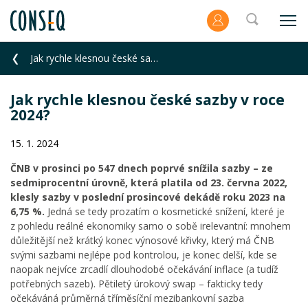
Jak rychle klesnou české sazby v roce 2024?
Jak rychle klesnou české sazby v roce
2024?
15. 1. 2024
ČNB v prosinci po 547 dnech poprvé snížila sazby – ze
sedmiprocentní úrovně, která platila od 23. června 2022,
klesly sazby v poslední prosincové dekádě roku 2023 na
6,75 %.
Jedná se tedy prozatím o kosmetické snížení, které je
z pohledu reálné ekonomiky samo o sobě irelevantní: mnohem
důležitější než krátký konec výnosové křivky, který má ČNB
svými sazbami nejlépe pod kontrolou, je konec delší, kde se
naopak nejvíce zrcadlí dlouhodobé očekávání inflace (a tudíž
potřebných sazeb). Pětiletý úrokový swap – fakticky tedy
očekáváná průměrná tříměsíční mezibankovní sazba