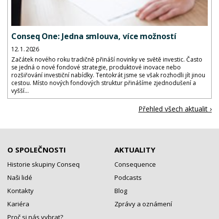
Conseq One: Jedna smlouva, více možností
12. 1. 2026
Začátek nového roku tradičně přináší novinky ve světě investic. Často
se jedná o nové fondové strategie, produktové inovace nebo
rozšiřování investiční nabídky. Tentokrát jsme se však rozhodli jít jinou
cestou. Místo nových fondových struktur přinášíme zjednodušení a
vyšší...
Přehled všech aktualit ›
O SPOLEČNOSTI
AKTUALITY
Historie skupiny Conseq
Consequence
Naši lidé
Podcasts
Kontakty
Blog
Kariéra
Zprávy a oznámení
Proč si nás vybrat?