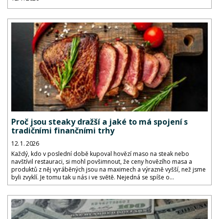
Proč jsou steaky dražší a jaké to má spojení s
tradičními finančními trhy
12. 1. 2026
Každý, kdo v poslední době kupoval hovězí maso na steak nebo
navštívil restauraci, si mohl povšimnout, že ceny hovězího masa a
produktů z něj vyráběných jsou na maximech a výrazně vyšší, než jsme
byli zvyklí. Je tomu tak u nás i ve světě. Nejedná se spíše o...