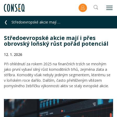
Středoevropské akcie mají i přes obrovský loňský růst pořád potenciál
Středoevropské akcie mají i přes
obrovský loňský růst pořád potenciál
12. 1. 2026
Při ohlédnutí za rokem 2025 na finančních trzích se mnohým
jako první vybaví silný růst komoditních trhů, zejména zlata a
stříbra. Komodity však nebyly jediným segmentem, kterému se
v loňském roce dařilo. Dalším, často přehlíženým vítězem
pomyslného žebříčku výkonnosti aktiv se staly evropské akcie.