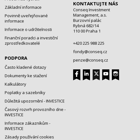
KONTAKTUJTE NÁS
Základní informace
Conseq Investment
Management, a.s.
Povinně uveřejňované
Burzovní palác
informace
Rybná 682/14
Informace o udržitelnosti
110 00 Praha 1
Finanční poradci a investiční
zprostředkovatelé
+420 225 988 225
fondy@conseq.cz
PODPORA
penze@conseq.cz
Často kladené dotazy
Dokumenty ke stažení
Kalkulátory
Poplatky a sazebníky
Důležitá upozornění - INVESTICE
Časový rozvrh provozního dne -
INVESTICE
Informace zákazníkům -
INVESTICE
Zásady používání cookies