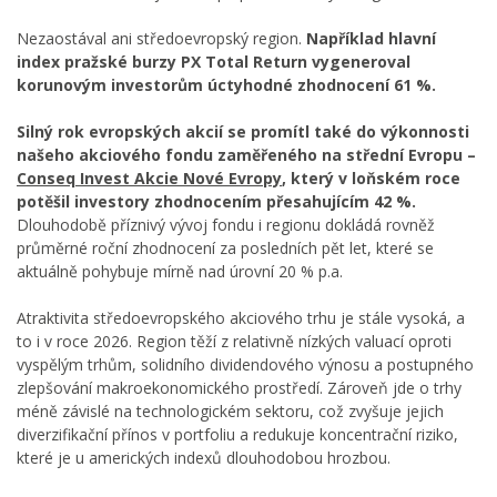
Nezaostával ani středoevropský region.
Například hlavní
index pražské burzy PX Total Return vygeneroval
korunovým investorům úctyhodné zhodnocení 61 %.
Silný rok evropských akcií se promítl také do výkonnosti
našeho akciového fondu zaměřeného na střední Evropu –
Conseq Invest Akcie Nové Evropy
, který v loňském roce
potěšil investory zhodnocením přesahujícím 42 %.
Dlouhodobě příznivý vývoj fondu i regionu dokládá rovněž
průměrné roční zhodnocení za posledních pět let, které se
aktuálně pohybuje mírně nad úrovní 20 % p.a.
Atraktivita středoevropského akciového trhu je stále vysoká, a
to i v roce 2026. Region těží z relativně nízkých valuací oproti
vyspělým trhům, solidního dividendového výnosu a postupného
zlepšování makroekonomického prostředí. Zároveň jde o trhy
méně závislé na technologickém sektoru, což zvyšuje jejich
diverzifikační přínos v portfoliu a redukuje koncentrační riziko,
které je u amerických indexů dlouhodobou hrozbou.