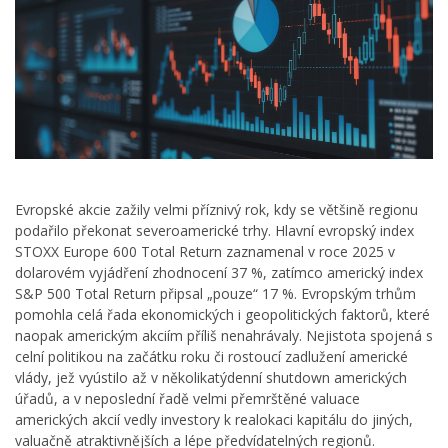
Evropské akcie zažily velmi příznivý rok, kdy se většině regionu
podařilo překonat severoamerické trhy. Hlavní evropský index
STOXX Europe 600 Total Return zaznamenal v roce 2025 v
dolarovém vyjádření zhodnocení 37 %, zatímco americký index
S&P 500 Total Return připsal „pouze“ 17 %. Evropským trhům
pomohla celá řada ekonomických i geopolitických faktorů, které
naopak americkým akciím příliš nenahrávaly. Nejistota spojená s
celní politikou na začátku roku či rostoucí zadlužení americké
vlády, jež vyústilo až v několikatýdenní shutdown amerických
úřadů, a v neposlední řadě velmi přemrštěné valuace
amerických akcií vedly investory k realokaci kapitálu do jiných,
valuačně atraktivnějších a lépe předvídatelných regionů.