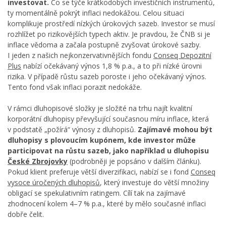
investovat.
Co se týče krátkodobých investičních instrumentů,
ty momentálně pokrýt inflaci nedokážou. Celou situaci
komplikuje prostředí nízkých úrokových sazeb. Investor se musí
rozhlížet po rizikovějších typech aktiv. Je pravdou, že ČNB si je
inflace vědoma a začala postupně zvyšovat úrokové sazby.
I jeden z našich nejkonzervativnějších fondu
Conseq Depozitní
Plus
nabízí očekávaný výnos 1,8 % p.a., a to při nízké úrovni
rizika. V případě růstu sazeb poroste i jeho očekávaný výnos.
Tento fond však inflaci porazit nedokáže.
V rámci dluhopisové složky je složité na trhu najít kvalitní
korporátní dluhopisy převyšující současnou míru inflace, která
v podstatě „požírá“ výnosy z dluhopisů.
Zajímavé mohou být
dluhopisy s plovoucím kupónem, kde investor může
participovat na růstu sazeb, jako například u dluhopisu
České Zbrojovky
(podrobněji je popsáno v dalším článku).
Pokud klient preferuje větší diverzifikaci, nabízí se i fond
Conseq
vysoce úročených dluhopisů
, který investuje do větší množiny
obligací se spekulativním ratingem. Cílí tak na zajímavé
zhodnocení kolem 4–7 % p.a., které by mělo současné inflaci
dobře čelit.