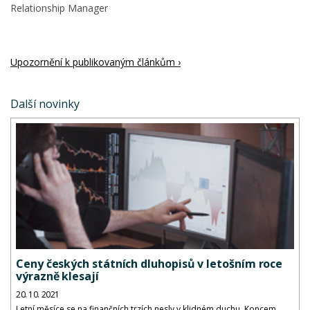
Relationship Manager
Upozornění k publikovaným článkům ›
Další novinky
Ceny českých státních dluhopisů v letošním roce
výrazně klesají
20. 10. 2021
Letní měsíce se na finančních trzích nesly v klidném duchu. Koncem