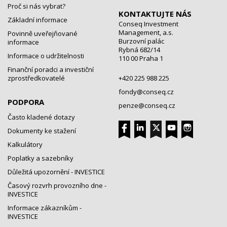
Proč si nás vybrat?
KONTAKTUJTE NÁS
Základní informace
Conseq Investment
Management, a.s.
Povinně uveřejňované
Burzovní palác
informace
Rybná 682/14
Informace o udržitelnosti
110 00 Praha 1
Finanční poradci a investiční
zprostředkovatelé
+420 225 988 225
fondy@conseq.cz
PODPORA
penze@conseq.cz
Často kladené dotazy
Dokumenty ke stažení
Kalkulátory
Poplatky a sazebníky
Důležitá upozornění - INVESTICE
Časový rozvrh provozního dne -
INVESTICE
Informace zákazníkům -
INVESTICE