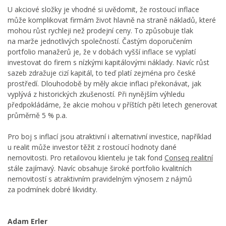
U akciové složky je vhodné si uvědomit, že rostoucí inflace
může komplikovat firmám život hlavně na straně nákladů, které
mohou růst rychleji než prodejní ceny. To způsobuje tlak
na marže jednotlivých společností. Častým doporučením
portfolio manažerů je, že v dobách vyšší inflace se vyplatí
investovat do firem s nízkými kapitálovými náklady. Navíc růst
sazeb zdražuje cizí kapitál, to teď platí zejména pro české
prostředí. Dlouhodobě by měly akcie inflaci překonávat, jak
vyplývá z historických zkušeností. Při nynějším výhledu
předpokládáme, že akcie mohou v příštích pěti letech generovat
průměrně 5 % p.a.
Pro boj s inflací jsou atraktivní i alternativní investice, například
u realit může investor těžit z rostoucí hodnoty dané
nemovitosti. Pro retailovou klientelu je tak fond
Conseq realitní
stále zajímavý. Navíc obsahuje široké portfolio kvalitních
nemovitostí s atraktivním pravidelným výnosem z nájmů
za podmínek dobré likvidity.
Adam Erler