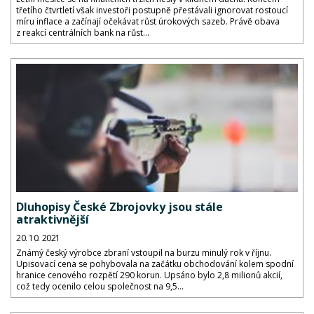
třetího čtvrtletí však investoři postupně přestávali ignorovat rostoucí
míru inflace a začínají očekávat růst úrokových sazeb. Právě obava
z reakcí centrálních bank na růst...
Dluhopisy České Zbrojovky jsou stále
atraktivnější
20. 10. 2021
Známý český výrobce zbraní vstoupil na burzu minulý rok v říjnu.
Upisovací cena se pohybovala na začátku obchodování kolem spodní
hranice cenového rozpětí 290 korun. Upsáno bylo 2,8 milionů akcií,
což tedy ocenilo celou společnost na 9,5...