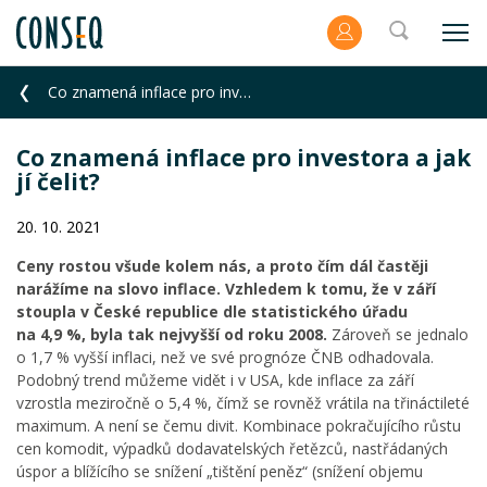
Co znamená inflace pro investora a jak jí čelit?
Co znamená inflace pro investora a jak
jí čelit?
20. 10. 2021
Ceny rostou všude kolem nás, a proto čím dál častěji
narážíme na slovo inflace. Vzhledem k tomu, že v září
stoupla v České republice dle statistického úřadu
na 4,9 %, byla tak nejvyšší od roku 2008.
Zároveň se jednalo
o 1,7 % vyšší inflaci, než ve své prognóze ČNB odhadovala.
Podobný trend můžeme vidět i v USA, kde inflace za září
vzrostla meziročně o 5,4 %, čímž se rovněž vrátila na třináctileté
maximum. A není se čemu divit. Kombinace pokračujícího růstu
cen komodit, výpadků dodavatelských řetězců, nastřádaných
úspor a blížícího se snížení „tištění peněz“ (snížení objemu