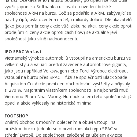
nárůst. Očekávaného nárůstu poptávky po čipech se rozhodla
využít japonská Softbank a usilovala o uvedení britské
společnosti ARM na burzu. Což se podařilo a ARM, zabývající se
návrhy čipů, byla oceněna na 54,5 miliardy dolarů. Dle ukazatelů
(jako jsou poměr ceny akcie vůči zisku na akcii, ceny akcie oproti
prodejům či ceny akcie oproti cash flow) se aktuálně jeví
společnost jako silně nadhodnocená.
IPO SPAC Vinfast
Vietnamský výrobce automobilů vstoupil na americkou burzu ve
velkém stylu a valuací předčil zavedené automobilové giganty,
jako jsou například Volkswagen nebo Ford. Výrobce elektroaut
vstoupil na burzu přes SPAC – fúzí se společností Black Spade
Acquisition Co. Akcie první den obchodování vystřelily a připsaly
si 270 %. Majoritním vlastníkem společnosti je nejbohatší muž
Vietnamu Pham Nhat Vuong. Humbuk kolem této společnosti již
opadl a akcie vyklesaly na historická minima.
FOOTSHOP
Známý obchod s módním oblečením a obuví vstoupil na
pražskou burzu. Jednalo se o první transakci typu SPAC ve
střední Evropě. Do společnosti založené za účelem akvizice