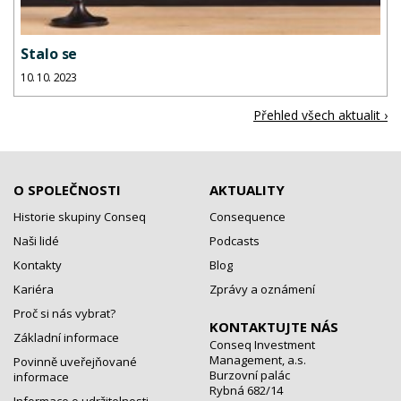
Stalo se
10. 10. 2023
Přehled všech aktualit ›
O SPOLEČNOSTI
AKTUALITY
Historie skupiny Conseq
Consequence
Naši lidé
Podcasts
Kontakty
Blog
Kariéra
Zprávy a oznámení
Proč si nás vybrat?
KONTAKTUJTE NÁS
Základní informace
Conseq Investment
Management, a.s.
Povinně uveřejňované
Burzovní palác
informace
Rybná 682/14