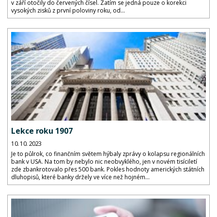
v září otočily do červených čísel. Zatím se jedná pouze o korekci
vysokých zisků z první poloviny roku, od...
Lekce roku 1907
10. 10. 2023
Je to půlrok, co finančním světem hýbaly zprávy o kolapsu regionálních
bank v USA. Na tom by nebylo nic neobvyklého, jen v novém tisíciletí
zde zbankrotovalo přes 500 bank. Pokles hodnoty amerických státních
dluhopisů, které banky držely ve více než hojném...