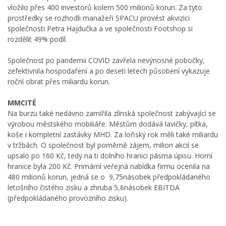
vložilo přes 400 investorů kolem 500 milionů korun. Za tyto
prostředky se rozhodli manažeři SPACU provést akvizici
společnosti Petra Hajdučka a ve společnosti Footshop si
rozdělit 49% podíl.
Společnost po pandemii COVID zavřela nevýnosné pobočky,
zefektivnila hospodaření a po deseti letech působení vykazuje
roční obrat přes miliardu korun.
MMCITÉ
Na burzu také nedávno zamířila zlínská společnost zabývající se
výrobou městského mobiliáře. Městům dodává lavičky, pítka,
koše i kompletní zastávky MHD. Za loňský rok měli také miliardu
v tržbách. O společnost byl poměrně zájem, milion akcií se
upsalo po 160 Kč, tedy na ti dolního hranici pásma úpisu. Horní
hranice byla 200 Kč. Primární veřejná nabídka firmu ocenila na
480 milionů korun, jedná se o 9,75násobek předpokládaného
letošního čistého zisku a zhruba 5,6násobek EBITDA
(předpokládaného provozního zisku).