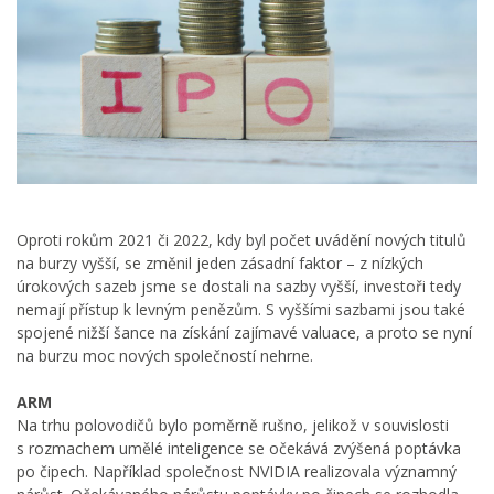
Oproti rokům 2021 či 2022, kdy byl počet uvádění nových titulů
na burzy vyšší, se změnil jeden zásadní faktor – z nízkých
úrokových sazeb jsme se dostali na sazby vyšší, investoři tedy
nemají přístup k levným penězům. S vyššími sazbami jsou také
spojené nižší šance na získání zajímavé valuace, a proto se nyní
na burzu moc nových společností nehrne.
ARM
Na trhu polovodičů bylo poměrně rušno, jelikož v souvislosti
s rozmachem umělé inteligence se očekává zvýšená poptávka
po čipech. Například společnost NVIDIA realizovala významný