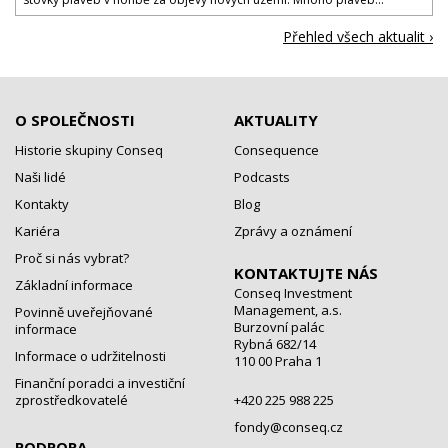
Přehled všech aktualit ›
O SPOLEČNOSTI
AKTUALITY
Historie skupiny Conseq
Consequence
Naši lidé
Podcasts
Kontakty
Blog
Kariéra
Zprávy a oznámení
Proč si nás vybrat?
KONTAKTUJTE NÁS
Základní informace
Conseq Investment
Management, a.s.
Povinně uveřejňované
Burzovní palác
informace
Rybná 682/14
Informace o udržitelnosti
110 00 Praha 1
Finanční poradci a investiční
zprostředkovatelé
+420 225 988 225
fondy@conseq.cz
PODPORA