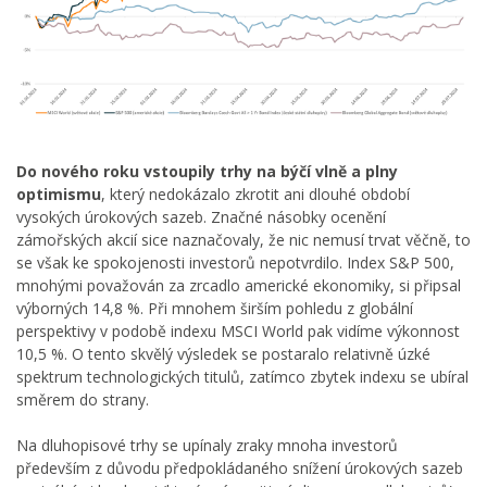
Do nového roku vstoupily trhy na býčí vlně a plny
optimismu
, který nedokázalo zkrotit ani dlouhé období
vysokých úrokových sazeb. Značné násobky ocenění
zámořských akcií sice naznačovaly, že nic nemusí trvat věčně, to
se však ke spokojenosti investorů nepotvrdilo. Index S&P 500,
mnohými považován za zrcadlo americké ekonomiky, si připsal
výborných 14,8 %. Při mnohem širším pohledu z globální
perspektivy v podobě indexu MSCI World pak vidíme výkonnost
10,5 %. O tento skvělý výsledek se postaralo relativně úzké
spektrum technologických titulů, zatímco zbytek indexu se ubíral
směrem do strany.
Na dluhopisové trhy se upínaly zraky mnoha investorů
především z důvodu předpokládaného snížení úrokových sazeb