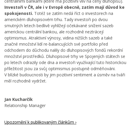
centrálními bankami (které má pozitivní vliv na ceny dluhopisů).
Investoři v ČR, ale i v Evropě obecně, zatím mají důvod ke
spokojenosti.
Totéž se zatím nedá říct o investorech na
americkém dluhopisovém trhu. Tady investoři po dvou
smutných letech bedlivě vyhlížejí očekávané snížení sazeb
americkou centrální bankou, ale rozhodně neztrácejí
optimismus. Atraktivní výnosy, vidina nižších sazeb a také
značné množství lidí re-balancujících své portfolio před
odchodem do důchodu nalily do dluhopisových fondů rekordní
množství prostředků. Dluhopisové trhy ve Spojených státech se
po letech odrazily ode dna a investoři využívající tuto historickou
příležitost jsou za svůj optimismus postupně odměňováni.
V blízké budoucnosti by jim pozitivní sentiment a úsměv na tváři
měl rozhodně vydržet.
Jan Kucharčík
Relationship Manager
Upozornění k publikovaným článkům ›