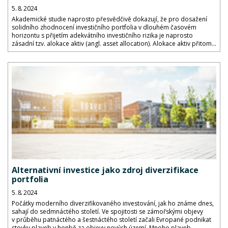
5. 8. 2024
Akademické studie naprosto přesvědčivě dokazují, že pro dosažení
solidního zhodnocení investičního portfolia v dlouhém časovém
horizontu s přijetím adekvátního investičního rizika je naprosto
zásadní tzv. alokace aktiv (angl. asset allocation). Alokace aktiv přitom...
Alternativní investice jako zdroj diverzifikace
portfolia
5. 8. 2024
Počátky moderního diverzifikovaného investování, jak ho známe dnes,
sahají do sedmnáctého století. Ve spojitosti se zámořskými objevy
v průběhu patnáctého a šestnáctého století začali Evropané podnikat
stovky plaveb v honbě za objevy nových území. Mnoho plaveb...