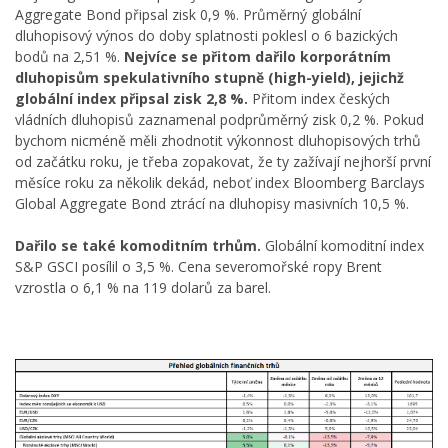
Aggregate Bond připsal zisk 0,9 %. Průměrný globální
dluhopisový výnos do doby splatnosti poklesl o 6 bazických
bodů na 2,51 %.
Nejvíce se přitom dařilo korporátním
dluhopisům spekulativního stupně (high-yield), jejichž
globální index připsal zisk 2,8 %.
Přitom index českých
vládních dluhopisů zaznamenal podprůměrný zisk 0,2 %. Pokud
bychom nicméně měli zhodnotit výkonnost dluhopisových trhů
od začátku roku, je třeba zopakovat, že ty zažívají nejhorší první
měsíce roku za několik dekád, neboť index Bloomberg Barclays
Global Aggregate Bond ztrácí na dluhopisy masivních 10,5 %.
Dařilo se také komoditním trhům.
Globální komoditní index
S&P GSCI posílil o 3,5 %. Cena severomořské ropy Brent
vzrostla o 6,1 % na 119 dolarů za barel.