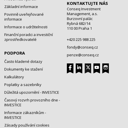
KONTAKTUJTE NÁS
Základní informace
Conseq Investment
Management, a.s.
Povinně uveřejňované
Burzovní palác
informace
Rybná 682/14
Informace o udržitelnosti
110 00 Praha 1
Finanční poradci a investiční
zprostředkovatelé
+420 225 988 225
fondy@conseq.cz
PODPORA
penze@conseq.cz
Často kladené dotazy
Dokumenty ke stažení
Kalkulátory
Poplatky a sazebníky
Důležitá upozornění - INVESTICE
Časový rozvrh provozního dne -
INVESTICE
Informace zákazníkům -
INVESTICE
Zásady používání cookies