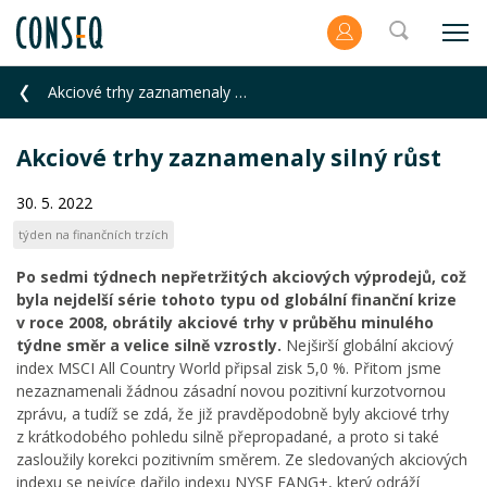
Akciové trhy zaznamenaly silný růst
Akciové trhy zaznamenaly silný růst
30. 5. 2022
týden na finančních trzích
Po sedmi týdnech nepřetržitých akciových výprodejů, což
byla nejdelší série tohoto typu od globální finanční krize
v roce 2008, obrátily akciové trhy v průběhu minulého
týdne směr a velice silně vzrostly.
Nejširší globální akciový
index MSCI All Country World připsal zisk 5,0 %. Přitom jsme
nezaznamenali žádnou zásadní novou pozitivní kurzotvornou
zprávu, a tudíž se zdá, že již pravděpodobně byly akciové trhy
z krátkodobého pohledu silně přepropadané, a proto si také
zasloužily korekci pozitivním směrem. Ze sledovaných akciových
indexu se nejvíce dařilo indexu NYSE FANG+, který odráží