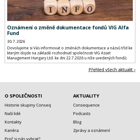
Oznámení o změně dokumentace fondů VIG Alfa
Fund
30. 7. 2026
Dovolujeme si Vás informovat o změnách dokumentace a názvů tříd ke
kterým dojde na základě rozhodnutí společnosti VIG Asset
Management Hungary Ltd. ke dni 22.7.2026 u níže uvedených fondů:
Přehled všech aktualit ›
O SPOLEČNOSTI
AKTUALITY
Historie skupiny Conseq
Consequence
Naši lidé
Podcasts
Kontakty
Blog
Kariéra
Zprávy a oznámení
Proč si nás vybrat?