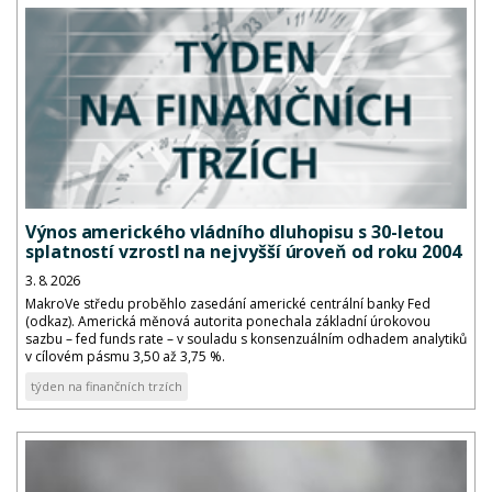
Výnos amerického vládního dluhopisu s 30-letou
splatností vzrostl na nejvyšší úroveň od roku 2004
3. 8. 2026
MakroVe středu proběhlo zasedání americké centrální banky Fed
(odkaz). Americká měnová autorita ponechala základní úrokovou
sazbu – fed funds rate – v souladu s konsenzuálním odhadem analytiků
v cílovém pásmu 3,50 až 3,75 %.
týden na finančních trzích