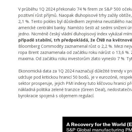
V průběhu 1Q 2024 překonalo 74 % firem ze S&P 500 očekáván
pozitivní růst příjmů. Naopak dluhopisové trhy zažily obtíž
2,1 %. Tento pokles byl důsledkem zejména neustálého nad
americké centrální banky. Namísto šesti až sedmi snížení 
jedno. Nicméně český vládní dluhopisový index vykázal mírn
případě stabilní, trh předpokládá, že ČNB na květnové
Bloomberg Commodity zaznamenal růst o 2,2 %. Mezi největ
ropa Brent zaznamenala od začátku roku nárůst o 13,6 %. Z
maxima. Od začátku roku investorům zlato vyneslo 7 %. Tyto 
Ekonomická data za 1Q 2024 naznačují důležité trendy v 
udržuje pod kritickou hranicí 50 bodů, je v eurozóně, respe
sektor prosperuje, jejich PMI indexy tuto klíčovou hranici
nákladná politika zelené tranzice (Green Deal), nedostateč
byrokracie spojená s objemem regulací.