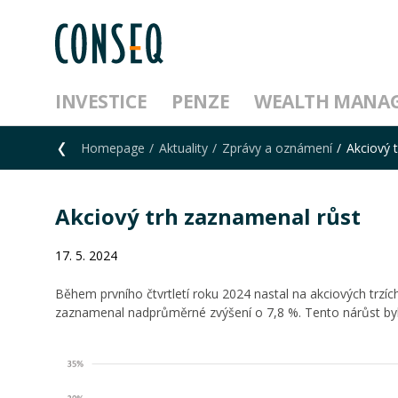
INVESTICE
PENZE
WEALTH MANA
Homepage
Aktuality
Zprávy a oznámení
Akciový 
Akciový trh zaznamenal růst
17. 5. 2024
Během prvního čtvrtletí roku 2024 nastal na akciových trzíc
zaznamenal nadprůměrné zvýšení o 7,8 %. Tento nárůst byl 