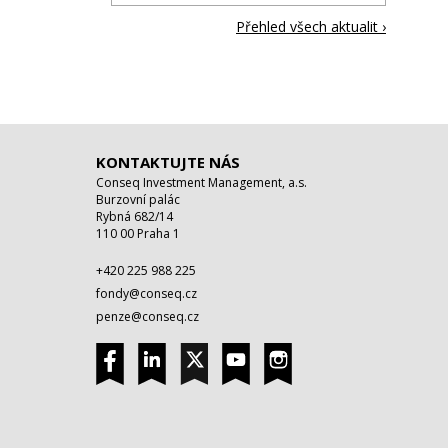
Přehled všech aktualit ›
KONTAKTUJTE NÁS
Conseq Investment Management, a.s.
Burzovní palác
Rybná 682/14
110 00 Praha 1
+420 225 988 225
fondy@conseq.cz
penze@conseq.cz