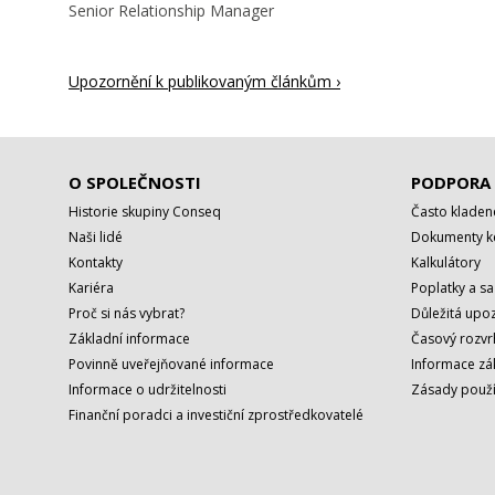
Senior Relationship Manager
Upozornění k publikovaným článkům ›
O SPOLEČNOSTI
PODPORA
Historie skupiny Conseq
Často kladen
Naši lidé
Dokumenty ke
Kontakty
Kalkulátory
Kariéra
Poplatky a s
Proč si nás vybrat?
Důležitá upoz
Základní informace
Časový rozvr
Povinně uveřejňované informace
Informace zá
Informace o udržitelnosti
Zásady použí
Finanční poradci a investiční zprostředkovatelé