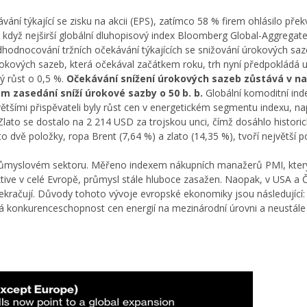
í týkající se zisku na akcii (EPS), zatímco 58 % firem ohlásilo přek
e, když nejširší globální dluhopisový index Bloomberg Global-Aggregat
hodnocování tržních očekávání týkajících se snižování úrokových sa
úrokových sazeb, která očekával začátkem roku, trh nyní předpokládá 
ý růst o 0,5 %.
Očekávání snížení úrokových sazeb zůstává v n
m zasedání sníží úrokové sazby o 50 b. b.
Globální komoditní ind
šími přispěvateli byly růst cen v energetickém segmentu indexu, na
lato se dostalo na 2 214 USD za trojskou unci, čímž dosáhlo histori
dvě položky, ropa Brent (7,64 %) a zlato (14,35 %), tvoří největší po
průmyslovém sektoru. Měřeno indexem nákupních manažerů PMI, kter
ktive v celé Evropě, průmysl stále hluboce zasažen. Naopak, v USA a 
 překračují. Důvody tohoto vývoje evropské ekonomiky jsou následující
ná konkurenceschopnost cen energií na mezinárodní úrovni a neustále 