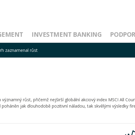
GEMENT
INVESTMENT BANKING
PODPO
trh zaznamenal růst
h významný růst, přičemž nejširší globální akciový index MSCI All Cou
poháněn jak dlouhodobě pozitivní náladou, tak skvělými výsledky fir