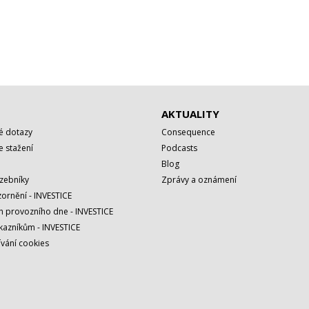
AKTUALITY
é dotazy
Consequence
 stažení
Podcasts
Blog
azebníky
Zprávy a oznámení
ornění - INVESTICE
h provozního dne - INVESTICE
kazníkům - INVESTICE
vání cookies