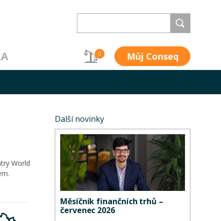
RA
Můj Conseq
0
Další novinky
ntry World
em.
Měsíčník finančních trhů –
červenec 2026