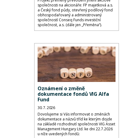
Projekt přeměny převodem jmění akciové
společnosti na akcionáře: FP majetková a.s.
a Český fond půdy, otevřený podílový fond
obhospodařovaný a administrovaný
společností Conseq Funds investiční
společnost, a.s. (dále jen „Přeměna“).
Oznámení o změně
dokumentace fondů VIG Alfa
Fund
30. 7. 2026
Dovolujeme si Vás informovat o změnách
dokumentace a názvů tříd ke kterým dojde
na základě rozhodnutí společnosti VIG Asset
Management Hungary Ltd. ke dni 22.7.2026
u níže uvedených fondů: