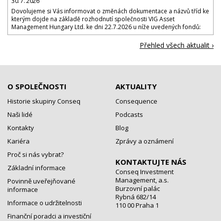
30. 7. 2026
Dovolujeme si Vás informovat o změnách dokumentace a názvů tříd ke
kterým dojde na základě rozhodnutí společnosti VIG Asset
Management Hungary Ltd. ke dni 22.7.2026 u níže uvedených fondů:
Přehled všech aktualit ›
O SPOLEČNOSTI
AKTUALITY
Historie skupiny Conseq
Consequence
Naši lidé
Podcasts
Kontakty
Blog
Kariéra
Zprávy a oznámení
Proč si nás vybrat?
KONTAKTUJTE NÁS
Základní informace
Conseq Investment
Management, a.s.
Povinně uveřejňované
Burzovní palác
informace
Rybná 682/14
Informace o udržitelnosti
110 00 Praha 1
Finanční poradci a investiční