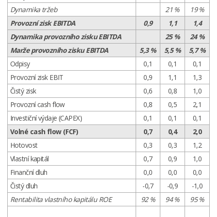
Dynamika tržeb
21 %
19 %
Provozní zisk EBITDA
0,9
1,1
1,4
Dynamika provozního zisku EBITDA
25 %
24 %
Marže provozního zisku EBITDA
5,3 %
5,5 %
5,7 %
Odpisy
0,1
0,1
0,1
Provozní zisk EBIT
0,9
1,1
1,3
Čistý zisk
0,6
0,8
1,0
Provozní cash flow
0,8
0,5
2,1
Investiční výdaje (CAPEX)
0,1
0,1
0,1
Volné cash flow (FCF)
0,7
0,4
2,0
Hotovost
0,3
0,3
1,2
Vlastní kapitál
0,7
0,9
1,0
Finanční dluh
0,0
0,0
0,0
Čistý dluh
-0,7
-0,9
-1,0
Rentabilita vlastního kapitálu ROE
92 %
94 %
95 %