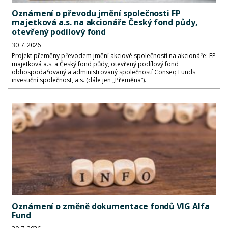
Oznámení o převodu jmění společnosti FP
majetková a.s. na akcionáře Český fond půdy,
otevřený podílový fond
30. 7. 2026
Projekt přeměny převodem jmění akciové společnosti na akcionáře: FP
majetková a.s. a Český fond půdy, otevřený podílový fond
obhospodařovaný a administrovaný společností Conseq Funds
investiční společnost, a.s. (dále jen „Přeměna“).
Oznámení o změně dokumentace fondů VIG Alfa
Fund