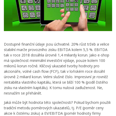
Dostupné finanční údaje jsou úchvatné. 20% růst tržeb a velice
stabilní marže provozního zisku EBITDA kolem 5,5 %. EBITDA
tak v roce 2018 dosáhla úrovně 1,4 miliardy korun. Jako e-shop
má společnost minimální investiční výdaje, pouze kolem 100
milionů korun ročně. Klíčový ukazatel tvorby hodnoty pro
akcionáře, volné cash flow (FCF), tak v loňském roce dosáhl
úrovně 2 miliard korun. Velmi slušné číslo. Impresivní je rovněž
rentabilita vlastního kapitálu, která se blíží 100 % (podíl čistého
zisku na vlastním kapitálu). K tomu nulová zadluženost. Ne,
nesnažím se přehánět.
Jaká může být hodnota této společnosti? Pokud bychom použili
tradiční metodu poměrových ukazatelů, tj. P/E (poměr ceny
akcie k čistému zisku) a EV/EBITDA (poměr hodnoty firmy