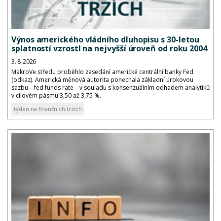
Výnos amerického vládního dluhopisu s 30-letou
splatností vzrostl na nejvyšší úroveň od roku 2004
3. 8. 2026
MakroVe středu proběhlo zasedání americké centrální banky Fed
(odkaz). Americká měnová autorita ponechala základní úrokovou
sazbu – fed funds rate – v souladu s konsenzuálním odhadem analytiků
v cílovém pásmu 3,50 až 3,75 %.
týden na finančních trzích