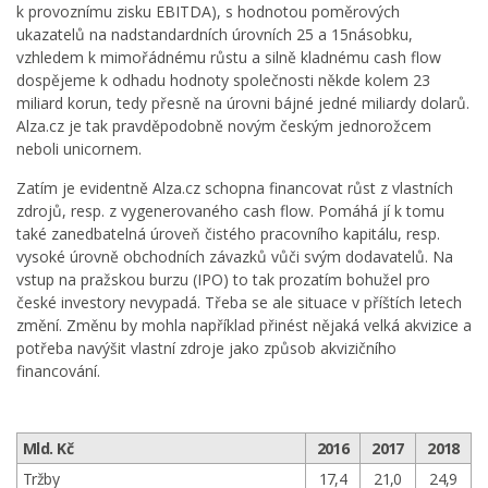
k provoznímu zisku EBITDA), s hodnotou poměrových
ukazatelů na nadstandardních úrovních 25 a 15násobku,
vzhledem k mimořádnému růstu a silně kladnému cash flow
dospějeme k odhadu hodnoty společnosti někde kolem 23
miliard korun, tedy přesně na úrovni bájné jedné miliardy dolarů.
Alza.cz je tak pravděpodobně novým českým jednorožcem
neboli unicornem.
Zatím je evidentně Alza.cz schopna financovat růst z vlastních
zdrojů, resp. z vygenerovaného cash flow. Pomáhá jí k tomu
také zanedbatelná úroveň čistého pracovního kapitálu, resp.
vysoké úrovně obchodních závazků vůči svým dodavatelů. Na
vstup na pražskou burzu (IPO) to tak prozatím bohužel pro
české investory nevypadá. Třeba se ale situace v příštích letech
změní. Změnu by mohla například přinést nějaká velká akvizice a
potřeba navýšit vlastní zdroje jako způsob akvizičního
financování.
Mld. Kč
2016
2017
2018
Tržby
17,4
21,0
24,9