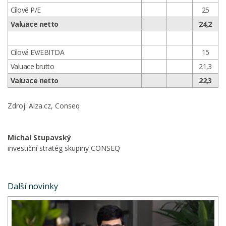
Cílové P/E
25
Valuace netto
24,2
Cílová EV/EBITDA
15
Valuace brutto
21,3
Valuace netto
22,3
Zdroj: Alza.cz, Conseq
Michal Stupavský
investiční stratég skupiny CONSEQ
Další novinky