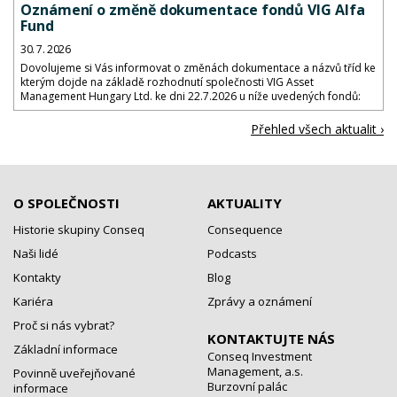
Oznámení o změně dokumentace fondů VIG Alfa
Fund
30. 7. 2026
Dovolujeme si Vás informovat o změnách dokumentace a názvů tříd ke
kterým dojde na základě rozhodnutí společnosti VIG Asset
Management Hungary Ltd. ke dni 22.7.2026 u níže uvedených fondů:
Přehled všech aktualit ›
O SPOLEČNOSTI
AKTUALITY
Historie skupiny Conseq
Consequence
Naši lidé
Podcasts
Kontakty
Blog
Kariéra
Zprávy a oznámení
Proč si nás vybrat?
KONTAKTUJTE NÁS
Základní informace
Conseq Investment
Management, a.s.
Povinně uveřejňované
Burzovní palác
informace