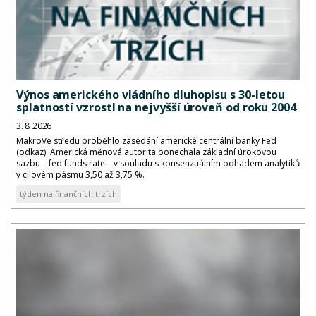
Výnos amerického vládního dluhopisu s 30-letou
splatností vzrostl na nejvyšší úroveň od roku 2004
3. 8. 2026
MakroVe středu proběhlo zasedání americké centrální banky Fed
(odkaz). Americká měnová autorita ponechala základní úrokovou
sazbu – fed funds rate – v souladu s konsenzuálním odhadem analytiků
v cílovém pásmu 3,50 až 3,75 %.
týden na finančních trzích