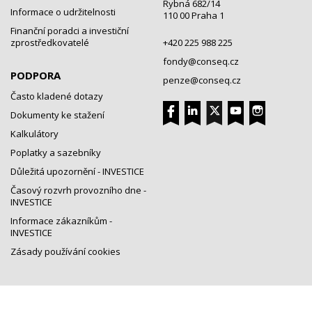
Rybná 682/14
Informace o udržitelnosti
110 00 Praha 1
Finanční poradci a investiční
zprostředkovatelé
+420 225 988 225
fondy@conseq.cz
PODPORA
penze@conseq.cz
Často kladené dotazy
Dokumenty ke stažení
Kalkulátory
Poplatky a sazebníky
Důležitá upozornění - INVESTICE
Časový rozvrh provozního dne -
INVESTICE
Informace zákazníkům -
INVESTICE
Zásady používání cookies