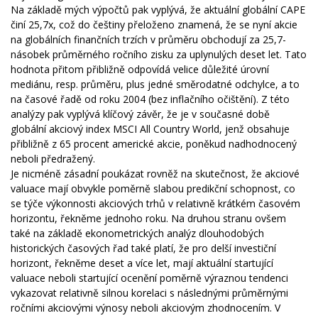
Na základě mých výpočtů pak vyplývá, že aktuální globální CAPE
činí 25,7x, což do češtiny přeloženo znamená, že se nyní akcie
na globálních finančních trzích v průměru obchodují za 25,7-
násobek průměrného ročního zisku za uplynulých deset let. Tato
hodnota přitom přibližně odpovídá velice důležité úrovní
mediánu, resp. průměru, plus jedné směrodatné odchylce, a to
na časové řadě od roku 2004 (bez inflačního očištění). Z této
analýzy pak vyplývá klíčový závěr, že je v současné době
globální akciový index MSCI All Country World, jenž obsahuje
přibližně z 65 procent americké akcie, poněkud nadhodnocený
neboli předražený.
Je nicméně zásadní poukázat rovněž na skutečnost, že akciové
valuace mají obvykle poměrně slabou predikční schopnost, co
se týče výkonnosti akciových trhů v relativně krátkém časovém
horizontu, řekněme jednoho roku. Na druhou stranu ovšem
také na základě ekonometrických analýz dlouhodobých
historických časových řad také platí, že pro delší investiční
horizont, řekněme deset a více let, mají aktuální startující
valuace neboli startující ocenění poměrně výraznou tendenci
vykazovat relativně silnou korelaci s následnými průměrnými
ročními akciovými výnosy neboli akciovým zhodnocením. V