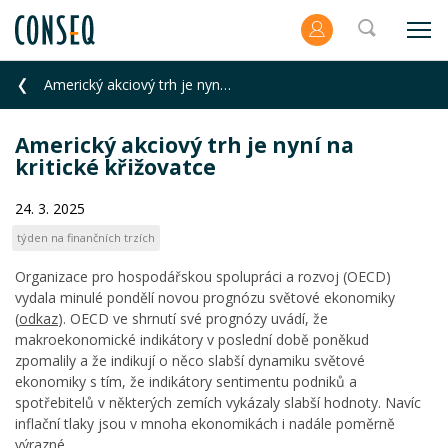
Americký akciový trh je nyní na kritické křižovatce
Americký akciový trh je nyní na
kritické křižovatce
24. 3. 2025
týden na finančních trzích
Organizace pro hospodářskou spolupráci a rozvoj (OECD)
vydala minulé pondělí novou prognózu světové ekonomiky
(
odkaz
). OECD ve shrnutí své prognózy uvádí, že
makroekonomické indikátory v poslední době poněkud
zpomalily a že indikují o něco slabší dynamiku světové
ekonomiky s tím, že indikátory sentimentu podniků a
spotřebitelů v některých zemích vykázaly slabší hodnoty. Navíc
inflační tlaky jsou v mnoha ekonomikách i nadále poměrně
výrazné.