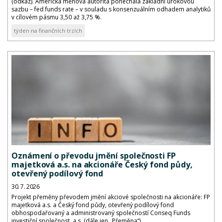
(odkaz). Americká měnová autorita ponechala základní úrokovou
sazbu – fed funds rate – v souladu s konsenzuálním odhadem analytiků
v cílovém pásmu 3,50 až 3,75 %.
týden na finančních trzích
Oznámení o převodu jmění společnosti FP
majetková a.s. na akcionáře Český fond půdy,
otevřený podílový fond
30. 7. 2026
Projekt přeměny převodem jmění akciové společnosti na akcionáře: FP
majetková a.s. a Český fond půdy, otevřený podílový fond
obhospodařovaný a administrovaný společností Conseq Funds
investiční společnost, a.s. (dále jen „Přeměna“).