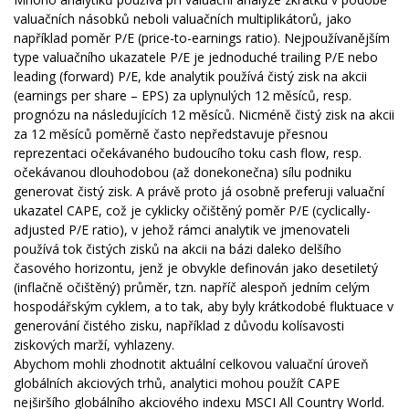
valuačních násobků neboli valuačních multiplikátorů, jako
například poměr P/E (price-to-earnings ratio). Nejpoužívanějším
type valuačního ukazatele P/E je jednoduché trailing P/E nebo
leading (forward) P/E, kde analytik používá čistý zisk na akcii
(earnings per share – EPS) za uplynulých 12 měsíců, resp.
prognózu na následujících 12 měsíců. Nicméně čistý zisk na akcii
za 12 měsíců poměrně často nepředstavuje přesnou
reprezentaci očekávaného budoucího toku cash flow, resp.
očekávanou dlouhodobou (až donekonečna) sílu podniku
generovat čistý zisk. A právě proto já osobně preferuji valuační
ukazatel CAPE, což je cyklicky očištěný poměr P/E (cyclically-
adjusted P/E ratio), v jehož rámci analytik ve jmenovateli
používá tok čistých zisků na akcii na bázi daleko delšího
časového horizontu, jenž je obvykle definován jako desetiletý
(inflačně očištěný) průměr, tzn. napříč alespoň jedním celým
hospodářským cyklem, a to tak, aby byly krátkodobé fluktuace v
generování čistého zisku, například z důvodu kolísavosti
ziskových marží, vyhlazeny.
Abychom mohli zhodnotit aktuální celkovou valuační úroveň
globálních akciových trhů, analytici mohou použít CAPE
nejširšího globálního akciového indexu MSCI All Country World.