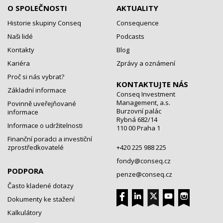
O SPOLEČNOSTI
AKTUALITY
Historie skupiny Conseq
Consequence
Naši lidé
Podcasts
Kontakty
Blog
Kariéra
Zprávy a oznámení
Proč si nás vybrat?
KONTAKTUJTE NÁS
Základní informace
Conseq Investment
Management, a.s.
Povinně uveřejňované
Burzovní palác
informace
Rybná 682/14
Informace o udržitelnosti
110 00 Praha 1
Finanční poradci a investiční
zprostředkovatelé
+420 225 988 225
fondy@conseq.cz
PODPORA
penze@conseq.cz
Často kladené dotazy
Dokumenty ke stažení
Kalkulátory