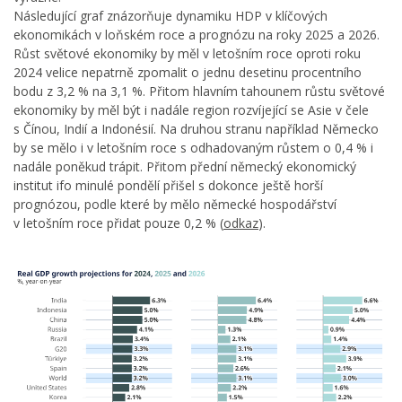
Následující graf znázorňuje dynamiku HDP v klíčových
ekonomikách v loňském roce a prognózu na roky 2025 a 2026.
Růst světové ekonomiky by měl v letošním roce oproti roku
2024 velice nepatrně zpomalit o jednu desetinu procentního
bodu z 3,2 % na 3,1 %. Přitom hlavním tahounem růstu světové
ekonomiky by měl být i nadále region rozvíjející se Asie v čele
s Čínou, Indií a Indonésií. Na druhou stranu například Německo
by se mělo i v letošním roce s odhadovaným růstem o 0,4 % i
nadále poněkud trápit. Přitom přední německý ekonomický
institut ifo minulé pondělí přišel s dokonce ještě horší
prognózou, podle které by mělo německé hospodářství
v letošním roce přidat pouze 0,2 % (
odkaz
).