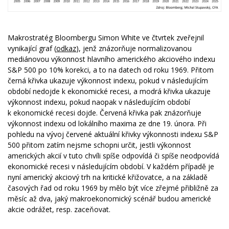
Makrostratég Bloombergu Simon White ve čtvrtek zveřejnil
vynikající graf (
odkaz
), jenž znázorňuje normalizovanou
mediánovou výkonnost hlavního amerického akciového indexu
S&P 500 po 10% korekci, a to na datech od roku 1969. Přitom
černá křivka ukazuje výkonnost indexu, pokud v následujícím
období nedojde k ekonomické recesi, a modrá křivka ukazuje
výkonnost indexu, pokud naopak v následujícím období
k ekonomické recesi dojde. Červená křivka pak znázorňuje
výkonnost indexu od lokálního maxima ze dne 19. února. Při
pohledu na vývoj červené aktuální křivky výkonnosti indexu S&P
500 přitom zatím nejsme schopni určit, jestli výkonnost
amerických akcií v tuto chvíli spíše odpovídá či spíše neodpovídá
ekonomické recesi v následujícím období. V každém případě je
nyní americký akciový trh na kritické křižovatce, a na základě
časových řad od roku 1969 by mělo být více zřejmé přibližně za
měsíc až dva, jaký makroekonomický scénář budou americké
akcie odrážet, resp. zaceňovat.