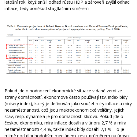
letošní rok, když snížil odhad růstu HDP a zároveň zvýšil odhad
inflace, tedy poněkud stagflačním směrem.
Pokud jde o hodnocení ekonomické situace v dané zemi ze
strany domácností, ekonomové často používají tzv. index bídy
(misery index), který je definován jako součet míry inflace a míry
nezaměstnanosti, což jsou makroekonomické veličiny, jejich
stav, resp. dynamika je pro domácnosti klíčová. Pokud jde o
českou ekonomiku, míra inflace dosáhla v únoru 2,7 % a míra
nezaměstnanosti 4,4 %, takže index bídy dosáhl 7,1 %. To je
mírně pod dlouhodobým mediánem, resp. průměrem na úrovni