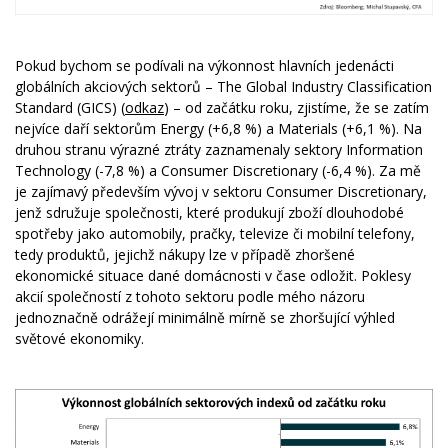
Pokud bychom se podívali na výkonnost hlavních jedenácti
globálních akciových sektorů – The Global Industry Classification
Standard (GICS) (
odkaz
) – od začátku roku, zjistíme, že se zatím
nejvíce daří sektorům Energy (+6,8 %) a Materials (+6,1 %). Na
druhou stranu výrazné ztráty zaznamenaly sektory Information
Technology (-7,8 %) a Consumer Discretionary (-6,4 %). Za mě
je zajímavý především vývoj v sektoru Consumer Discretionary,
jenž sdružuje společnosti, které produkují zboží dlouhodobé
spotřeby jako automobily, pračky, televize či mobilní telefony,
tedy produktů, jejichž nákupy lze v případě zhoršené
ekonomické situace dané domácnosti v čase odložit. Poklesy
akcií společností z tohoto sektoru podle mého názoru
jednoznačně odrážejí minimálně mírně se zhoršující výhled
světové ekonomiky.