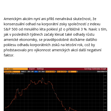
Americkým akciím nyní ani příliš nenahrává skutečnost, že
konsenzuální odhad na korporátní zisky společností z indexu
S&P 500 od minulého léta poklesl již o přibližně 3 %. Navíc s tím,
jak v posledních týdnech začaly klesat také odhady růstu
americké ekonomiky, se pravděpodobně dočkáme dalšího
poklesu odhadu korporátních zisků na letošní rok, což by
představovalo pro výkonnost amerických akcií další negativní
faktor.