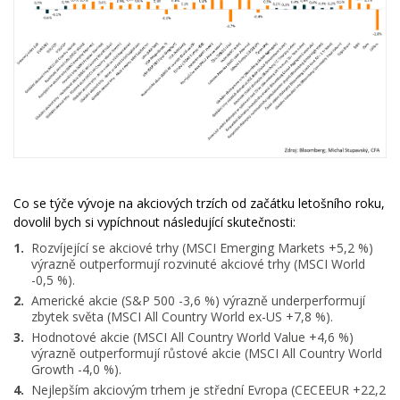
Co se týče vývoje na akciových trzích od začátku letošního roku,
dovolil bych si vypíchnout následující skutečnosti:
Rozvíjející se akciové trhy (MSCI Emerging Markets +5,2 %)
výrazně outperformují rozvinuté akciové trhy (MSCI World
-0,5 %).
Americké akcie (S&P 500 -3,6 %) výrazně underperformují
zbytek světa (MSCI All Country World ex-US +7,8 %).
Hodnotové akcie (MSCI All Country World Value +4,6 %)
výrazně outperformují růstové akcie (MSCI All Country World
Growth -4,0 %).
Nejlepším akciovým trhem je střední Evropa (CECEEUR +22,2