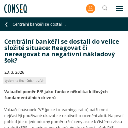
Centrální bankéři se dostali do velice složité situace: Reagovat či nereagovat na negativní nákladov
Centrální bankéři se dostali do velice
složité situace: Reagovat či
nereagovat na negativní nákladový
šok?
23. 3. 2026
týden na finančních trzích
Valuační poměr P/E jako funkce několika klíčových
fundamentálních driverů
Valuační násobek P/E (price-to-earnings ratio) patří mezi
nejčastěji používané ukazatele relativního ocenění akcií. Na první
pohled jde o jednoduchý poměr tržní ceny akcie k čistému zisku
na akcii (EPS – earnings per share). Ve skutečnosti však P/E