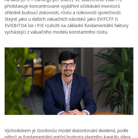
představuje koncentrované vyjádření očekávání investorů
ohledně budoucí ziskovosti, růstu a rizikovosti společnosti.
Stejně jako u dalších valuačních násobků jako EV/FCFF či
EV/EBITDA lze i P/E rozložit na základní fundamentální faktory
vycházející z valuačního modelu konstantního růstu.
Východiskem je Gordonův model diskontování dividend, podle
něhož je fundamentální vnitřní hodnota vlastního kapitálu dána