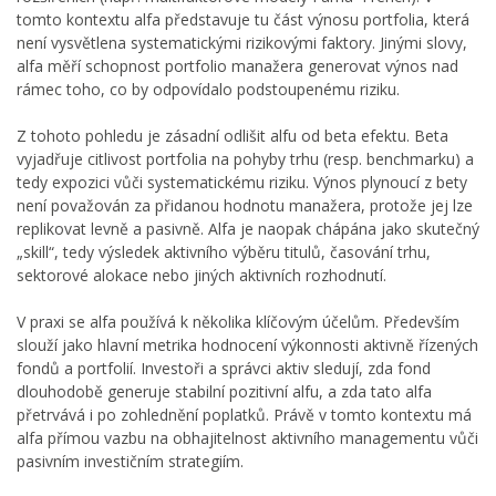
tomto kontextu alfa představuje tu část výnosu portfolia, která
není vysvětlena systematickými rizikovými faktory. Jinými slovy,
alfa měří schopnost portfolio manažera generovat výnos nad
rámec toho, co by odpovídalo podstoupenému riziku.
Z tohoto pohledu je zásadní odlišit alfu od beta efektu. Beta
vyjadřuje citlivost portfolia na pohyby trhu (resp. benchmarku) a
tedy expozici vůči systematickému riziku. Výnos plynoucí z bety
není považován za přidanou hodnotu manažera, protože jej lze
replikovat levně a pasivně. Alfa je naopak chápána jako skutečný
„skill“, tedy výsledek aktivního výběru titulů, časování trhu,
sektorové alokace nebo jiných aktivních rozhodnutí.
V praxi se alfa používá k několika klíčovým účelům. Především
slouží jako hlavní metrika hodnocení výkonnosti aktivně řízených
fondů a portfolií. Investoři a správci aktiv sledují, zda fond
dlouhodobě generuje stabilní pozitivní alfu, a zda tato alfa
přetrvává i po zohlednění poplatků. Právě v tomto kontextu má
alfa přímou vazbu na obhajitelnost aktivního managementu vůči
pasivním investičním strategiím.