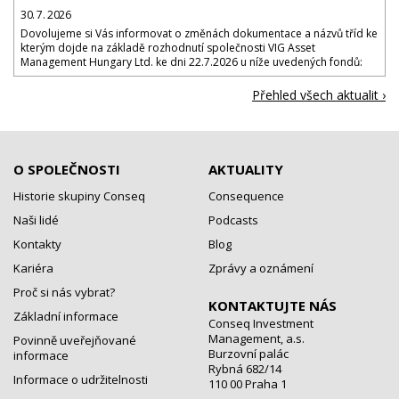
30. 7. 2026
Dovolujeme si Vás informovat o změnách dokumentace a názvů tříd ke
kterým dojde na základě rozhodnutí společnosti VIG Asset
Management Hungary Ltd. ke dni 22.7.2026 u níže uvedených fondů:
Přehled všech aktualit ›
O SPOLEČNOSTI
AKTUALITY
Historie skupiny Conseq
Consequence
Naši lidé
Podcasts
Kontakty
Blog
Kariéra
Zprávy a oznámení
Proč si nás vybrat?
KONTAKTUJTE NÁS
Základní informace
Conseq Investment
Management, a.s.
Povinně uveřejňované
Burzovní palác
informace
Rybná 682/14
Informace o udržitelnosti
110 00 Praha 1