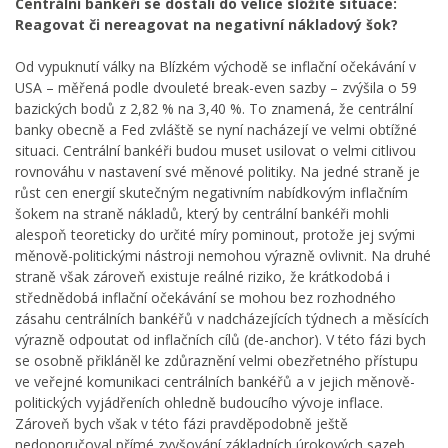
Centrální bankéři se dostali do velice složité situace:
Reagovat či nereagovat na negativní nákladový šok?
Od vypuknutí války na Blízkém východě se inflační očekávání v
USA – měřená podle dvouleté break-even sazby – zvýšila o 59
bazických bodů z 2,82 % na 3,40 %. To znamená, že centrální
banky obecně a Fed zvláště se nyní nacházejí ve velmi obtížné
situaci. Centrální bankéři budou muset usilovat o velmi citlivou
rovnováhu v nastavení své měnové politiky. Na jedné straně je
růst cen energií skutečným negativním nabídkovým inflačním
šokem na straně nákladů, který by centrální bankéři mohli
alespoň teoreticky do určité míry pominout, protože jej svými
měnově-politickými nástroji nemohou výrazně ovlivnit. Na druhé
straně však zároveň existuje reálné riziko, že krátkodobá i
střednědobá inflační očekávání se mohou bez rozhodného
zásahu centrálních bankéřů v nadcházejících týdnech a měsících
výrazně odpoutat od inflačních cílů (de-anchor). V této fázi bych
se osobně přikláněl ke zdůraznění velmi obezřetného přístupu
ve veřejné komunikaci centrálních bankéřů a v jejich měnově-
politických vyjádřeních ohledně budoucího vývoje inflace.
Zároveň bych však v této fázi pravděpodobně ještě
nedoporučoval přímé zvyšování základních úrokových sazeb.