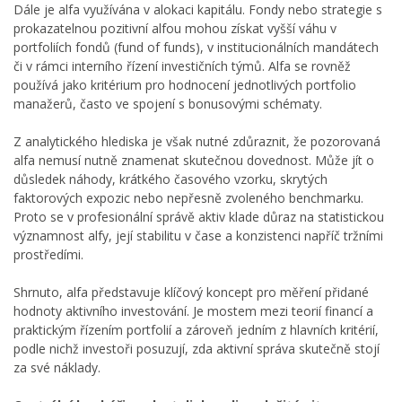
Dále je alfa využívána v alokaci kapitálu. Fondy nebo strategie s
prokazatelnou pozitivní alfou mohou získat vyšší váhu v
portfoliích fondů (fund of funds), v institucionálních mandátech
či v rámci interního řízení investičních týmů. Alfa se rovněž
používá jako kritérium pro hodnocení jednotlivých portfolio
manažerů, často ve spojení s bonusovými schématy.
Z analytického hlediska je však nutné zdůraznit, že pozorovaná
alfa nemusí nutně znamenat skutečnou dovednost. Může jít o
důsledek náhody, krátkého časového vzorku, skrytých
faktorových expozic nebo nepřesně zvoleného benchmarku.
Proto se v profesionální správě aktiv klade důraz na statistickou
významnost alfy, její stabilitu v čase a konzistenci napříč tržními
prostředími.
Shrnuto, alfa představuje klíčový koncept pro měření přidané
hodnoty aktivního investování. Je mostem mezi teorií financí a
praktickým řízením portfolií a zároveň jedním z hlavních kritérií,
podle nichž investoři posuzují, zda aktivní správa skutečně stojí
za své náklady.