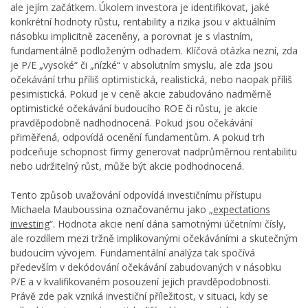
ale jejím začátkem. Úkolem investora je identifikovat, jaké
konkrétní hodnoty růstu, rentability a rizika jsou v aktuálním
násobku implicitně zaceněny, a porovnat je s vlastním,
fundamentálně podloženým odhadem. Klíčová otázka nezní, zda
je P/E „vysoké“ či „nízké“ v absolutním smyslu, ale zda jsou
očekávání trhu příliš optimistická, realistická, nebo naopak příliš
pesimistická. Pokud je v ceně akcie zabudováno nadměrně
optimistické očekávání budoucího ROE či růstu, je akcie
pravděpodobně nadhodnocená. Pokud jsou očekávání
přiměřená, odpovídá ocenění fundamentům. A pokud trh
podceňuje schopnost firmy generovat nadprůměrnou rentabilitu
nebo udržitelný růst, může být akcie podhodnocená.
Tento způsob uvažování odpovídá investičnímu přístupu
Michaela Mauboussina označovanému jako „
expectations
investing
“. Hodnota akcie není dána samotnými účetními čísly,
ale rozdílem mezi tržně implikovanými očekáváními a skutečným
budoucím vývojem. Fundamentální analýza tak spočívá
především v dekódování očekávání zabudovaných v násobku
P/E a v kvalifikovaném posouzení jejich pravděpodobnosti.
Právě zde pak vzniká investiční příležitost, v situaci, kdy se