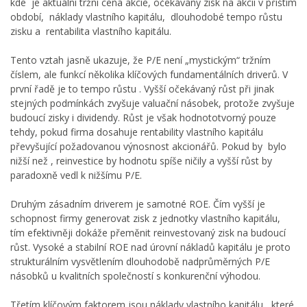
kde je aktuální tržní cena akcie, očekávaný zisk na akcii v příštím
období, náklady vlastního kapitálu, dlouhodobé tempo růstu
zisku a rentabilita vlastního kapitálu.
Tento vztah jasně ukazuje, že P/E není „mystickým“ tržním
číslem, ale funkcí několika klíčových fundamentálních driverů. V
první řadě je to tempo růstu . Vyšší očekávaný růst při jinak
stejných podmínkách zvyšuje valuační násobek, protože zvyšuje
budoucí zisky i dividendy. Růst je však hodnototvorný pouze
tehdy, pokud firma dosahuje rentability vlastního kapitálu
převyšující požadovanou výnosnost akcionářů. Pokud by bylo
nižší než , reinvestice by hodnotu spíše ničily a vyšší růst by
paradoxně vedl k nižšímu P/E.
Druhým zásadním driverem je samotné ROE. Čím vyšší je
schopnost firmy generovat zisk z jednotky vlastního kapitálu,
tím efektivněji dokáže přeměnit reinvestovaný zisk na budoucí
růst. Vysoké a stabilní ROE nad úrovní nákladů kapitálu je proto
strukturálním vysvětlením dlouhodobě nadprůměrných P/E
násobků u kvalitních společností s konkurenční výhodou.
Třetím klíčovým faktorem jsou náklady vlastního kapitálu , které