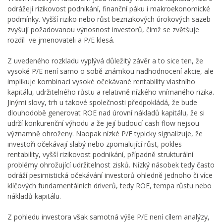
odrážejí rizikovost podnikání, finanční páku i makroekonomické
podmínky. Vyšší riziko nebo růst bezrizikových úrokových sazeb
zvyšují požadovanou výnosnost investorů, čímž se zvětšuje
rozdíl ve jmenovateli a P/E klesá.
Z uvedeného rozkladu vyplývá důležitý závěr a to sice ten, že
vysoké P/E není samo o sobě známkou nadhodnocení akcie, ale
implikuje kombinaci vysoké očekávané rentability vlastního
kapitálu, udržitelného růstu a relativně nízkého vnímaného rizika.
Jinými slovy, trh u takové společnosti předpokládá, že bude
dlouhodobě generovat ROE nad úrovní nákladů kapitálu, že si
udrží konkurenční výhodu a že její budoucí cash flow nejsou
významně ohroženy. Naopak nízké P/E typicky signalizuje, že
investoři očekávají slabý nebo zpomalující růst, pokles
rentability, vyšší rizikovost podnikání, případně strukturální
problémy ohrožující udržitelnost zisků. Nízký násobek tedy často
odráží pesimistická očekávání investorů ohledně jednoho či více
klíčových fundamentálních driverů, tedy ROE, tempa růstu nebo
nákladů kapitálu.
Z pohledu investora však samotná výše P/E není cílem analýzy,