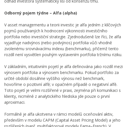
odhad investora systematicky liší od konsenzu trhu.
Odborný pojem týdne – Alfa (alpha)
V asset managementu a teorii investic je alfa jedním z klíčových
pojmů používaných k hodnocení výkonnosti investičního
portfolia nebo investiční strategie. Zjednodušeně lze říci, že alfa
vyjadřuje nadvýnos (nebo podvýnos) portfolia vůči vhodně
zvolenému srovnávacímu indexu (benchmarku), přičemž tento
rozdíl není vysvětlen pouhým vystavením portfolia tržnímu riziku.
V základním, intuitivním pojetí je alfa definována jako rozdíl mezi
výnosem portfolia a výnosem benchmarku. Pokud portfolio za
určité období dosáhne vyššího výnosu než benchmark,
hovoříme o pozitivní alfě; v opačném případě o negativní alfě.
Toto pojetí je velmi rozšířené v praxi, zejména při komunikaci s
klienty, nicméně z analytického hlediska jde pouze o první
aproximaci.
Formálně je alfa ukotvena v rámci modelů oceňování aktiv,
především v modelu CAPM (Capital Asset Pricing Model) a jeho
rozšířeních (např. multifaktorové modely Fama–French). V