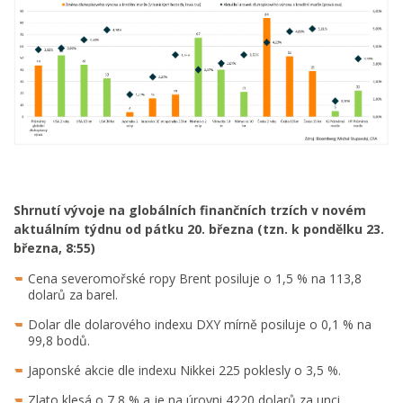
Shrnutí vývoje na globálních finančních trzích v novém
aktuálním týdnu od pátku 20. března (tzn. k pondělku 23.
března, 8:55)
Cena severomořské ropy Brent posiluje o 1,5 % na 113,8
dolarů za barel.
Dolar dle dolarového indexu DXY mírně posiluje o 0,1 % na
99,8 bodů.
Japonské akcie dle indexu Nikkei 225 poklesly o 3,5 %.
Zlato klesá o 7,8 % a je na úrovni 4220 dolarů za unci.