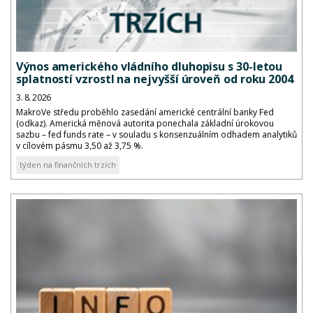
Výnos amerického vládního dluhopisu s 30-letou
splatností vzrostl na nejvyšší úroveň od roku 2004
3. 8. 2026
MakroVe středu proběhlo zasedání americké centrální banky Fed
(odkaz). Americká měnová autorita ponechala základní úrokovou
sazbu – fed funds rate – v souladu s konsenzuálním odhadem analytiků
v cílovém pásmu 3,50 až 3,75 %.
týden na finančních trzích