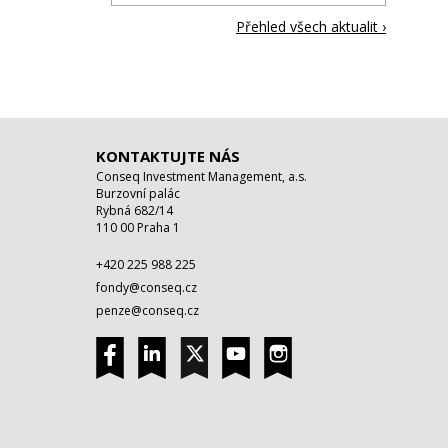
Přehled všech aktualit ›
KONTAKTUJTE NÁS
Conseq Investment Management, a.s.
Burzovní palác
Rybná 682/14
110 00 Praha 1
+420 225 988 225
fondy@conseq.cz
penze@conseq.cz