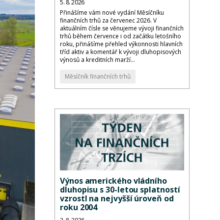
5. 8. 2026
Přinášíme vám nové vydání Měsíčníku
finančních trhů za červenec 2026. V
aktuálním čísle se věnujeme vývoji finančních
trhů během července i od začátku letošního
roku, přinášíme přehled výkonnosti hlavních
tříd aktiv a komentář k vývoji dluhopisových
výnosů a kreditních marží...
Měsíčník finančních trhů
Výnos amerického vládního
dluhopisu s 30-letou splatností
vzrostl na nejvyšší úroveň od
roku 2004