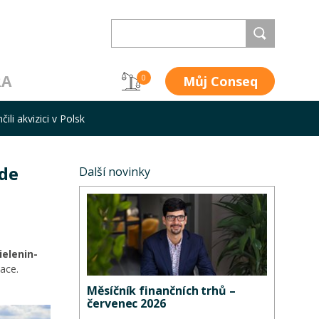
RA
Můj Conseq
0
ili akvizici v Polsk
ade
Další novinky
ielenin-
lace.
Měsíčník finančních trhů –
červenec 2026