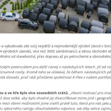
0 a vybudovala zde svůj největší a nejmodernější výrobní závod v Evro
14 výrobních závodů, více než 3000 zaměstnanců a silnou obchodní s
tvími od stavebnictví, přes dopravu až po petrochemii a obnovitelno
ckým potenciálem pro další rozvoj v následujících letech. Již od ro
ýznamně rostly. Kromě toho se očekává, že během následujících pěti
olik důvodů, proč rádi přivítáme společnost K-Flex v našem portfoli
bu a ve hře bylo více sousedních států.
„Hlavní motivací pro inve
ž dost velké, aby bylo vhodné jej diverzifikovat mimo jiné i geografic
mezi všemi možnostmi jsme zvolili právě tuto, která pro nás jako 
vodu výborného ratingu dlouhodobého nájemce, tak díky velice zajím