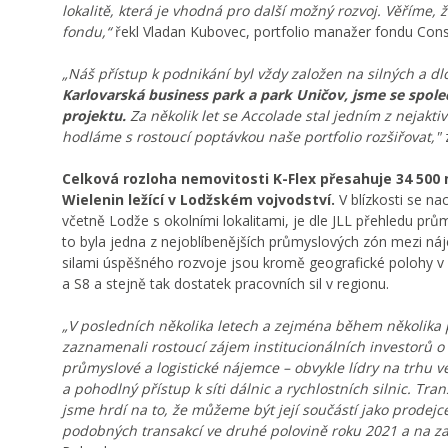
lokalitě, která je vhodná pro další možný rozvoj. Věříme, 
fondu,“
řekl Vladan Kubovec, portfolio manažer fondu Conse
„Náš přístup k podnikání byl vždy založen na silných a 
Karlovarská business park a park Uničov, jsme se spole
projektu.
Za několik let se Accolade stal jedním z nejakti
hodláme s rostoucí poptávkou naše portfolio rozšiřovat,"
z
Celková rozloha nemovitosti K-Flex přesahuje 34 500 
Wielenin ležící v Lodžském vojvodství.
V blízkosti se na
včetně Lodže s okolními lokalitami, je dle JLL přehledu pr
to byla jedna z nejoblíbenějších průmyslových zón mezi náje
silami úspěšného rozvoje jsou kromě geografické polohy v sr
a S8 a stejně tak dostatek pracovních sil v regionu.
„V posledních několika letech a zejména během několik
zaznamenali rostoucí zájem institucionálních investorů o
průmyslové a logistické nájemce – obvykle lídry na trhu 
a pohodlný přístup k síti dálnic a rychlostních silnic. Tr
jsme hrdí na to, že můžeme být její součástí jako prodej
podobných transakcí ve druhé polovině roku 2021 a na za