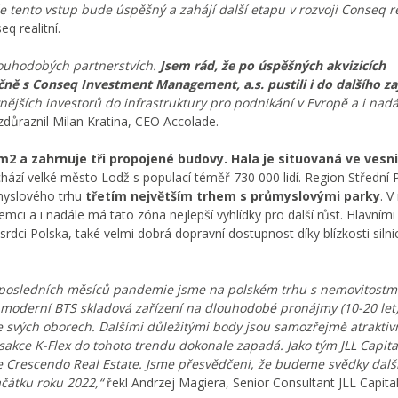
že tento vstup bude úspěšný a zahájí další etapu v rozvoji Conseq r
q realitní.
dlouhodobých partnerstvích.
Jsem rád, že po úspěšných akvizicích
čně s Conseq Investment Management, a.s. pustili i do dalšího z
vnějších investorů do infrastruktury pro podnikání v Evropě a i nadá
důraznil Milan Kratina, CEO Accolade.
m2 a zahrnuje tři propojené budovy. Hala je situovaná ve vesni
chází velké město Lodž s populací téměř 730 000 lidí. Region Střední 
ůmyslového trhu
třetím největším trhem s průmyslovými parky
. V
mci a i nadále má tato zóna nejlepší vyhlídky pro další růst. Hlavními
dci Polska, také velmi dobrá dopravní dostupnost díky blízkosti silni
a posledních měsíců pandemie jsme na polském trhu s nemovitostm
 moderní BTS skladová zařízení na dlouhodobé pronájmy (10-20 let)
ve svých oborech. Dalšími důležitými body jsou samozřejmě atraktiv
ansakce K-Flex do tohoto trendu dokonale zapadá. Jako tým JLL Capit
ce Crescendo Real Estate. Jsme přesvědčeni, že budeme svědky dalš
čátku roku 2022,“
řekl Andrzej Magiera, Senior Consultant JLL Capita