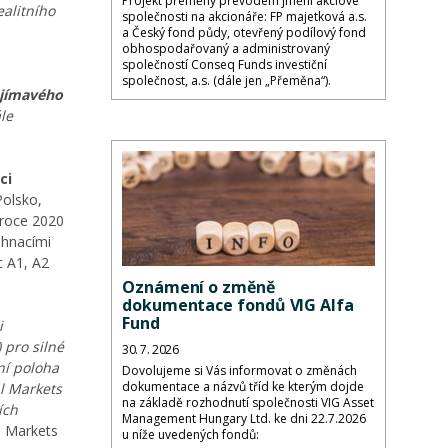
Projekt přeměny převodem jmění akciové
ealitního
společnosti na akcionáře: FP majetková a.s.
a Český fond půdy, otevřený podílový fond
obhospodařovaný a administrovaný
společností Conseq Funds investiční
společnost, a.s. (dále jen „Přeměna“).
ajímavého
le
ci
Polsko,
 roce 2020
 hnacími
c A1, A2
Oznámení o změně
dokumentace fondů VIG Alfa
Fund
i
 pro silné
30. 7. 2026
ní poloha
Dovolujeme si Vás informovat o změnách
dokumentace a názvů tříd ke kterým dojde
al Markets
na základě rozhodnutí společnosti VIG Asset
ích
Management Hungary Ltd. ke dni 22.7.2026
l Markets
u níže uvedených fondů: