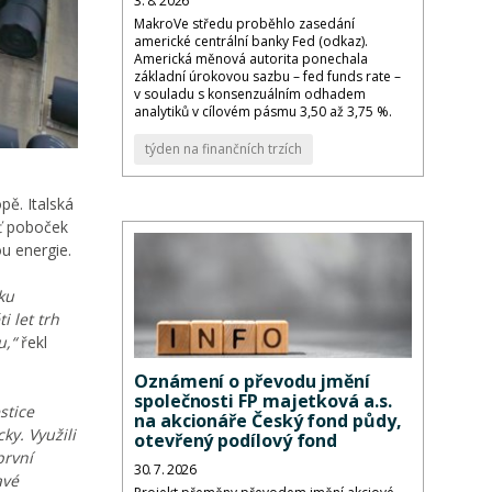
3. 8. 2026
MakroVe středu proběhlo zasedání
americké centrální banky Fed (odkaz).
Americká měnová autorita ponechala
základní úrokovou sazbu – fed funds rate –
v souladu s konsenzuálním odhadem
analytiků v cílovém pásmu 3,50 až 3,75 %.
týden na finančních trzích
pě. Italská
íť poboček
u energie.
ku
 let trh
u,“
řekl
Oznámení o převodu jmění
společnosti FP majetková a.s.
stice
na akcionáře Český fond půdy,
ky. Využili
otevřený podílový fond
první
30. 7. 2026
avé