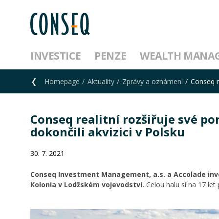
INVESTICE
PENZE
WEALTH MANA
Homepage
Aktuality
Zprávy a oznámení
Conseq re
Conseq realitní rozšiřuje své po
dokončili akvizici v Polsku
30. 7. 2021
Conseq Investment Management, a.s. a Accolade inves
Kolonia v Lodžském vojevodství.
Celou halu si na 17 let