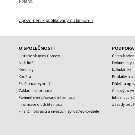
Poland.
Upozornění k publikovaným článkům ›
O SPOLEČNOSTI
PODPORA
Historie skupiny Conseq
Často kladen
Naši lidé
Dokumenty ke
Kontakty
Kalkulátory
Kariéra
Poplatky a s
Proč si nás vybrat?
Důležitá upoz
Základní informace
Časový rozvr
Povinně uveřejňované informace
Informace zá
Informace o udržitelnosti
Zásady použí
Finanční poradci a investiční zprostředkovatelé