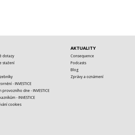
AKTUALITY
é dotazy
Consequence
 stažení
Podcasts
Blog
azebníky
Zprávy a oznámení
ornění - INVESTICE
h provozního dne - INVESTICE
kazníkům - INVESTICE
vání cookies