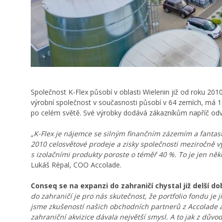
Společnost K-Flex působí v oblasti Wielenin již od roku 201
výrobní společnost v současnosti působí v 64 zemích, má 
po celém světě. Své výrobky dodává zákazníkům napříč odvě
„K-Flex je nájemce se silným finančním zázemím a fantasti
2010 celosvětové prodeje a zisky společnosti meziročně v
s izolačními produkty poroste o téměř 40 %. To je jen něk
Lukáš Répal, COO Accolade.
Conseq se na expanzi do zahraničí chystal již delší do
do zahraničí je pro nás skutečnost, že portfolio fondu je ji
jsme zkušeností našich obchodních partnerů z Accolade a 
zahraniční akvizice dávala největší smysl. A to jak z dů