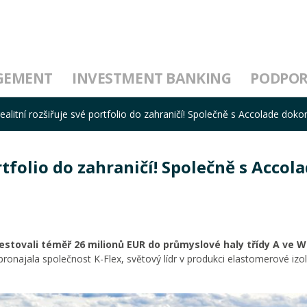
GEMENT
INVESTMENT BANKING
PODPO
alitní rozšiřuje své portfolio do zahraničí! Společně s Accolade dokonč
rtfolio do zahraničí! Společně s Accol
tovali téměř 26 milionů EUR do průmyslové haly třídy A ve W
 pronajala společnost K-Flex, světový lídr v produkci elastomerové izo