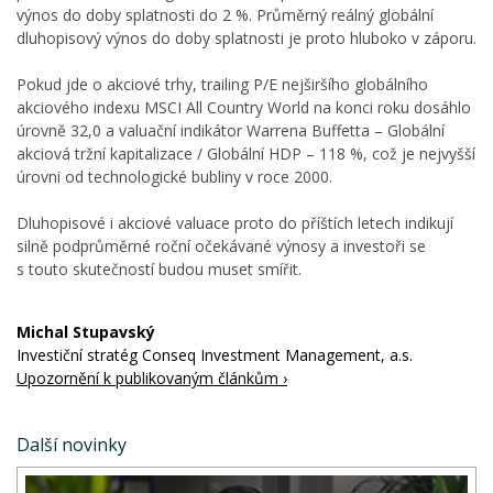
výnos do doby splatnosti do 2 %. Průměrný reálný globální
dluhopisový výnos do doby splatnosti je proto hluboko v záporu.
Pokud jde o akciové trhy, trailing P/E nejširšího globálního
akciového indexu MSCI All Country World na konci roku dosáhlo
úrovně 32,0 a valuační indikátor Warrena Buffetta – Globální
akciová tržní kapitalizace / Globální HDP – 118 %, což je nejvyšší
úrovni od technologické bubliny v roce 2000.
Dluhopisové i akciové valuace proto do příštích letech indikují
silně podprůměrné roční očekávané výnosy a investoři se
s touto skutečností budou muset smířit.
Michal Stupavský
Investiční stratég Conseq Investment Management, a.s.
Upozornění k publikovaným článkům ›
Další novinky