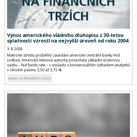
Výnos amerického vládního dluhopisu s 30-letou
splatností vzrostl na nejvyšší úroveň od roku 2004
3. 8. 2026
MakroVe středu proběhlo zasedání americké centrální banky Fed
(odkaz). Americká měnová autorita ponechala základní úrokovou
sazbu – fed funds rate – v souladu s konsenzuálním odhadem analytiků
v cílovém pásmu 3,50 až 3,75 %.
týden na finančních trzích