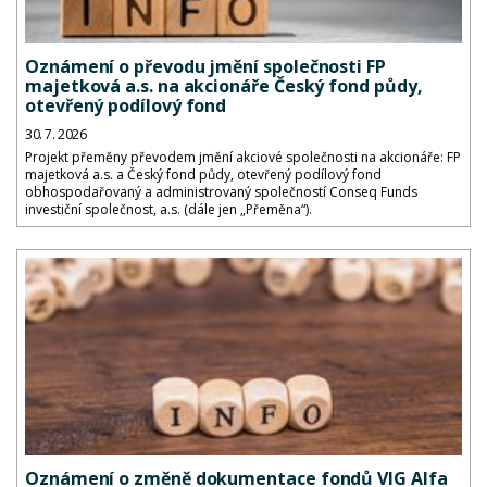
Oznámení o převodu jmění společnosti FP
majetková a.s. na akcionáře Český fond půdy,
otevřený podílový fond
30. 7. 2026
Projekt přeměny převodem jmění akciové společnosti na akcionáře: FP
majetková a.s. a Český fond půdy, otevřený podílový fond
obhospodařovaný a administrovaný společností Conseq Funds
investiční společnost, a.s. (dále jen „Přeměna“).
Oznámení o změně dokumentace fondů VIG Alfa