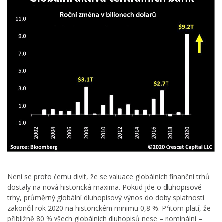
Není se proto čemu divit, že se valuace globálních finanční trhů
dostaly na nová historická maxima. Pokud jde o dluhopisové
trhy, průměrný globální dluhopisový výnos do doby splatnosti
zakončil rok 2020 na historickém minimu 0,8 %. Přitom platí, že
přibližně 80 % všech globálních dluhopisů nese – nominální –