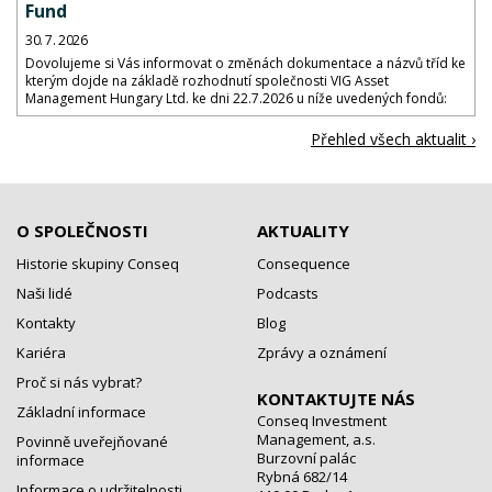
Fund
30. 7. 2026
Dovolujeme si Vás informovat o změnách dokumentace a názvů tříd ke
kterým dojde na základě rozhodnutí společnosti VIG Asset
Management Hungary Ltd. ke dni 22.7.2026 u níže uvedených fondů:
Přehled všech aktualit ›
O SPOLEČNOSTI
AKTUALITY
Historie skupiny Conseq
Consequence
Naši lidé
Podcasts
Kontakty
Blog
Kariéra
Zprávy a oznámení
Proč si nás vybrat?
KONTAKTUJTE NÁS
Základní informace
Conseq Investment
Management, a.s.
Povinně uveřejňované
Burzovní palác
informace
Rybná 682/14
Informace o udržitelnosti