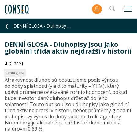
DENNÍ GLOSA - Dluhopisy jsou jako globální třída aktiv nejdražší v historii
DENNÍ GLOSA - Dluhopisy jsou jako
globální třída aktiv nejdražší v historii
4. 2. 2021
Denní glosa
Atraktivnost dluhopisů posuzujeme podle výnosu
do doby splatnosti (yield to maturity – YTM), který
udává průměrné očekáváné roční zhodnocení, pokud
bude investor daný dluhopis držet až do jeho
splatnosti. Touto optikou jsou dluhopisy jako globální
třída aktiv nejdražší v historii, neboť průměrný globální
dluhopisový výnos do doby splatnosti dle agentury
Bloomberg je aktuálně poblíž historického minima
na úrovni 0,89 %.