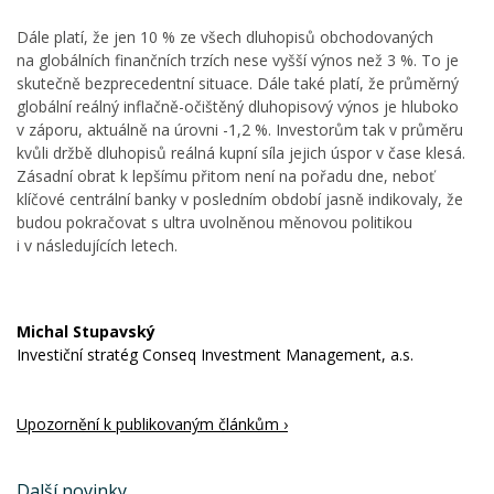
Dále platí, že jen 10 % ze všech dluhopisů obchodovaných
na globálních finančních trzích nese vyšší výnos než 3 %. To je
skutečně bezprecedentní situace. Dále také platí, že průměrný
globální reálný inflačně-očištěný dluhopisový výnos je hluboko
v záporu, aktuálně na úrovni -1,2 %. Investorům tak v průměru
kvůli držbě dluhopisů reálná kupní síla jejich úspor v čase klesá.
Zásadní obrat k lepšímu přitom není na pořadu dne, neboť
klíčové centrální banky v posledním období jasně indikovaly, že
budou pokračovat s ultra uvolněnou měnovou politikou
i v následujících letech.
Michal Stupavský
Investiční stratég Conseq Investment Management, a.s.
Upozornění k publikovaným článkům ›
Další novinky