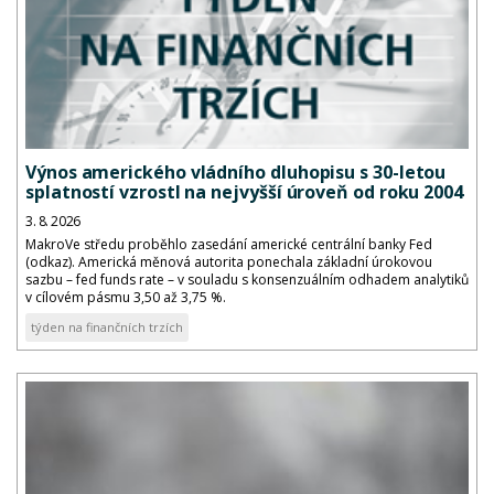
Výnos amerického vládního dluhopisu s 30-letou
splatností vzrostl na nejvyšší úroveň od roku 2004
3. 8. 2026
MakroVe středu proběhlo zasedání americké centrální banky Fed
(odkaz). Americká měnová autorita ponechala základní úrokovou
sazbu – fed funds rate – v souladu s konsenzuálním odhadem analytiků
v cílovém pásmu 3,50 až 3,75 %.
týden na finančních trzích