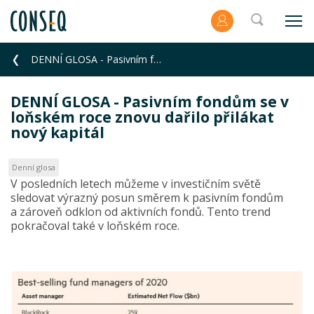
DENNÍ GLOSA - Pasivním fondům se v loňském roce znovu dařilo přilákat nový kapitál
DENNÍ GLOSA - Pasivním fondům se v
loňském roce znovu dařilo přilákat
nový kapitál
Denní glosa
V posledních letech můžeme v investičním světě
sledovat výrazný posun směrem k pasivním fondům
a zároveň odklon od aktivních fondů. Tento trend
pokračoval také v loňském roce.