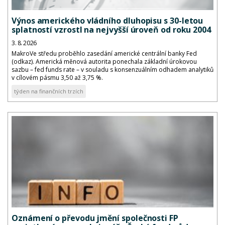
Výnos amerického vládního dluhopisu s 30-letou
splatností vzrostl na nejvyšší úroveň od roku 2004
3. 8. 2026
MakroVe středu proběhlo zasedání americké centrální banky Fed
(odkaz). Americká měnová autorita ponechala základní úrokovou
sazbu – fed funds rate – v souladu s konsenzuálním odhadem analytiků
v cílovém pásmu 3,50 až 3,75 %.
týden na finančních trzích
Oznámení o převodu jmění společnosti FP