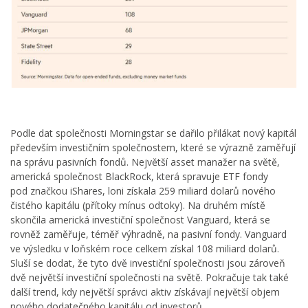
Podle dat společnosti Morningstar se dařilo přilákat nový kapitál
především investičním společnostem, které se výrazně zaměřují
na správu pasivních fondů. Největší asset manažer na světě,
americká společnost BlackRock, která spravuje ETF fondy
pod značkou iShares, loni získala 259 miliard dolarů nového
čistého kapitálu (přítoky mínus odtoky). Na druhém místě
skončila americká investiční společnost Vanguard, která se
rovněž zaměřuje, téměř výhradně, na pasivní fondy. Vanguard
ve výsledku v loňském roce celkem získal 108 miliard dolarů.
Sluší se dodat, že tyto dvě investiční společnosti jsou zároveň
dvě největší investiční společnosti na světě. Pokračuje tak také
další trend, kdy největší správci aktiv získávají největší objem
nového dodatečného kapitálu od investorů.