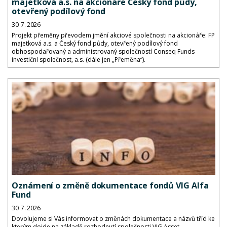
majetková a.s. na akcionáře Český fond půdy,
otevřený podílový fond
30. 7. 2026
Projekt přeměny převodem jmění akciové společnosti na akcionáře: FP
majetková a.s. a Český fond půdy, otevřený podílový fond
obhospodařovaný a administrovaný společností Conseq Funds
investiční společnost, a.s. (dále jen „Přeměna“).
Oznámení o změně dokumentace fondů VIG Alfa
Fund
30. 7. 2026
Dovolujeme si Vás informovat o změnách dokumentace a názvů tříd ke
kterým dojde na základě rozhodnutí společnosti VIG Asset