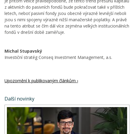
Je přitom velice pravděpodobné, že tento trend přesunu kapitálu
z aktivních do pasivních fondů bude pokračovat také v příštích
letech, neboť pasivní fondy jsou obecně výrazně levnější neboli
jsou s nimi spojeny výrazně nižší manažerské poplatky. A právě
na tento atribut se čím dál více zejména velkých institucionálních
fondů v dnešní době zaměřuje.
Michal Stupavský
Investiční stratég Conseq Investment Management, a.s.
Upozornění k publikovaným článkům ›
Další novinky