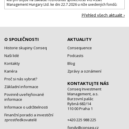
Management Hungary Ltd. ke dni 22.7.2026 u níže uvedených fondů:
Přehled všech aktualit ›
O SPOLEČNOSTI
AKTUALITY
Historie skupiny Conseq
Consequence
Naši lidé
Podcasts
Kontakty
Blog
Kariéra
Zprávy a oznámení
Proč si nás vybrat?
KONTAKTUJTE NÁS
Základní informace
Conseq Investment
Management, a.s.
Povinně uveřejňované
Burzovní palác
informace
Rybná 682/14
Informace o udržitelnosti
110 00 Praha 1
Finanční poradci a investiční
zprostředkovatelé
+420 225 988 225
fondy@conseq.cz