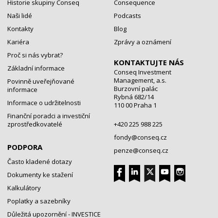
Historie skupiny Conseq
Consequence
Naši lidé
Podcasts
Kontakty
Blog
Kariéra
Zprávy a oznámení
Proč si nás vybrat?
KONTAKTUJTE NÁS
Základní informace
Conseq Investment
Management, a.s.
Povinně uveřejňované
Burzovní palác
informace
Rybná 682/14
Informace o udržitelnosti
110 00 Praha 1
Finanční poradci a investiční
zprostředkovatelé
+420 225 988 225
fondy@conseq.cz
PODPORA
penze@conseq.cz
Často kladené dotazy
Dokumenty ke stažení
Kalkulátory
Poplatky a sazebníky
Důležitá upozornění - INVESTICE