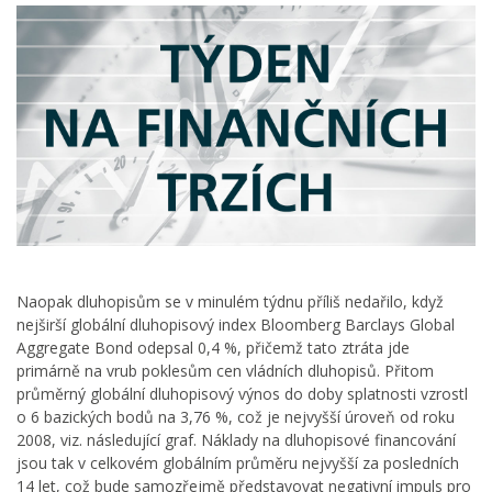
Naopak dluhopisům se v minulém týdnu příliš nedařilo, když
nejširší globální dluhopisový index Bloomberg Barclays Global
Aggregate Bond odepsal 0,4 %, přičemž tato ztráta jde
primárně na vrub poklesům cen vládních dluhopisů. Přitom
průměrný globální dluhopisový výnos do doby splatnosti vzrostl
o 6 bazických bodů na 3,76 %, což je nejvyšší úroveň od roku
2008, viz. následující graf. Náklady na dluhopisové financování
jsou tak v celkovém globálním průměru nejvyšší za posledních
14 let, což bude samozřejmě představovat negativní impuls pro