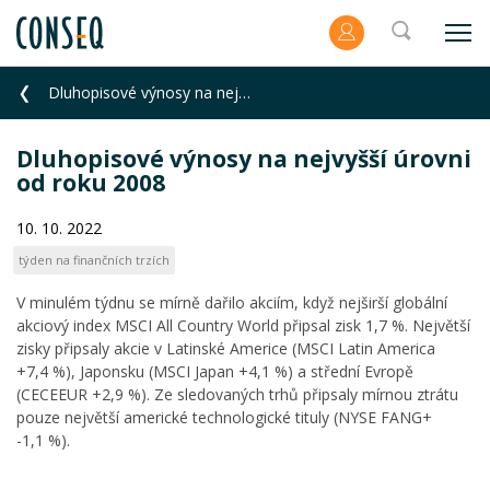
Dluhopisové výnosy na nejvyšší úrovni od roku 2008
Dluhopisové výnosy na nejvyšší úrovni
od roku 2008
10. 10. 2022
týden na finančních trzích
V minulém týdnu se mírně dařilo akciím, když nejširší globální
akciový index MSCI All Country World připsal zisk 1,7 %. Největší
zisky připsaly akcie v Latinské Americe (MSCI Latin America
+7,4 %), Japonsku (MSCI Japan +4,1 %) a střední Evropě
(CECEEUR +2,9 %). Ze sledovaných trhů připsaly mírnou ztrátu
pouze největší americké technologické tituly (NYSE FANG+
-1,1 %).