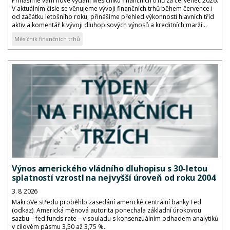
Přinášíme vám nové vydání Měsíčníku finančních trhů za červenec 2026.
V aktuálním čísle se věnujeme vývoji finančních trhů během července i
od začátku letošního roku, přinášíme přehled výkonnosti hlavních tříd
aktiv a komentář k vývoji dluhopisových výnosů a kreditních marží...
Měsíčník finančních trhů
Výnos amerického vládního dluhopisu s 30-letou
splatností vzrostl na nejvyšší úroveň od roku 2004
3. 8. 2026
MakroVe středu proběhlo zasedání americké centrální banky Fed
(odkaz). Americká měnová autorita ponechala základní úrokovou
sazbu – fed funds rate – v souladu s konsenzuálním odhadem analytiků
v cílovém pásmu 3,50 až 3,75 %.