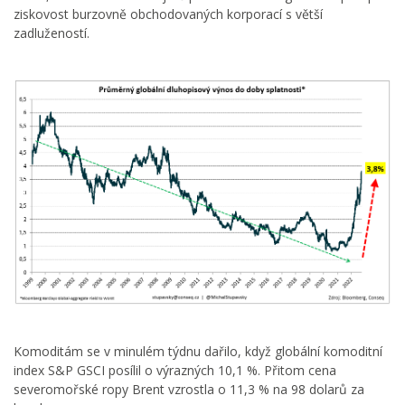
ziskovost burzovně obchodovaných korporací s větší
zadlužeností.
Komoditám se v minulém týdnu dařilo, když globální komoditní
index S&P GSCI posílil o výrazných 10,1 %. Přitom cena
severomořské ropy Brent vzrostla o 11,3 % na 98 dolarů za