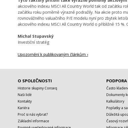
Tyto faktory přitom také výrazně pomohly akciovým v
akciového indexu MSCI All Country World tak od začátku rok
začátku roku poměrně výrazně podražily. Na akcie proto m
rovnovážného valuačního P/E modelu nyní pro zbytek letošn
akciového indexu MSCI All Country World o přibližně 15 %. 
Michal Stupavský
Investiční stratég
Upozornění k publikovaným článkům ›
O SPOLEČNOSTI
PODPORA
Historie skupiny Conseq
Často kladen
Naši lidé
Dokumenty ke
Kontakty
Kalkulátory
Kariéra
Poplatky a s
Proč si nás vybrat?
Důležitá upoz
Základní informace
Časový rozvr
Povinně uveřejňované informace
Informace zá