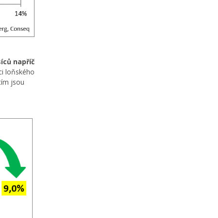
íců napříč
ci loňského
 tím jsou