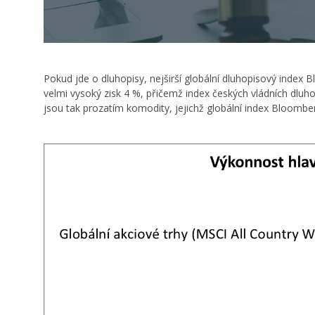
Pokud jde o dluhopisy, nejširší globální dluhopisový inde
velmi vysoký zisk 4 %, přičemž index českých vládních dluhop
jsou tak prozatím komodity, jejichž globální index Bloomb