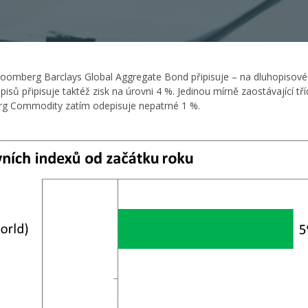
x Bloomberg Barclays Global Aggregate Bond připisuje – na dluhopisov
isů připisuje taktéž zisk na úrovni 4 %. Jedinou mírně zaostávající tří
erg Commodity zatím odepisuje nepatrné 1 %.