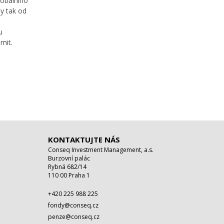
lobálního
hy tak od
u
mit.
KONTAKTUJTE NÁS
Conseq Investment Management, a.s.
Burzovní palác
Rybná 682/14
110 00 Praha 1
+420 225 988 225
fondy@conseq.cz
penze@conseq.cz