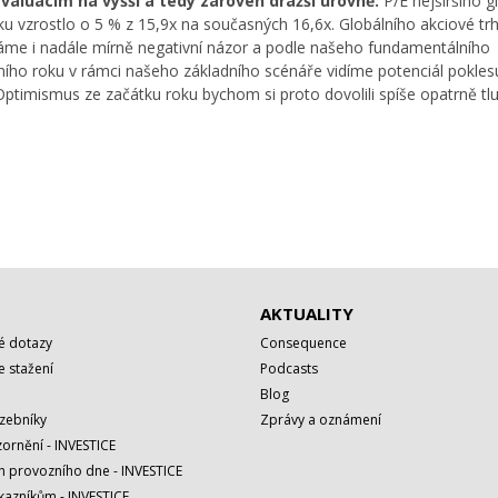
aluacím na vyšší a tedy zároveň dražší úrovně.
P/E nejširšího g
u vzrostlo o 5 % z 15,9x na současných 16,6x. Globálního akciové tr
áme i nadále mírně negativní názor a podle našeho fundamentálního
ího roku v rámci našeho základního scénáře vidíme potenciál pokles
Optimismus ze začátku roku bychom si proto dovolili spíše opatrně tlu
AKTUALITY
é dotazy
Consequence
 stažení
Podcasts
Blog
azebníky
Zprávy a oznámení
ornění - INVESTICE
h provozního dne - INVESTICE
kazníkům - INVESTICE