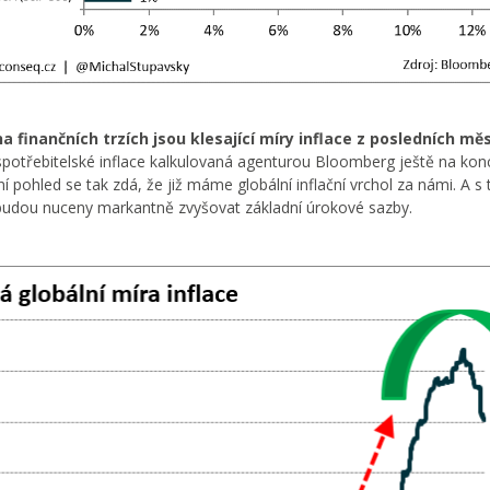
finančních trzích jsou klesající míry inflace z posledních měs
potřebitelské inflace kalkulovaná agenturou Bloomberg ještě na kon
rvní pohled se tak zdá, že již máme globální inflační vrchol za námi. A s
nebudou nuceny markantně zvyšovat základní úrokové sazby.