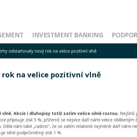
GEMENT
INVESTMENT BANKING
PODPO
trhy odstartovaly nový rok na velice pozitivní vlně
rok na velice pozitivní vlně
 vlně. Akcie i dluhopisy totiž zatím velice silně rostou.
Nejširší 
ce připisuje zisk 5 %, přičemž se nejvíce daří námi velice oblíbeným
 %. Dělá nám také „radost“, že se zatím relativně nejméně daří námi 
suje silně podprůměrný zisk 1 %.