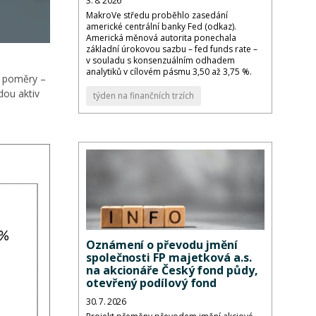
3. 8. 2026
MakroVe středu proběhlo zasedání
americké centrální banky Fed (odkaz).
Americká měnová autorita ponechala
základní úrokovou sazbu – fed funds rate –
v souladu s konsenzuálním odhadem
analytiků v cílovém pásmu 3,50 až 3,75 %.
é poměry –
dou aktiv
týden na finančních trzích
Oznámení o převodu jmění
společnosti FP majetková a.s.
na akcionáře Český fond půdy,
otevřený podílový fond
30. 7. 2026