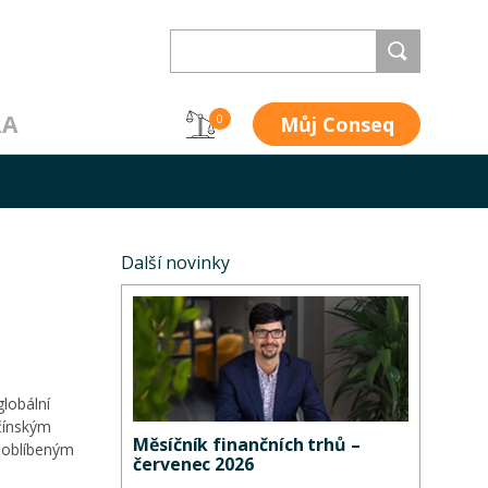
RA
Můj Conseq
0
Další novinky
globální
 čínským
Měsíčník finančních trhů –
neoblíbeným
červenec 2026