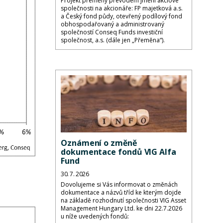
Projekt přeměny převodem jmění akciové
společnosti na akcionáře: FP majetková a.s.
a Český fond půdy, otevřený podílový fond
obhospodařovaný a administrovaný
společností Conseq Funds investiční
společnost, a.s. (dále jen „Přeměna“).
Oznámení o změně
dokumentace fondů VIG Alfa
Fund
30. 7. 2026
Dovolujeme si Vás informovat o změnách
dokumentace a názvů tříd ke kterým dojde
na základě rozhodnutí společnosti VIG Asset
Management Hungary Ltd. ke dni 22.7.2026
u níže uvedených fondů: