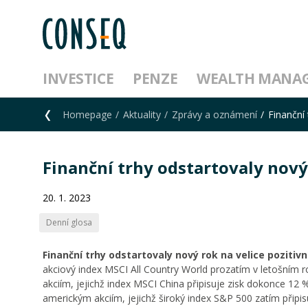
INVESTICE
PENZE
WEALTH MANA
Homepage
Aktuality
Zprávy a oznámení
Finanční 
Finanční trhy odstartovaly nový 
20. 1. 2023
Denní glosa
Finanční trhy odstartovaly nový rok na velice pozitivní
akciový index MSCI All Country World prozatím v letošním ro
akciím, jejichž index MSCI China připisuje zisk dokonce 12
americkým akciím, jejichž široký index S&P 500 zatím připi