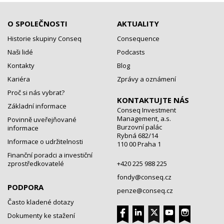
O SPOLEČNOSTI
AKTUALITY
Historie skupiny Conseq
Consequence
Naši lidé
Podcasts
Kontakty
Blog
Kariéra
Zprávy a oznámení
Proč si nás vybrat?
KONTAKTUJTE NÁS
Základní informace
Conseq Investment
Management, a.s.
Povinně uveřejňované
Burzovní palác
informace
Rybná 682/14
Informace o udržitelnosti
110 00 Praha 1
Finanční poradci a investiční
zprostředkovatelé
+420 225 988 225
fondy@conseq.cz
PODPORA
penze@conseq.cz
Často kladené dotazy
Dokumenty ke stažení