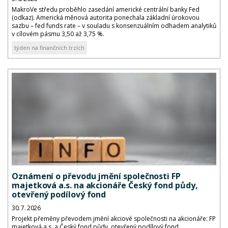
MakroVe středu proběhlo zasedání americké centrální banky Fed
(odkaz). Americká měnová autorita ponechala základní úrokovou
sazbu – fed funds rate – v souladu s konsenzuálním odhadem analytiků
v cílovém pásmu 3,50 až 3,75 %.
týden na finančních trzích
Oznámení o převodu jmění společnosti FP
majetková a.s. na akcionáře Český fond půdy,
otevřený podílový fond
30. 7. 2026
Projekt přeměny převodem jmění akciové společnosti na akcionáře: FP
majetková a.s. a Český fond půdy, otevřený podílový fond