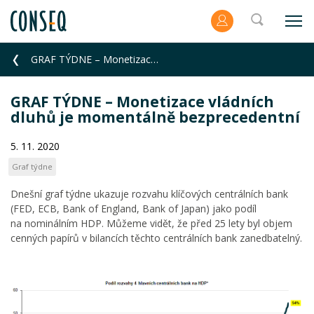
GRAF TÝDNE – Monetizace vládních dluhů je momentálně bezprecedentní
GRAF TÝDNE – Monetizace vládních
dluhů je momentálně bezprecedentní
5. 11. 2020
Graf týdne
Dnešní graf týdne ukazuje rozvahu klíčových centrálních bank
(FED, ECB, Bank of England, Bank of Japan) jako podíl
na nominálním HDP. Můžeme vidět, že před 25 lety byl objem
cenných papírů v bilancích těchto centrálních bank zanedbatelný.