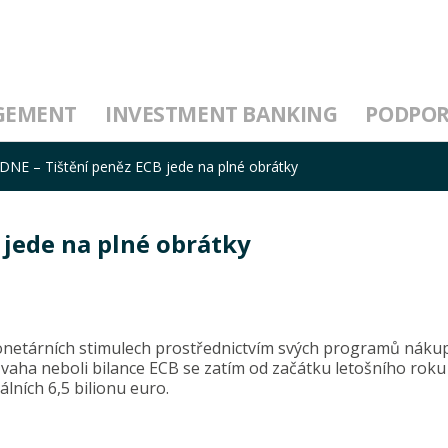
GEMENT
INVESTMENT BANKING
PODPO
NE – Tištění peněz ECB jede na plné obrátky
 jede na plné obrátky
onetárních stimulech prostřednictvím svých programů nákup
zvaha neboli bilance ECB se zatím od začátku letošního roku 
lních 6,5 bilionu euro.