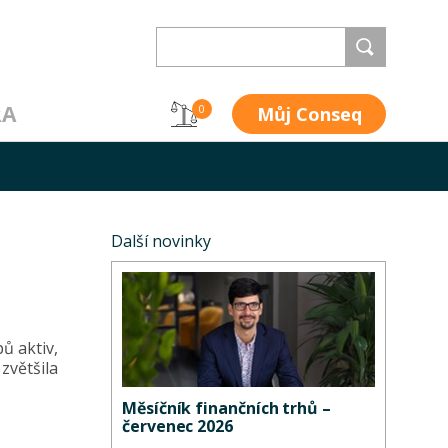
RA
Můj Conseq
0
Další novinky
ů aktiv,
zvětšila
Měsíčník finančních trhů –
červenec 2026