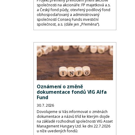
Projekt přeměny převodem jmění akciové
společnosti na akcionáře: FP majetková a.s.
a Český fond půdy, otevřený podílový fond
obhospodařovaný a administrovaný
společností Conseq Funds investiční
společnost, a.s. (dále jen „Přeměna“).
Oznámení o změně
dokumentace fondů VIG Alfa
Fund
30. 7. 2026
Dovolujeme si Vás informovat o změnách
dokumentace a názvů tříd ke kterým dojde
na základě rozhodnutí společnosti VIG Asset
Management Hungary Ltd. ke dni 22.7.2026
u níže uvedených fondů: