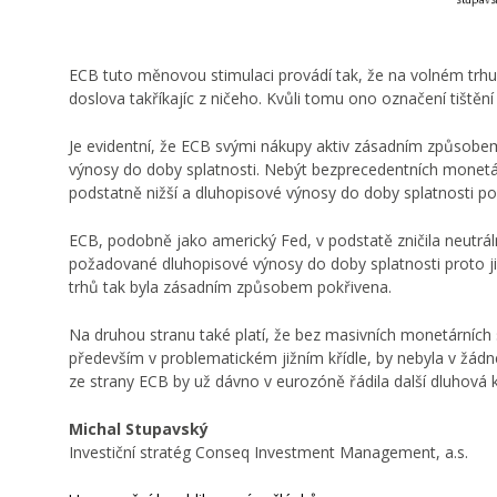
ECB tuto měnovou stimulaci provádí tak, že na volném trhu 
doslova takříkajíc z ničeho. Kvůli tomu ono označení tištění
Je evidentní, že ECB svými nákupy aktiv zásadním způsobe
výnosy do doby splatnosti. Nebýt bezprecedentních monetárn
podstatně nižší a dluhopisové výnosy do doby splatnosti po
ECB, podobně jako americký Fed, v podstatě zničila neutráln
požadované dluhopisové výnosy do doby splatnosti proto již 
trhů tak byla zásadním způsobem pokřivena.
Na druhou stranu také platí, že bez masivních monetárních 
především v problematickém jižním křídle, by nebyla v žádné
ze strany ECB by už dávno v eurozóně řádila další dluhová k
Michal Stupavský
Investiční stratég Conseq Investment Management, a.s.