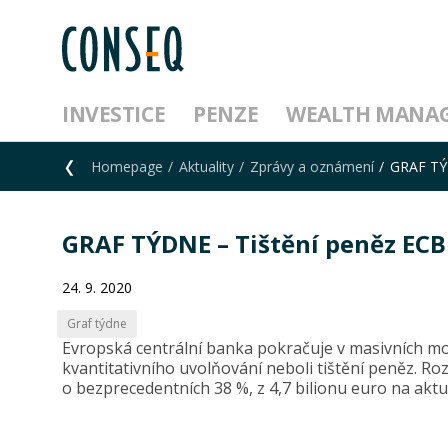
INVESTICE
PENZE
WEALTH MANA
Homepage
Aktuality
Zprávy a oznámení
GRAF TÝD
GRAF TÝDNE – Tištění peněz ECB
24. 9. 2020
Graf týdne
Evropská centrální banka pokračuje v masivních m
kvantitativního uvolňování neboli tištění peněz. Ro
o bezprecedentních 38 %, z 4,7 bilionu euro na aktuá