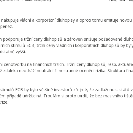
nakupuje vládní a korporátní dluhopisy a oproti tomu emituje novou li
 peněz.
m podporuje tržní ceny dluhopisů a zároveň snižuje požadované dluh
ích stimulů ECB, tržní ceny vládních i korporátních dluhopisů by byl
dstatně vyšší.
í cenotvorbu na finančních trzích. Tržní ceny dluhopisů, resp. aktuáln
zdaleka neodráží neutrální či nestranné ocenění rizika. Struktura fin
stimulů ECB by bylo většině investorů zřejmé, že zadluženost států 
m případě udržitelná. Troufám si proto tvrdit, že bez masivního tiště
rize.