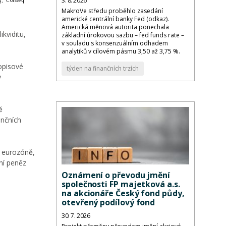
3. 8. 2026
MakroVe středu proběhlo zasedání
americké centrální banky Fed (odkaz).
Americká měnová autorita ponechala
kviditu,
základní úrokovou sazbu – fed funds rate –
v souladu s konsenzuálním odhadem
analytiků v cílovém pásmu 3,50 až 3,75 %.
opisové
týden na finančních trzích
y
ě
ančních
v eurozóně,
ní peněz
Oznámení o převodu jmění
společnosti FP majetková a.s.
na akcionáře Český fond půdy,
otevřený podílový fond
30. 7. 2026