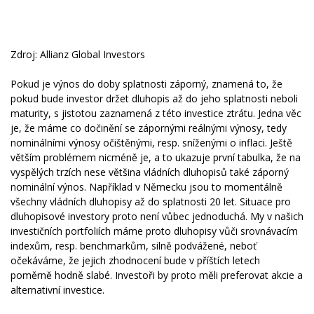
Zdroj: Allianz Global Investors
Pokud je výnos do doby splatnosti záporný, znamená to, že
pokud bude investor držet dluhopis až do jeho splatnosti neboli
maturity, s jistotou zaznamená z této investice ztrátu. Jedna věc
je, že máme co dočinění se zápornými reálnými výnosy, tedy
nominálními výnosy očištěnými, resp. sníženými o inflaci. Ještě
větším problémem nicméně je, a to ukazuje první tabulka, že na
vyspělých trzích nese většina vládních dluhopisů také záporný
nominální výnos. Například v Německu jsou to momentálně
všechny vládních dluhopisy až do splatnosti 20 let. Situace pro
dluhopisové investory proto není vůbec jednoduchá. My v našich
investičních portfoliích máme proto dluhopisy vůči srovnávacím
indexům, resp. benchmarkům, silně podvážené, neboť
očekáváme, že jejich zhodnocení bude v příštích letech
poměrně hodně slabé. Investoři by proto měli preferovat akcie a
alternativní investice.