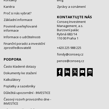
Kontakty
Blog
Kariéra
Zprávy a oznámení
Proč si nás vybrat?
KONTAKTUJTE NÁS
Základní informace
Conseq Investment
Management, a.s.
Povinně uveřejňované
Burzovní palác
informace
Rybná 682/14
Informace o udržitelnosti
110 00 Praha 1
Finanční poradci a investiční
zprostředkovatelé
+420 225 988 225
fondy@conseq.cz
PODPORA
penze@conseq.cz
Často kladené dotazy
Dokumenty ke stažení
Kalkulátory
Poplatky a sazebníky
Důležitá upozornění - INVESTICE
Časový rozvrh provozního dne -
INVESTICE