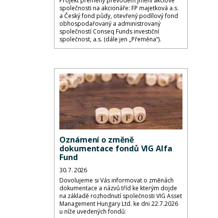
Projekt přeměny převodem jmění akciové
společnosti na akcionáře: FP majetková a.s.
a Český fond půdy, otevřený podílový fond
obhospodařovaný a administrovaný
společností Conseq Funds investiční
společnost, a.s. (dále jen „Přeměna“).
Oznámení o změně
dokumentace fondů VIG Alfa
Fund
30. 7. 2026
Dovolujeme si Vás informovat o změnách
dokumentace a názvů tříd ke kterým dojde
na základě rozhodnutí společnosti VIG Asset
Management Hungary Ltd. ke dni 22.7.2026
u níže uvedených fondů: