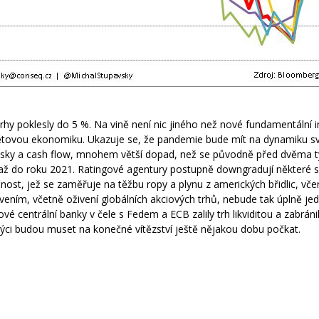
rhy poklesly do 5 %. Na vině není nic jiného než nové fundamentální
ětovou ekonomiku. Ukazuje se, že pandemie bude mít na dynamiku s
zisky a cash flow, mnohem větší dopad, než se původně před dvěma 
až do roku 2021. Ratingové agentury postupně downgradují některé s
ečnost, jež se zaměřuje na těžbu ropy a plynu z amerických břidlic, vče
vením, včetně oživení globálních akciových trhů, nebude tak úplně je
ové centrální banky v čele s Fedem a ECB zalily trh likviditou a zabráni
 býci budou muset na konečné vítězství ještě nějakou dobu počkat.