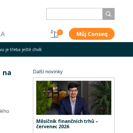
RA
Můj Conseq
0
 je třeba ještě chvíli
, na
Další novinky
ulého
Měsíčník finančních trhů –
červenec 2026