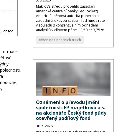
3. 8. 2026
MakroVe středu proběhlo zasedání
americké centrální banky Fed (odkaz).
Americká měnová autorita ponechala
základní úrokovou sazbu – fed funds rate –
v souladu s konsenzuálním odhadem
analytiků v cílovém pásmu 3,50 až 3,75 %.
týden na finančních trzích
 informace
větové
týdny
polečnosti,
ra
dnoduché,
ly
Oznámení o převodu jmění
společnosti FP majetková a.s.
na akcionáře Český fond půdy,
otevřený podílový fond
30. 7. 2026