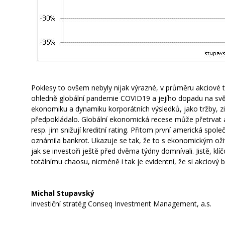
Poklesy to ovšem nebyly nijak výrazné, v průměru akciové t
ohledně globální pandemie COVID19 a jejího dopadu na sv
ekonomiku a dynamiku korporátních výsledků, jako tržby, 
předpokládalo. Globální ekonomická recese může přetrvat 
resp. jim snižují kreditní rating. Přitom první americká spol
oznámila bankrot. Ukazuje se tak, že to s ekonomickým oži
jak se investoři ještě před dvěma týdny domnívali. Jistě, klíč
totálnímu chaosu, nicméně i tak je evidentní, že si akciový
Michal Stupavský
investiční stratég Conseq Investment Management, a.s.