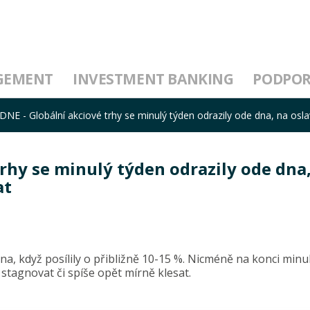
GEMENT
INVESTMENT BANKING
PODPO
NE - Globální akciové trhy se minulý týden odrazily ode dna, na oslavu
rhy se minulý týden odrazily ode dna
at
dna, když posílily o přibližně 10-15 %. Nicméně na konci min
stagnovat či spíše opět mírně klesat.