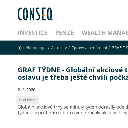
INVESTICE
PENZE
WEALTH MANA
Homepage
Aktuality
Zprávy a oznámení
GRAF TÝD
GRAF TÝDNE - Globální akciové t
oslavu je třeba ještě chvíli počk
2. 4. 2020
Graf týdne
Globální akciové trhy se minulý týden odrazily ode 
týdne a v průběhu tohoto týdne začaly akciové trhy 