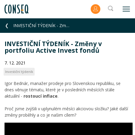
INVESTIČNÍ TÝDENÍK - Změny v portfoliu Active Invest fondů
INVESTIČNÍ TÝDENÍK - Změny v
portfoliu Active Invest fondů
7. 12. 2021
Investiční týdeník
Igor Bednár, manažer prodeje pro Slovenskou republiku, se
dnes věnuje tématu, které je v posledních měsících stále
aktuální -
rostoucí inflace
.
Proč jsme zvýšili v uplynulém měsíci akciovou složku? Jaké další
změny proběhly a co je našim cílem?