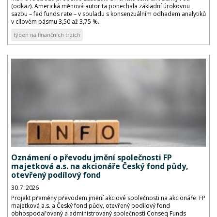
(odkaz). Americká měnová autorita ponechala základní úrokovou
sazbu – fed funds rate – v souladu s konsenzuálním odhadem analytiků
v cílovém pásmu 3,50 až 3,75 %.
týden na finančních trzích
Oznámení o převodu jmění společnosti FP
majetková a.s. na akcionáře Český fond půdy,
otevřený podílový fond
30. 7. 2026
Projekt přeměny převodem jmění akciové společnosti na akcionáře: FP
majetková a.s. a Český fond půdy, otevřený podílový fond
obhospodařovaný a administrovaný společností Conseq Funds