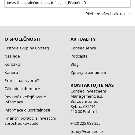
investiční společnost, a.s. (dále jen „Přeměna“).
Přehled všech aktualit ›
O SPOLEČNOSTI
AKTUALITY
Historie skupiny Conseq
Consequence
Naši lidé
Podcasts
Kontakty
Blog
Kariéra
Zprávy a oznámení
Proč si nás vybrat?
KONTAKTUJTE NÁS
Základní informace
Conseq Investment
Management, a.s.
Povinně uveřejňované
Burzovní palác
informace
Rybná 682/14
Informace o udržitelnosti
110 00 Praha 1
Finanční poradci a investiční
zprostředkovatelé
+420 225 988 225
fondy@conseq.cz