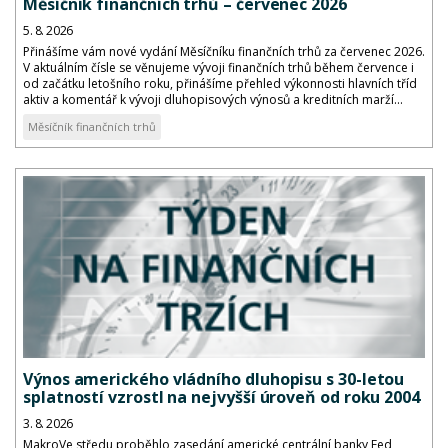
Měsíčník finančních trhů – červenec 2026
5. 8. 2026
Přinášíme vám nové vydání Měsíčníku finančních trhů za červenec 2026.
V aktuálním čísle se věnujeme vývoji finančních trhů během července i
od začátku letošního roku, přinášíme přehled výkonnosti hlavních tříd
aktiv a komentář k vývoji dluhopisových výnosů a kreditních marží...
Měsíčník finančních trhů
Výnos amerického vládního dluhopisu s 30-letou
splatností vzrostl na nejvyšší úroveň od roku 2004
3. 8. 2026
MakroVe středu proběhlo zasedání americké centrální banky Fed