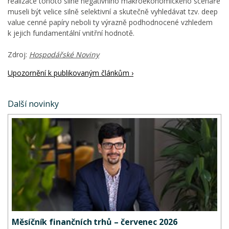
realizace tohoto silně negativního makroekonomického scénáře
museli být velice silně selektivní a skutečně vyhledávat tzv. deep
value cenné papíry neboli ty výrazně podhodnocené vzhledem
k jejich fundamentální vnitřní hodnotě.
Zdroj:
Hospodářské Noviny
Upozornění k publikovaným článkům ›
Další novinky
Měsíčník finančních trhů – červenec 2026