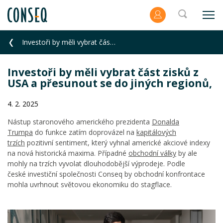
Investoři by měli vybrat část zisků z USA a přesunout se do jiných regionů,
Investoři by měli vybrat část zisků z
USA a přesunout se do jiných regionů,
4. 2. 2025
Nástup staronového amerického prezidenta
Donalda
Trumpa
do funkce zatím doprovázel na
kapitálových
trzích
pozitivní sentiment, který vyhnal americké akciové indexy
na nová historická maxima. Případné
obchodní války
by ale
mohly na trzích vyvolat dlouhodobější výprodeje. Podle
české investiční společnosti Conseq by obchodní konfrontace
mohla uvrhnout světovou ekonomiku do stagflace.