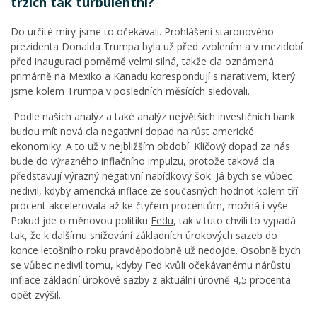
trzích tak turbulentní?
Do určité míry jsme to očekávali. Prohlášení staronového
prezidenta Donalda Trumpa byla už před zvolením a v mezidobí
před inaugurací poměrně velmi silná, takže cla oznámená
primárně na Mexiko a Kanadu korespondují s narativem, který
jsme kolem Trumpa v posledních měsících sledovali.
Podle našich analýz a také analýz největších investičních bank
budou mít nová cla negativní dopad na růst americké
ekonomiky. A to už v nejbližším období. Klíčový dopad za nás
bude do výrazného inflačního impulzu, protože taková cla
představují výrazný negativní nabídkový šok. Já bych se vůbec
nedivil, kdyby americká inflace ze současných hodnot kolem tří
procent akcelerovala až ke čtyřem procentům, možná i výše.
Pokud jde o měnovou politiku
Fedu
, tak v tuto chvíli to vypadá
tak, že k dalšímu snižování základních úrokových sazeb do
konce letošního roku pravděpodobně už nedojde. Osobně bych
se vůbec nedivil tomu, kdyby Fed kvůli očekávanému nárůstu
inflace základní úrokové sazby z aktuální úrovně 4,5 procenta
opět zvýšil.