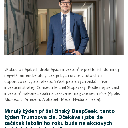
„Pokud u nějakých drobnějších investorů v portfoliích dominují
největší americké tituly, tak já bych určitě v tuto chvíli
doporučoval vybrat alespoň část papírových zisků,“ říká
investiční stratég Consequ Michal Stupavský. Podle něj se část
investorů nakonec spálí na takzvané magické sedmičce (Apple,
Microsoft, Amazon, Alphabet, Meta, Nvidia a Tesla).
Minulý týden přišel čínský DeepSeek, tento
týden Trumpova cla. Očekávali jste, že
začátek letošního roku bude na akciových