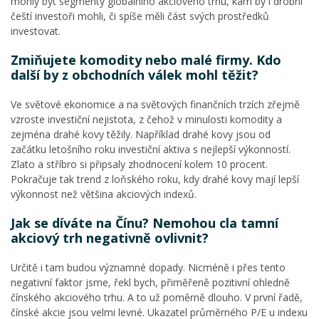
mohly být segmenty globálního akciového trhu, kam by i drobní
čeští investoři mohli, či spíše měli část svých prostředků
investovat.
Zmiňujete komodity nebo malé firmy. Kdo
další by z obchodních válek mohl těžit?
Ve světové ekonomice a na světových finančních trzích zřejmě
vzroste investiční nejistota, z čehož v minulosti komodity a
zejména drahé kovy těžily. Například drahé kovy jsou od
začátku letošního roku investiční aktiva s nejlepší výkonností.
Zlato a stříbro si připsaly zhodnocení kolem 10 procent.
Pokračuje tak trend z loňského roku, kdy drahé kovy mají lepší
výkonnost než většina akciových indexů.
Jak se díváte na Čínu? Nemohou cla tamní
akciový trh negativně ovlivnit?
Určitě i tam budou významné dopady. Nicméně i přes tento
negativní faktor jsme, řekl bych, přiměřeně pozitivní ohledně
čínského akciového trhu. A to už poměrně dlouho. V první řadě,
čínské akcie jsou velmi levné. Ukazatel průměrného P/E u indexu