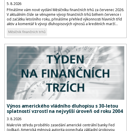
5. 8. 2026
Přinášíme vám nové vydání Měsíčníku finančních trhů za červenec 2026.
V aktuálním čísle se věnujeme vývoji finančních trhů během července i
od začátku letošního roku, přinášíme přehled výkonnosti hlavních tříd
aktiv a komentář k vývoji dluhopisových výnosů a kreditních marží...
Měsíčník finančních trhů
Výnos amerického vládního dluhopisu s 30-letou
splatností vzrostl na nejvyšší úroveň od roku 2004
3. 8. 2026
MakroVe středu proběhlo zasedání americké centrální banky Fed
(odkaz). Americká měnová autorita ponechala základní úrokovou