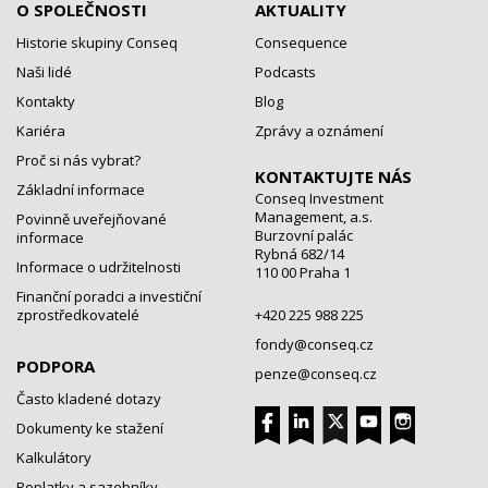
O SPOLEČNOSTI
AKTUALITY
Historie skupiny Conseq
Consequence
Naši lidé
Podcasts
Kontakty
Blog
Kariéra
Zprávy a oznámení
Proč si nás vybrat?
KONTAKTUJTE NÁS
Základní informace
Conseq Investment
Management, a.s.
Povinně uveřejňované
Burzovní palác
informace
Rybná 682/14
Informace o udržitelnosti
110 00 Praha 1
Finanční poradci a investiční
zprostředkovatelé
+420 225 988 225
fondy@conseq.cz
PODPORA
penze@conseq.cz
Často kladené dotazy
Dokumenty ke stažení
Kalkulátory
Poplatky a sazebníky