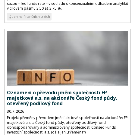
sazbu – fed funds rate – v souladu s konsenzuálním odhadem analytiků
v cílovém pásmu 3,50 až 3,75 %.
týden na finančních trzích
Oznámení o převodu jmění společnosti FP
majetková a.s. na akcionáře Český fond půdy,
otevřený podílový fond
30. 7. 2026
Projekt přeměny převodem jmění akciové společnosti na akcionáře: FP
majetková a.s. a Český fond půdy, otevřený podílový fond
obhospodařovaný a administrovaný společností Conseq Funds
investiční společnost, a.s. (dále jen „Přeměna“).