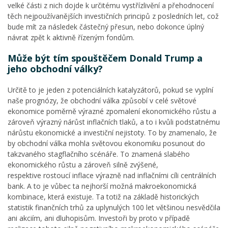
velké části z nich dojde k určitému vystřízlivění a přehodnocení
těch nejpoužívanějších investičních principů z posledních let, což
bude mít za následek částečný přesun, nebo dokonce úplný
návrat zpět k aktivně řízeným fondům.
Může být tím spouštěčem Donald Trump a
jeho obchodní války?
Určitě to je jeden z potenciálních katalyzátorů, pokud se vyplní
naše prognózy, že obchodní válka způsobí v celé světové
ekonomice poměrně výrazné zpomalení ekonomického růstu a
zároveň výrazný nárůst inflačních tlaků, a to i kvůli podstatnému
nárůstu ekonomické a investiční nejistoty. To by znamenalo, že
by obchodní válka mohla světovou ekonomiku posunout do
takzvaného stagflačního scénáře. To znamená slabého
ekonomického růstu a zároveň silně zvýšené,
respektive rostoucí inflace výrazně nad inflačními cíli centrálních
bank. A to je vůbec ta nejhorší možná makroekonomická
kombinace, která existuje. Ta totiž na základě historických
statistik finančních trhů za uplynulých 100 let většinou nesvědčila
ani akciím, ani dluhopisům. Investoři by proto v případě