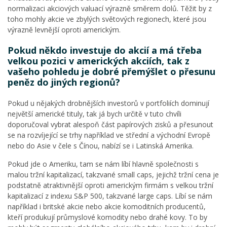
normalizaci akciových valuací výrazně směrem dolů. Těžit by z
toho mohly akcie ve zbylých světových regionech, které jsou
výrazně levnější oproti americkým.
Pokud někdo investuje do akcií a má třeba
velkou pozici v amerických akciích, tak z
vašeho pohledu je dobré přemýšlet o přesunu
peněz do jiných regionů?
Pokud u nějakých drobnějších investorů v portfoliích dominují
největší americké tituly, tak já bych určitě v tuto chvíli
doporučoval vybrat alespoň část papírových zisků a přesunout
se na rozvíjející se trhy například ve střední a východní Evropě
nebo do Asie v čele s Čínou, nabízí se i Latinská Amerika.
Pokud jde o Ameriku, tam se nám líbí hlavně společnosti s
malou tržní kapitalizací, takzvané small caps, jejichž tržní cena je
podstatně atraktivnější oproti americkým firmám s velkou tržní
kapitalizací z indexu S&P 500, takzvané large caps. Líbí se nám
například i britské akcie nebo akcie komoditních producentů,
kteří produkují průmyslové komodity nebo drahé kovy. To by