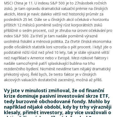
MSCI China je 11. U indexu S&P 500 je to 27násobek ročních
zisků. Je tam opravdu dramatická valuační prémie na čínských
akciích, která je navíc daleko větší než historický průměr za
posledních 25 let. Dále se u čínských akcií očekává v horizontu
příštích 12 měsíců poměrně svižný růst korporátních zisků
přibližně o sedm procent, což je zhruba na úrovni očekávání pro
index S&P 500. Za třetí je tam nadále poměrně výrazně
uvolněná fiskální a měnová politika. Za čtvrté čínská ekonomika
podle oficiálních statistik loni vzrostla o pět procent. I když jde o
podstatně nižší růst než před 10 lety, tak je stále výrazně větší
než například v Americe nebo v Evropě. Mezi rizikové faktory i
nadále samozřejmě patří splaskávající bublina na trhu
rezidenčního bydlení. Nicméně nevidíme tam nějaký dramatický
překotný vývoj. Řekl bych, že tento faktor je v čínských
akciových valuacích dostatečně zaceněný, možná až příliš.
Vy jste v minulosti zmiňoval, že od finanční
krize dominuje pasivní investování skrze ETF,
tedy burzovně obchodované fondy. Mohlo by
například nějaké období, kdy by trhy výrazněji
klesaly, přimět investory, aby více uvažovali o