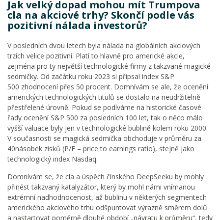
Jak velký dopad mohou mít Trumpova
cla na akciové trhy? Skončí podle vás
pozitivní nálada investorů?
V posledních dvou letech byla nálada na globálních akciových
trzích velice pozitivní. Platí to hlavně pro americké akcie,
zejména pro ty největší technologické firmy z takzvané magické
sedmičky. Od začátku roku 2023 si připsal index S&P
500 zhodnocení přes 50 procent. Domnívám se ale, že ocenění
amerických technologických titulů se dostalo na neudržitelně
přestřelené úrovně. Pokud se podíváme na historické časové
řady ocenění S&P 500 za posledních 100 let, tak o něco málo
vyšší valuace byly jen v technologické bublině kolem roku 2000.
V současnosti se magická sedmička obchoduje v průměru za
40násobek zisků (P/E – price to earnings ratio), stejně jako
technologický index Nasdaq.
Domnívám se, že cla a úspěch čínského DeepSeeku by mohly
přinést takzvaný katalyzátor, který by mohl námi vnímanou
extrémní nadhodnocenost, až bublinu v některých segmentech
amerického akciového trhu odšpuntovat výrazně směrem dolů
a nastartovat poměrně dlouhé období „návratu k průměru“, tedy