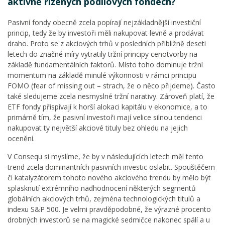
aktivně řízených podílových fondech?
Pasivní fondy obecně zcela popírají nejzákladnější investiční
princip, tedy že by investoři měli nakupovat levně a prodávat
draho. Proto se z akciových trhů v posledních přibližně deseti
letech do značné míry vytratily tržní principy cenotvorby na
základě fundamentálních faktorů. Místo toho dominuje tržní
momentum na základě minulé výkonnosti v rámci principu
FOMO (fear of missing out – strach, že o něco přijdeme). Často
také sledujeme zcela nesmyslné tržní narativy. Zároveň platí, že
ETF fondy přispívají k horší alokaci kapitálu v ekonomice, a to
primárně tím, že pasivní investoři mají velice silnou tendenci
nakupovat ty největší akciové tituly bez ohledu na jejich
ocenění.
V Consequ si myslíme, že by v následujících letech měl tento
trend zcela dominantních pasivních investic oslabit. Spouštěčem
či katalyzátorem tohoto nového akciového trendu by mělo být
splasknutí extrémního nadhodnocení některých segmentů
globálních akciových trhů, zejména technologických titulů a
indexu S&P 500. Je velmi pravděpodobné, že výrazné procento
drobných investorů se na magické sedmičce nakonec spálí a u