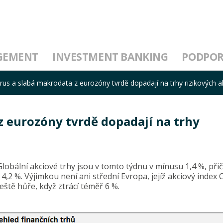
GEMENT
INVESTMENT BANKING
PODPO
rus a slabá makrodata z eurozóny tvrdě dopadají na trhy rizikových a
z eurozóny tvrdě dopadají na trhy
Globální akciové trhy jsou v tomto týdnu v mínusu 1,4 %, při
 4,2 %. Výjimkou není ani střední Evropa, jejíž akciový inde
eště hůře, když ztrácí téměř 6 %.