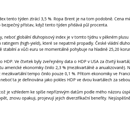
dex tento týden ztrácí 3,5 %. Ropa Brent je na tom podobně. Cena m
 bezpečný přístav, když tento týden přidává půl procenta.
ty, neboť globální dluhopisový index je v tomto týdnu v pěkném plusu 
atingem (high-yield), které se nepatrně propadly. České vládní dluho
ě stabilní a vůči euru se momentálně pohybuje na hladině 25,20 korun
 HDP. Ve čtvrtek byly zveřejněny data o HDP v USA za čtvrtý kvartál,
 americké ekonomiky činilo 2,3 % (mezikvartálně a anualizovaně). N
mezikvartální tempo činilo pouze 0,1 %. Přitom ekonomiky ve Francii a
 neboť ta je definována jako pokles HDP ve dvou kvartálech za sebou
e, což je vzhledem ke spíše nepříznivým datům podle mého názoru ús
t, znovu opakuji, projevují jejich diverzifikační benefity. Nejúspěšně