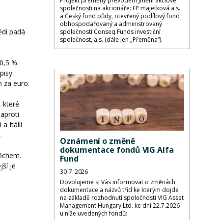
Projekt přeměny převodem jmění akciové
společnosti na akcionáře: FP majetková a.s.
a Český fond půdy, otevřený podílový fond
obhospodařovaný a administrovaný
ědi padá
společností Conseq Funds investiční
společnost, a.s. (dále jen „Přeměna“).
0,5 %.
pisy
 za euro.
 které
aproti
 Itálii
.
Oznámení o změně
dokumentace fondů VIG Alfa
pěchem.
Fund
jší je
30. 7. 2026
Dovolujeme si Vás informovat o změnách
dokumentace a názvů tříd ke kterým dojde
na základě rozhodnutí společnosti VIG Asset
Management Hungary Ltd. ke dni 22.7.2026
u níže uvedených fondů: