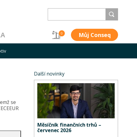
RA
Můj Conseq
0
ktiv
Další novinky
čemž se
x CECEEUR
Měsíčník finančních trhů –
červenec 2026