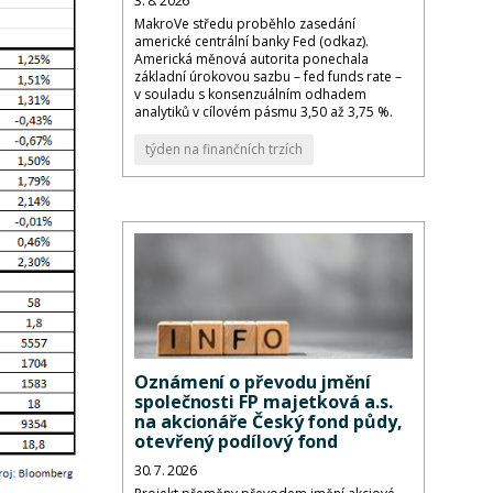
3. 8. 2026
MakroVe středu proběhlo zasedání
americké centrální banky Fed (odkaz).
Americká měnová autorita ponechala
základní úrokovou sazbu – fed funds rate –
v souladu s konsenzuálním odhadem
analytiků v cílovém pásmu 3,50 až 3,75 %.
týden na finančních trzích
Oznámení o převodu jmění
společnosti FP majetková a.s.
na akcionáře Český fond půdy,
otevřený podílový fond
30. 7. 2026