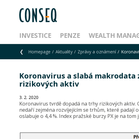
INVESTICE
PENZE
WEALTH MANA
Homepage
Aktuality
Zprávy a oznámení
Koronavi
Koronavirus a slabá makrodata 
rizikových aktiv
3. 2. 2020
Koronavirus tvrdě dopadá na trhy rizikových aktiv. 
nedaří zejména rozvíjejícím se trhům, které padají o
oslabuje o 4,4 %. Index pražské burzy PX je na tom j