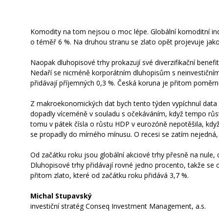
Komodity na tom nejsou o moc lépe. Globální komoditní in
o téměř 6 %. Na druhou stranu se zlato opět projevuje jako
Naopak dluhopisové trhy prokazují své diverzifikační benefi
Nedaří se nicméně korporátním dluhopisům s neinvestičním r
přidávají příjemných 0,3 %. Česká koruna je přitom poměrn
Z makroekonomických dat bych tento týden vypíchnul data o
dopadly víceméně v souladu s očekáváním, když tempo růstu
tomu v pátek čísla o růstu HDP v eurozóně nepotěšila, když 
se propadly do mírného mínusu. O recesi se zatím nejedná,
Od začátku roku jsou globální akciové trhy přesně na nul
Dluhopisové trhy přidávají rovné jedno procento, takže se opě
přitom zlato, které od začátku roku přidává 3,7 %.
Michal Stupavský
investiční stratég Conseq Investment Management, a.s.