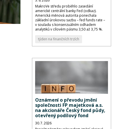
3. 8. 2026
MakroVe středu proběhlo zasedání
americké centrální banky Fed (odkaz).
Americká měnová autorita ponechala
základní úrokovou sazbu – fed funds rate –
v souladu s konsenzuálním odhadem
analytiků v cílovém pásmu 3,50 až 3,75 %.
týden na finančních trzích
Oznámení o převodu jmění
společnosti FP majetková a.s.
na akcionáře Český fond půdy,
otevřený podílový fond
30. 7. 2026