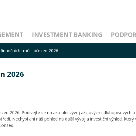
GEMENT
INVESTMENT BANKING
PODPO
 finančních trhů - březen 2026
en 2026
en 2026. Podívejte se na aktuální vývoj akciových i dluhopisových tr
ředí. Nechybí ani náš pohled na další vývoj a investiční výhled, který
 Conseq.