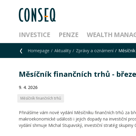
INVESTICE
PENZE
WEALTH MANA
Homepage
Aktuality
Zprávy a oznámení
Měsíčník
Měsíčník finančních trhů - břez
9. 4. 2026
Měsíčník finančních trhů
Přinášíme vám nové vydání Měsíčníku finančních trhů za břez
makroekonomické události i jejich dopady na investiční prost
vydání shrnuje Michal Stupavský, investiční stratég skupiny