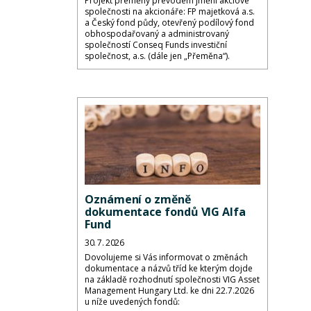
Projekt přeměny převodem jmění akciové
společnosti na akcionáře: FP majetková a.s.
a Český fond půdy, otevřený podílový fond
obhospodařovaný a administrovaný
společností Conseq Funds investiční
společnost, a.s. (dále jen „Přeměna“).
Oznámení o změně
dokumentace fondů VIG Alfa
Fund
30. 7. 2026
Dovolujeme si Vás informovat o změnách
dokumentace a názvů tříd ke kterým dojde
na základě rozhodnutí společnosti VIG Asset
Management Hungary Ltd. ke dni 22.7.2026
u níže uvedených fondů: