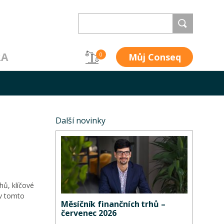
RA
Můj Conseq
0
Další novinky
hů, klíčové
 v tomto
Měsíčník finančních trhů –
červenec 2026