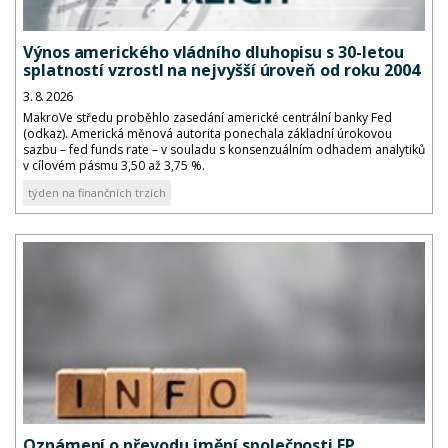
Výnos amerického vládního dluhopisu s 30-letou
splatností vzrostl na nejvyšší úroveň od roku 2004
3. 8. 2026
MakroVe středu proběhlo zasedání americké centrální banky Fed
(odkaz). Americká měnová autorita ponechala základní úrokovou
sazbu – fed funds rate – v souladu s konsenzuálním odhadem analytiků
v cílovém pásmu 3,50 až 3,75 %.
týden na finančních trzích
Oznámení o převodu jmění společnosti FP