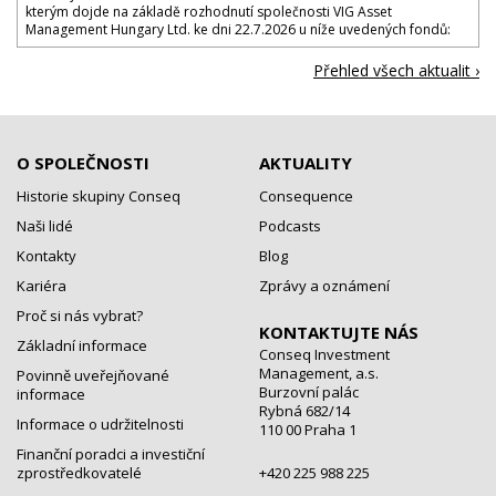
kterým dojde na základě rozhodnutí společnosti VIG Asset
Management Hungary Ltd. ke dni 22.7.2026 u níže uvedených fondů:
Přehled všech aktualit ›
O SPOLEČNOSTI
AKTUALITY
Historie skupiny Conseq
Consequence
Naši lidé
Podcasts
Kontakty
Blog
Kariéra
Zprávy a oznámení
Proč si nás vybrat?
KONTAKTUJTE NÁS
Základní informace
Conseq Investment
Management, a.s.
Povinně uveřejňované
Burzovní palác
informace
Rybná 682/14
Informace o udržitelnosti
110 00 Praha 1
Finanční poradci a investiční
zprostředkovatelé
+420 225 988 225