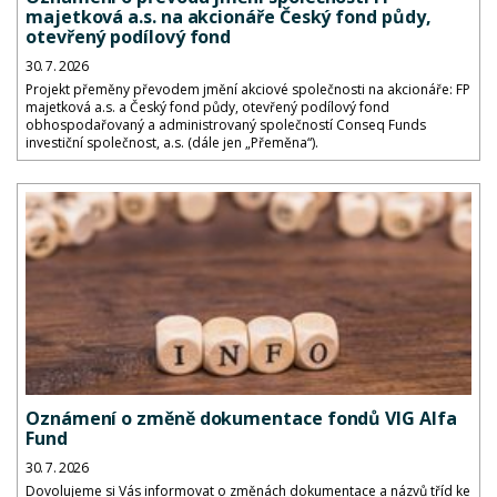
majetková a.s. na akcionáře Český fond půdy,
otevřený podílový fond
30. 7. 2026
Projekt přeměny převodem jmění akciové společnosti na akcionáře: FP
majetková a.s. a Český fond půdy, otevřený podílový fond
obhospodařovaný a administrovaný společností Conseq Funds
investiční společnost, a.s. (dále jen „Přeměna“).
Oznámení o změně dokumentace fondů VIG Alfa
Fund
30. 7. 2026
Dovolujeme si Vás informovat o změnách dokumentace a názvů tříd ke