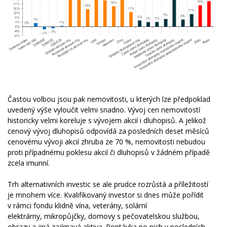
Častou volbou jsou pak nemovitosti, u kterých lze předpoklad
uvedený výše vyloučit velmi snadno. Vývoj cen nemovitostí
historicky velmi koreluje s vývojem akcií i dluhopisů. A jelikož
cenový vývoj dluhopisů odpovídá za posledních deset měsíců
cenovému vývoji akcií zhruba ze 70 %, nemovitosti nebudou
proti případnému poklesu akcií či dluhopisů v žádném případě
zcela imunní.
Trh alternativních investic se ale prudce rozrůstá a příležitostí
je mnohem více. Kvalifikovaný investor si dnes může pořídit
v rámci fondu klidně vína, veterány, solární
elektrárny, mikropůjčky, domovy s pečovatelskou službou,
obrazy a jiná zajímavá aktiva. Poptávka po nich v posledních