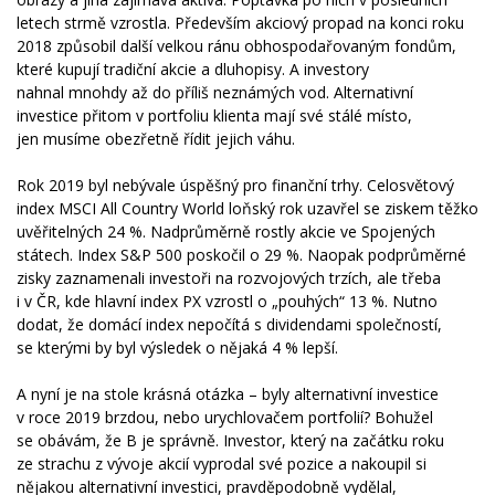
letech strmě vzrostla. Především akciový propad na konci roku
2018 způsobil další velkou ránu obhospodařovaným fondům,
které kupují tradiční akcie a dluhopisy. A investory
nahnal mnohdy až do příliš neznámých vod. Alternativní
investice přitom v portfoliu klienta mají své stálé místo,
jen musíme obezřetně řídit jejich váhu.
Rok 2019 byl nebývale úspěšný pro finanční trhy. Celosvětový
index MSCI All Country World loňský rok uzavřel se ziskem těžko
uvěřitelných 24 %. Nadprůměrně rostly akcie ve Spojených
státech. Index S&P 500 poskočil o 29 %. Naopak podprůměrné
zisky zaznamenali investoři na rozvojových trzích, ale třeba
i v ČR, kde hlavní index PX vzrostl o „pouhých“ 13 %. Nutno
dodat, že domácí index nepočítá s dividendami společností,
se kterými by byl výsledek o nějaká 4 % lepší.
A nyní je na stole krásná otázka – byly alternativní investice
v roce 2019 brzdou, nebo urychlovačem portfolií? Bohužel
se obávám, že B je správně. Investor, který na začátku roku
ze strachu z vývoje akcií vyprodal své pozice a nakoupil si
nějakou alternativní investici, pravděpodobně vydělal,