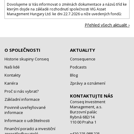
Dovolujeme si Vás informovat o změnách dokumentace a názvů tříd ke
kterým dojde na základě rozhodnutí společnosti VIG Asset
Management Hungary Ltd. ke dni 22.7.2026 u níže uvedených fondů:
Přehled všech aktualit ›
O SPOLEČNOSTI
AKTUALITY
Historie skupiny Conseq
Consequence
Naši lidé
Podcasts
Kontakty
Blog
Kariéra
Zprávy a oznámení
Proč si nás vybrat?
KONTAKTUJTE NÁS
Základní informace
Conseq Investment
Management, a.s.
Povinně uveřejňované
Burzovní palác
informace
Rybná 682/14
Informace o udržitelnosti
110 00 Praha 1
Finanční poradci a investiční
zprostředkovatelé
+420 225 988 225