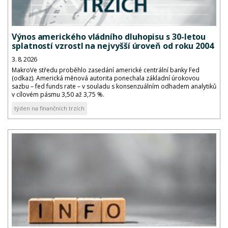
Výnos amerického vládního dluhopisu s 30-letou
splatností vzrostl na nejvyšší úroveň od roku 2004
3. 8. 2026
MakroVe středu proběhlo zasedání americké centrální banky Fed
(odkaz). Americká měnová autorita ponechala základní úrokovou
sazbu – fed funds rate – v souladu s konsenzuálním odhadem analytiků
v cílovém pásmu 3,50 až 3,75 %.
týden na finančních trzích