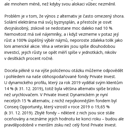
ale mnohem méně, než kdyby svou alokaci vůbec nezměnil.
Problém je v tom, že výnos z alternativ je často omezený shora.
Solární elektrárna má svůj byznysplán, a přestože je osvit
dvojnásobný, ziskově se nedostane moc daleko nad 10 %.
Nemovitost má své nájemníky, a i když vezmeme v potaz její
růst a 100% úspěšný výběr nájmů, neporoste zdaleka tolik jako
loni americké akcie. Vína a veteráni jsou spíše dlouhodobou
investicí, jejich růsty se opět měří spíše v jednotkách, nikoliv
v desítkách procent ročně.
Docela pěkně si na výše položenou otázku můžeme odpovědět
i pohledem na naše obhospodařované fondy Private Invest.
U dynamického profilu, který za rok 2019 vydělal svým klientům
14 % (k 31. 12. 2019), totiž byla většina alternativ spíše brzdou
než urychlovačem. V Private Invest Dynamickém je nyní
necelých 15 % alternativ, z nichž nejvýkonnějším fondem byl
Conseq Opportunity, který vzrostl v roce 2019 o 19,65 %
(k 31. 12. 2019). Zbylé fondy – některé z nich jsou sice stále
oceňovány a neznáme jejich hodnotu ke konci roku – budou ale
pravděpodobně v menším zisku než celý fond Private Invest.