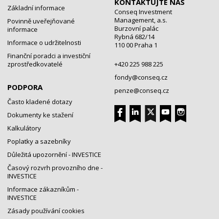
KONTAKTUJTE NÁS
Základní informace
Conseq Investment
Management, a.s.
Povinně uveřejňované
Burzovní palác
informace
Rybná 682/14
Informace o udržitelnosti
110 00 Praha 1
Finanční poradci a investiční
zprostředkovatelé
+420 225 988 225
fondy@conseq.cz
PODPORA
penze@conseq.cz
Často kladené dotazy
Dokumenty ke stažení
Kalkulátory
Poplatky a sazebníky
Důležitá upozornění - INVESTICE
Časový rozvrh provozního dne -
INVESTICE
Informace zákazníkům -
INVESTICE
Zásady používání cookies