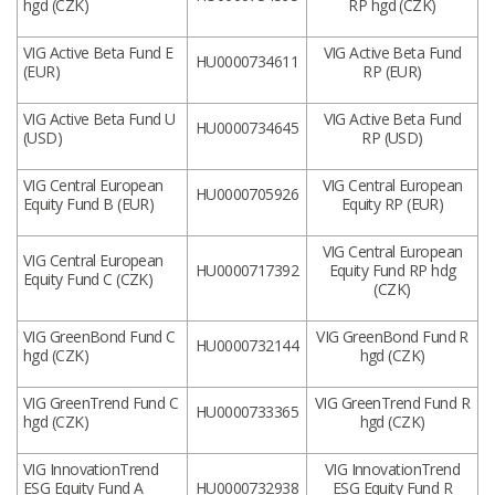
hgd (CZK)
RP hgd (CZK)
VIG Active Beta Fund E
VIG Active Beta Fund
HU0000734611
(EUR)
RP (EUR)
VIG Active Beta Fund U
VIG Active Beta Fund
HU0000734645
(USD)
RP (USD)
VIG Central European
VIG Central European
HU0000705926
Equity Fund B (EUR)
Equity RP (EUR)
VIG Central European
VIG Central European
HU0000717392
Equity Fund RP hdg
Equity Fund C (CZK)
(CZK)
VIG GreenBond Fund C
VIG GreenBond Fund R
HU0000732144
hgd (CZK)
hgd (CZK)
VIG GreenTrend Fund C
VIG GreenTrend Fund R
HU0000733365
hgd (CZK)
hgd (CZK)
VIG InnovationTrend
VIG InnovationTrend
ESG Equity Fund A
HU0000732938
ESG Equity Fund R