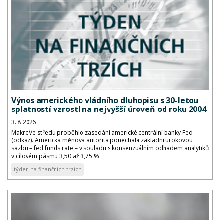
Výnos amerického vládního dluhopisu s 30-letou
splatností vzrostl na nejvyšší úroveň od roku 2004
3. 8. 2026
MakroVe středu proběhlo zasedání americké centrální banky Fed
(odkaz). Americká měnová autorita ponechala základní úrokovou
sazbu – fed funds rate – v souladu s konsenzuálním odhadem analytiků
v cílovém pásmu 3,50 až 3,75 %.
týden na finančních trzích