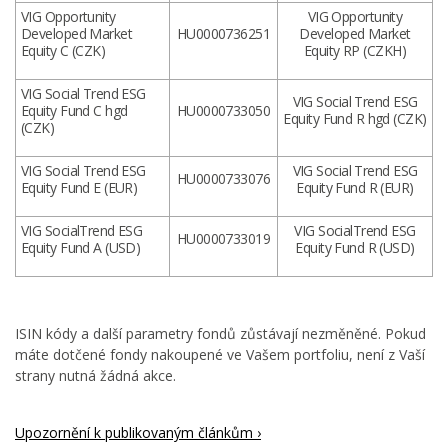
VIG Opportunity
VIG Opportunity
Developed Market
HU0000736251
Developed Market
Equity C (CZK)
Equity RP (CZKH)
VIG Social Trend ESG
VIG Social Trend ESG
Equity Fund C hgd
HU0000733050
Equity Fund R hgd (CZK)
(CZK)
VIG Social Trend ESG
VIG Social Trend ESG
HU0000733076
Equity Fund E (EUR)
Equity Fund R (EUR)
VIG SocialTrend ESG
VIG SocialTrend ESG
HU0000733019
Equity Fund A (USD)
Equity Fund R (USD)
ISIN kódy a další parametry fondů zůstávají nezměněné. Pokud
máte dotčené fondy nakoupené ve Vašem portfoliu, není z Vaší
strany nutná žádná akce.
Upozornění k publikovaným článkům ›