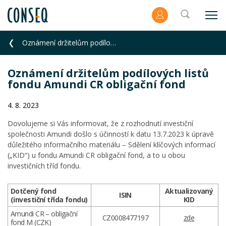
Oznámení držitelům podílových listů fondu Amundi CR obligační fond
Oznámení držitelům podílových listů
fondu Amundi CR obligační fond
4. 8. 2023
Dovolujeme si Vás informovat, že z rozhodnutí investiční
společnosti Amundi došlo s účinností k datu 13.7.2023 k úpravě
důležitého informačního materiálu – Sdělení klíčových informací
(„KID“) u fondu Amundi CR obligační fond, a to u obou
investičních tříd fondu.
Dotčený fond
Aktualizovaný
ISIN
(investiční třída fondu)
KID
Amundi CR – obligační
CZ0008477197
zde
fond M (CZK)