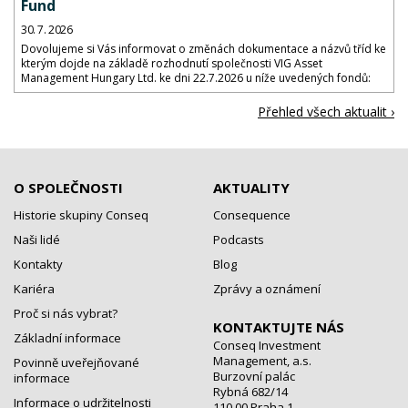
Fund
30. 7. 2026
Dovolujeme si Vás informovat o změnách dokumentace a názvů tříd ke
kterým dojde na základě rozhodnutí společnosti VIG Asset
Management Hungary Ltd. ke dni 22.7.2026 u níže uvedených fondů:
Přehled všech aktualit ›
O SPOLEČNOSTI
AKTUALITY
Historie skupiny Conseq
Consequence
Naši lidé
Podcasts
Kontakty
Blog
Kariéra
Zprávy a oznámení
Proč si nás vybrat?
KONTAKTUJTE NÁS
Základní informace
Conseq Investment
Management, a.s.
Povinně uveřejňované
Burzovní palác
informace
Rybná 682/14
Informace o udržitelnosti
110 00 Praha 1