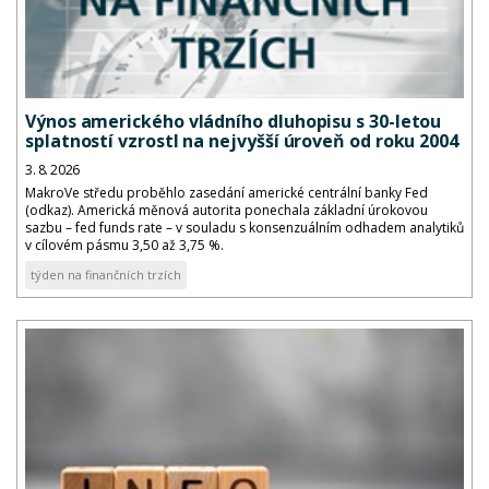
Výnos amerického vládního dluhopisu s 30-letou
splatností vzrostl na nejvyšší úroveň od roku 2004
3. 8. 2026
MakroVe středu proběhlo zasedání americké centrální banky Fed
(odkaz). Americká měnová autorita ponechala základní úrokovou
sazbu – fed funds rate – v souladu s konsenzuálním odhadem analytiků
v cílovém pásmu 3,50 až 3,75 %.
týden na finančních trzích