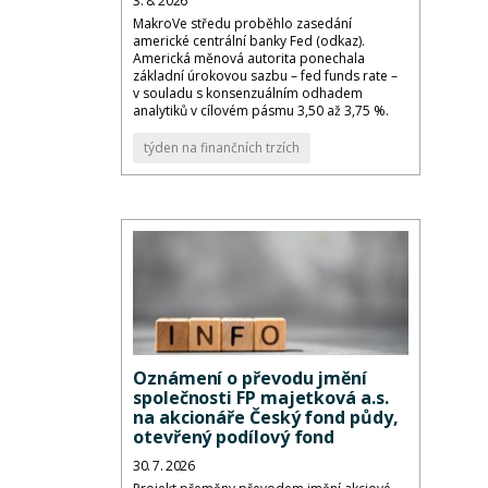
3. 8. 2026
MakroVe středu proběhlo zasedání
americké centrální banky Fed (odkaz).
Americká měnová autorita ponechala
základní úrokovou sazbu – fed funds rate –
v souladu s konsenzuálním odhadem
analytiků v cílovém pásmu 3,50 až 3,75 %.
týden na finančních trzích
Oznámení o převodu jmění
společnosti FP majetková a.s.
na akcionáře Český fond půdy,
otevřený podílový fond
30. 7. 2026