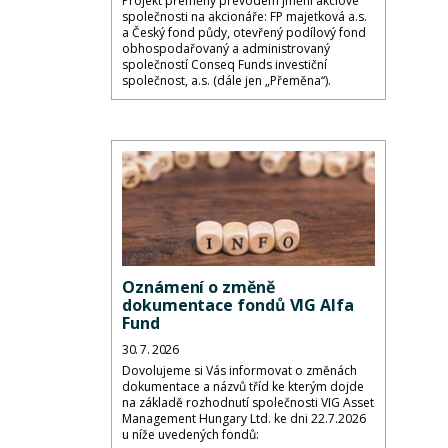
Projekt přeměny převodem jmění akciové
společnosti na akcionáře: FP majetková a.s.
a Český fond půdy, otevřený podílový fond
obhospodařovaný a administrovaný
společností Conseq Funds investiční
společnost, a.s. (dále jen „Přeměna“).
Oznámení o změně
dokumentace fondů VIG Alfa
Fund
30. 7. 2026
Dovolujeme si Vás informovat o změnách
dokumentace a názvů tříd ke kterým dojde
na základě rozhodnutí společnosti VIG Asset
Management Hungary Ltd. ke dni 22.7.2026
u níže uvedených fondů: