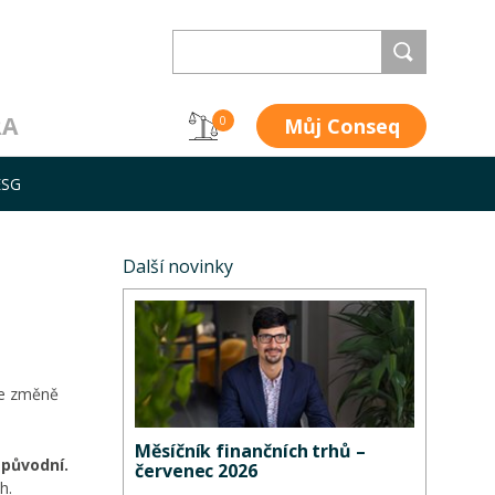
RA
Můj Conseq
0
ESG
Další novinky
e změně
Měsíčník finančních trhů –
 původní.
červenec 2026
h.