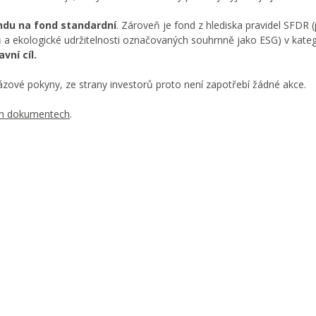
ndu na fond standardní
. Zároveň je fond z hlediska pravidel SFDR
 a ekologické udržitelnosti označovaných souhrnně jako ESG) v kategor
vní cíl.
ázové pokyny, ze strany investorů proto není zapotřebí žádné akce.
ch dokumentech
.