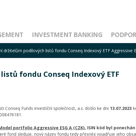
GEMENT
INVESTMENT BANKING
PODPO
 držitelům podílových listů fondu Conseq Indexový ETF Aggressive 
listů fondu Conseq Indexový ETF
i Conseq Funds investiční společnost, a.s. došlo ke dni
13.07.2023
k
008476181.
odel portfolio Aggressive ESG A (CZK)
, ISIN kód byl ponechán
eré fond sleduje, nový název fondu tedy přesněji vyjadřuje jeho obsa