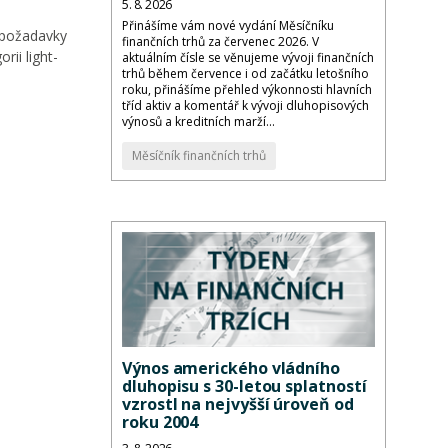
5. 8. 2026
Přinášíme vám nové vydání Měsíčníku
 (požadavky
finančních trhů za červenec 2026. V
ii light-
aktuálním čísle se věnujeme vývoji finančních
trhů během července i od začátku letošního
roku, přinášíme přehled výkonnosti hlavních
tříd aktiv a komentář k vývoji dluhopisových
výnosů a kreditních marží...
Měsíčník finančních trhů
Výnos amerického vládního
dluhopisu s 30-letou splatností
vzrostl na nejvyšší úroveň od
roku 2004