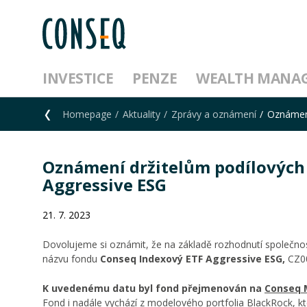
INVESTICE
PENZE
WEALTH MANA
Homepage
Aktuality
Zprávy a oznámení
Oznámení
Oznámení držitelům podílových 
Aggressive ESG
21. 7. 2023
Dovolujeme si oznámit, že na základě rozhodnutí společnost
názvu fondu
Conseq Indexový ETF Aggressive ESG,
CZ0
K uvedenému datu byl fond přejmenován na
Conseq M
Fond i nadále vychází z modelového portfolia BlackRock, kt