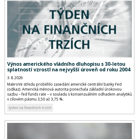
Výnos amerického vládního dluhopisu s 30-letou
splatností vzrostl na nejvyšší úroveň od roku 2004
3. 8. 2026
MakroVe středu proběhlo zasedání americké centrální banky Fed
(odkaz). Americká měnová autorita ponechala základní úrokovou
sazbu – fed funds rate – v souladu s konsenzuálním odhadem analytiků
v cílovém pásmu 3,50 až 3,75 %.
týden na finančních trzích