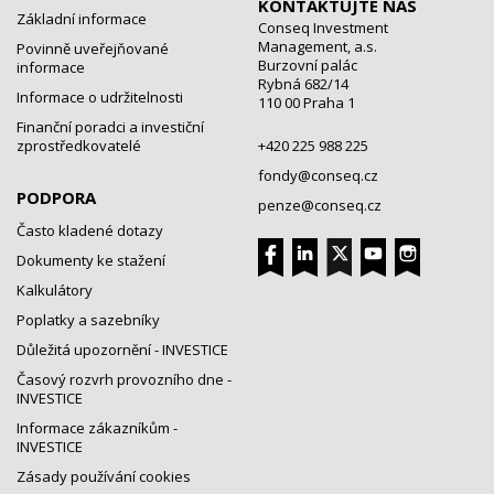
KONTAKTUJTE NÁS
Základní informace
Conseq Investment
Management, a.s.
Povinně uveřejňované
Burzovní palác
informace
Rybná 682/14
Informace o udržitelnosti
110 00 Praha 1
Finanční poradci a investiční
zprostředkovatelé
+420 225 988 225
fondy@conseq.cz
PODPORA
penze@conseq.cz
Často kladené dotazy
Dokumenty ke stažení
Kalkulátory
Poplatky a sazebníky
Důležitá upozornění - INVESTICE
Časový rozvrh provozního dne -
INVESTICE
Informace zákazníkům -
INVESTICE
Zásady používání cookies