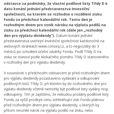
odstavce za podmínky, že vlastní podílové listy Třídy D k
datu konání jednání představenstva Investiční
společnosti, na kterém se rozhodne o rozdělení zisku
Fondu za předchozí kalendářní rok.
Tento den je
rozhodným dnem pro vznik nároku na výplatu podílů na
zisku za předchozí kalendářní rok (dále jen „rozhodný
den pro výplatu dividendy“).
Datum konání jednání
představenstva uveřejní Investiční společnost každoročně na
webových stránkách www.conseq.cz, a to nejpozději do 3
měsíců po schválení účetní závěrky Fondu. Podíl Třídy D na
zisku se stanoví podle Alokačního poměru Třídy D stanoveného
v rozhodný den pro výplatu dividendy.
V souvislosti s předchozím odstavcem je před rozhodným dnem
pro výplatu dividendy pozastaveno vydávání a odkupování
podílových listů Třídy D, při kterém by do rozhodného dne pro
výplatu dividendy včetně nemohly být podílové listy vydány resp.
odkoupeny. Tím je zajištěno, že nebudou prodány podílové listy
Fondu za vyšší prodejní cenu zohledňující zisk Fondu platnou
před rozhodným dnem pro výplatu dividendy, u kterých by
přitom nevznikl nárok na výplatu podílů na zisku, nebo