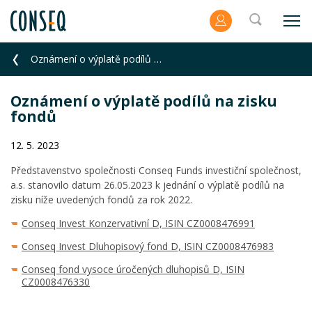
Oznámení o výplatě podílů na zisku fondů
Oznámení o výplatě podílů na zisku
fondů
12. 5. 2023
Představenstvo společnosti Conseq Funds investiční společnost,
a.s. stanovilo datum 26.05.2023 k jednání o výplatě podílů na
zisku níže uvedených fondů za rok 2022.
Conseq Invest Konzervativní D, ISIN CZ0008476991
Conseq Invest Dluhopisový fond D, ISIN CZ0008476983
Conseq fond vysoce úročených dluhopisů D, ISIN
CZ0008476330