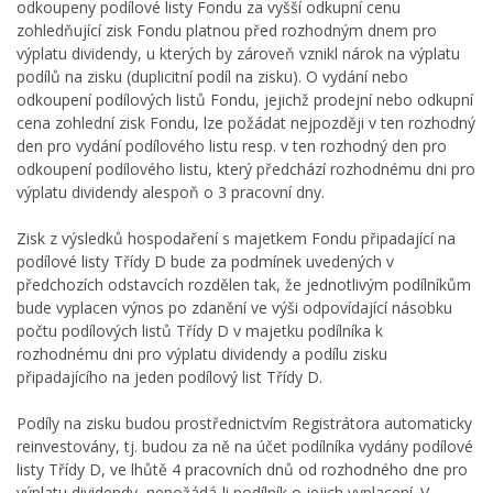
odkoupeny podílové listy Fondu za vyšší odkupní cenu
zohledňující zisk Fondu platnou před rozhodným dnem pro
výplatu dividendy, u kterých by zároveň vznikl nárok na výplatu
podílů na zisku (duplicitní podíl na zisku). O vydání nebo
odkoupení podílových listů Fondu, jejichž prodejní nebo odkupní
cena zohlední zisk Fondu, lze požádat nejpozději v ten rozhodný
den pro vydání podílového listu resp. v ten rozhodný den pro
odkoupení podílového listu, který předchází rozhodnému dni pro
výplatu dividendy alespoň o 3 pracovní dny.
Zisk z výsledků hospodaření s majetkem Fondu připadající na
podílové listy Třídy D bude za podmínek uvedených v
předchozích odstavcích rozdělen tak, že jednotlivým podílníkům
bude vyplacen výnos po zdanění ve výši odpovídající násobku
počtu podílových listů Třídy D v majetku podílníka k
rozhodnému dni pro výplatu dividendy a podílu zisku
připadajícího na jeden podílový list Třídy D.
Podíly na zisku budou prostřednictvím Registrátora automaticky
reinvestovány, tj. budou za ně na účet podílníka vydány podílové
listy Třídy D, ve lhůtě 4 pracovních dnů od rozhodného dne pro
výplatu dividendy, nepožádá-li podílník o jejich vyplacení. V