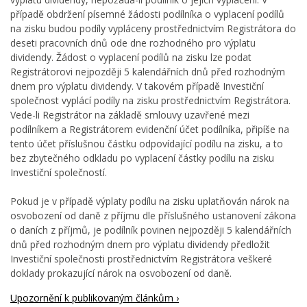
případě obdržení písemné žádosti podílníka o vyplacení podílů
na zisku budou podíly vypláceny prostřednictvím Registrátora do
deseti pracovních dnů ode dne rozhodného pro výplatu
dividendy. Žádost o vyplacení podílů na zisku lze podat
Registrátorovi nejpozději 5 kalendářních dnů před rozhodným
dnem pro výplatu dividendy. V takovém případě Investiční
společnost vyplácí podíly na zisku prostřednictvím Registrátora.
Vede-li Registrátor na základě smlouvy uzavřené mezi
podílníkem a Registrátorem evidenční účet podílníka, připíše na
tento účet příslušnou částku odpovídající podílu na zisku, a to
bez zbytečného odkladu po vyplacení částky podílu na zisku
Investiční společností.
Pokud je v případě výplaty podílu na zisku uplatňován nárok na
osvobození od daně z příjmu dle příslušného ustanovení zákona
o daních z příjmů, je podílník povinen nejpozději 5 kalendářních
dnů před rozhodným dnem pro výplatu dividendy předložit
Investiční společnosti prostřednictvím Registrátora veškeré
doklady prokazující nárok na osvobození od daně.
Upozornění k publikovaným článkům ›